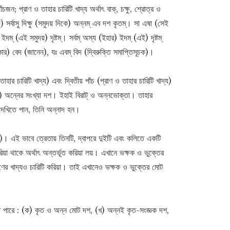
জন; প্রাণ ও তাহার চারিটি খাদ্য অর্থাৎ বাক্, চক্ষু, শ্রোত্র ও
র্বাসু দিক্ষু (সমুদয় দিকে) অন্নম্ এব দশ কৃতম্। সা এষা (সেই
ম্ (এই সমুদয়) দৃষ্টম্। সর্বম্ অস্য (ইহার) ইদম্ (এই) দৃষ্টম্
র) বেদ (জানেন), যঃ এবম্ বিদ (দ্বিরুক্তি সমাপ্তিসূচক)।
াহার চারিটি খাদ্য) এবং দ্বিতীয় পাঁচ (প্রাণ ও তাহার চারিটি খাদ্য)
র) অন্নের সংখ্যা দশ। ইহাই বিরাট্ ও অন্নভোক্তা। তাহার
 দেখিতে পান, তিনি অন্নাদ হন।
য)। এই ভাবে ত্রেতায় তিনটি, দ্বাপরে দুইটি এবং কলিতে একটি
া থাকে অর্থাৎ অন্তর্ভূত করিয়া লয়। এখানে ভক্ষক ও ভুক্তের
ের খাদ্যও চারিটি করিয়া। তাই এখানেও ভক্ষক ও ভুক্তের মোট
ইতে পারে : (ক) কৃত ও অন্ন মোট দশ, (খ) অন্নই কৃত-সংজ্ঞক দশ,