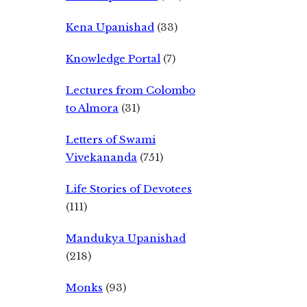
Kena Upanishad
(33)
Knowledge Portal
(7)
Lectures from Colombo
to Almora
(31)
Letters of Swami
Vivekananda
(751)
Life Stories of Devotees
(111)
Mandukya Upanishad
(218)
Monks
(93)