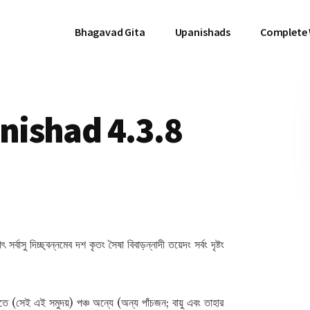
Bhagavad Gita
Upanishads
Complete
ishad 4.3.8
র্বাসু দিচ্ছ্বন্নমেব দশ কৃতং সৈষা বিবাড়ন্নাদী তয়েদং সর্বং দৃষ্টং
এতে (সেই এই সমুদয়) পঞ্চ অন্যে (অন্য পাঁচজন; বায়ু এবং তাহার