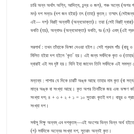
চারি অন্ন অর্থাৎ অগ্নি, আদিত্য, চন্দ্র ও জল), পঞ্চ অন্যে (অপর পাঁচ
মন) দশ সন্তঃ (দশ জন হইয়া) তৎ (তাহা) কৃতম্। তস্মাৎ (সেইজন্য) স
এই— দশ) বিরাট্ অন্নাদী (অন্নভোক্তা)। তয়া (সেই বিরাট্ দ্বারা) ইদ
ভবতি (হয়), অন্নাদঃ (অন্নভোক্তা) ভবতি, যঃ (যে) এবম্ (এই প্রকা
সরলার্থ : তখন তাঁহাকে ভিক্ষা দেওয়া হইল। সেই প্রথম পাঁচ (বায়ু ও ত
মিলিত হইয়া দশ হইলে ‘কৃত’ হয়। এই জন্য সর্বদিকে কৃত ও (তাহা
দ্বারাই এই সব দৃষ্ট হয়। যিনি ইহা জানেন তিনি সর্বদিকে এই সমস্ত
মন্তব্য : পাশার যে দিকে চারটি অঙ্ক আছে তাহার নাম কৃত (বা সত্
মাত্র অঙ্ক বা সংখ্যা আছে। কৃত অপর তিনটিকে জয় এবং ভক্ষণ করিয়
সংখ্যা দশ; ৪ + ৩ + ২ + ১ = ১০ সুতরাং কৃতই দশ। বায়ুর ও প্রাণ
সংখ্যা দশ।
সর্বাসু দিক্ষু অন্নম্ এব দশকৃতম্—এই অংশের ভিন্ন ভিন্ন অর্থ হ
(গ) সর্বদিকে অন্নের সংখ্যা দশ, সুতরাং অন্নই কৃত।