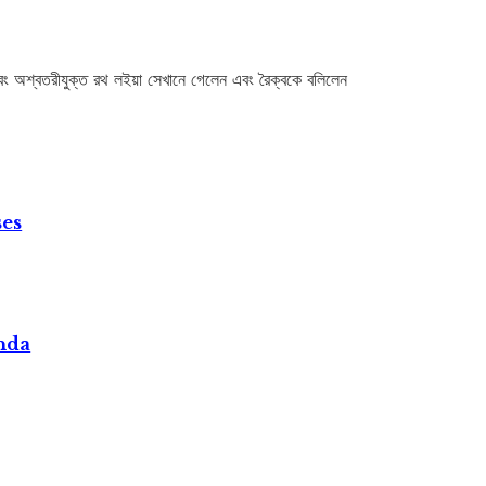
এবং অশ্বতরীযুক্ত রথ লইয়া সেখানে গেলেন এবং রৈক্বকে বলিলেন
ses
nda