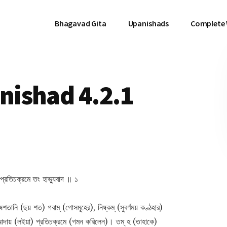
Bhagavad Gita
Upanishads
Complete
ishad 4.2.1
 প্রতিচক্রমে তং হাভ্যুবাদ ॥ ১
শতানি (ছয় শত) গবাম্ (গোসমূহের), নিষ্কম্ (সুবর্ণময় কণ্ঠহার)
আদায় (লইয়া) প্রতিচক্রমে (গমন করিলেন)। তম্ হ (তাহাকে)