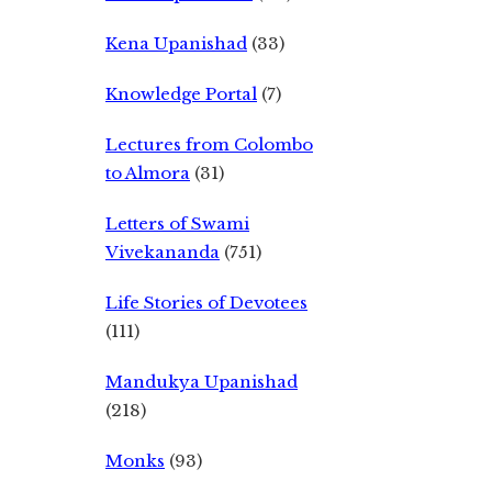
Kena Upanishad
(33)
Knowledge Portal
(7)
Lectures from Colombo
to Almora
(31)
Letters of Swami
Vivekananda
(751)
Life Stories of Devotees
(111)
Mandukya Upanishad
(218)
Monks
(93)