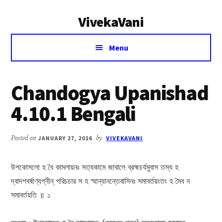
Additional
Skip
Skip
VivekaVani
to
to
menu
main
primary
Voice
content
sidebar
Menu
of
Vivekananda
Chandogya Upanishad
4.10.1 Bengali
Posted on
JANUARY 27, 2016
by
VIVEKAVANI
উপকোসলো হ বৈ কামলায়নঃ সত্যকামে জাবালে ব্রহ্মচর্যমুবাস তস্য হ
দ্বাদশবর্ষাণ্যগ্নীন্ পরিচচার স হ স্মান্যানন্তেবাসিনঃ সমাবর্তয়ংতং হ মৈব ন
সমাবর্তয়তি ॥ ১