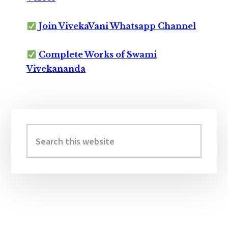
Join VivekaVani Whatsapp Channel
Complete Works of Swami
Vivekananda
Primary
Sidebar
Search
this
website