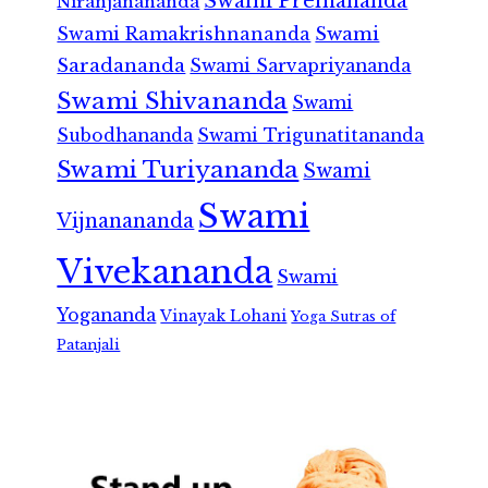
Swami Premananda
Niranjanananda
Swami Ramakrishnananda
Swami
Saradananda
Swami Sarvapriyananda
Swami Shivananda
Swami
Subodhananda
Swami Trigunatitananda
Swami Turiyananda
Swami
Swami
Vijnanananda
Vivekananda
Swami
Yogananda
Vinayak Lohani
Yoga Sutras of
Patanjali