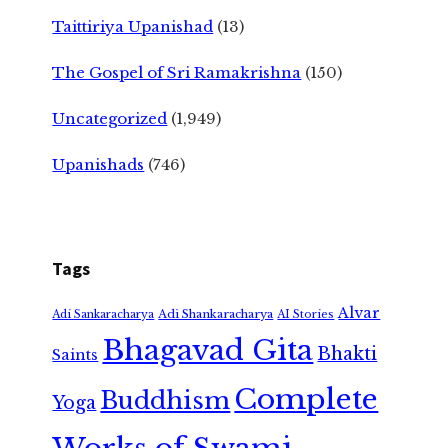
Taittiriya Upanishad
(13)
The Gospel of Sri Ramakrishna
(150)
Uncategorized
(1,949)
Upanishads
(746)
Tags
Alvar
Adi Shankaracharya
Adi Sankaracharya
AI Stories
Bhagavad Gita
Bhakti
Saints
Complete
Buddhism
Yoga