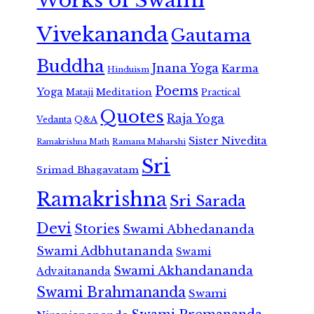
Works of Swami
Vivekananda
Gautama
Buddha
Jnana Yoga
Karma
Hinduism
Poems
Yoga
Meditation
Mataji
Practical
Quotes
Raja Yoga
Vedanta
Q&A
Sister Nivedita
Ramana Maharshi
Ramakrishna Math
Sri
Srimad Bhagavatam
Ramakrishna
Sri Sarada
Devi
Stories
Swami Abhedananda
Swami Adbhutananda
Swami
Swami Akhandananda
Advaitananda
Swami Brahmananda
Swami