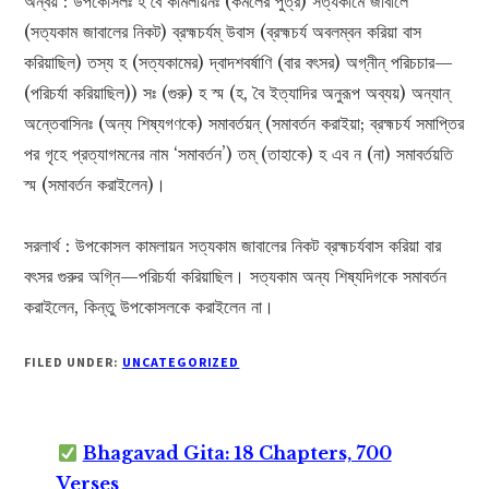
অন্বয় : উপকোসলঃ হ বৈ কামলায়নঃ (কমলের পুত্র) সত্যকামে জাবালে
(সত্যকাম জাবালের নিকট) ব্রহ্মচর্যম্ উবাস (ব্রহ্মচর্য অবলম্বন করিয়া বাস
করিয়াছিল) তস্য হ (সত্যকামের) দ্বাদশবর্ষাণি (বার বৎসর) অগ্নীন্ পরিচচার—
(পরিচর্যা করিয়াছিল)) সঃ (গুরু) হ স্ম (হ, বৈ ইত্যাদির অনুরূপ অব্যয়) অন্যান্
অন্তেবাসিনঃ (অন্য শিষ্যগণকে) সমাবর্তয়ন্ (সমাবর্তন করাইয়া; ব্রহ্মচর্য সমাপ্তির
পর গৃহে প্রত্যাগমনের নাম ‘সমাবর্তন’) তম্ (তাহাকে) হ এব ন (না) সমাবর্তয়তি
স্ম (সমাবর্তন করাইলেন)।
সরলার্থ : উপকোসল কামলায়ন সত্যকাম জাবালের নিকট ব্রহ্মচর্যবাস করিয়া বার
বৎসর গুরুর অগ্নি—পরিচর্যা করিয়াছিল। সত্যকাম অন্য শিষ্যদিগকে সমাবর্তন
করাইলেন, কিন্তু উপকোসলকে করাইলেন না।
FILED UNDER:
UNCATEGORIZED
Bhagavad Gita: 18 Chapters, 700
Verses