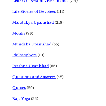
Letters of Swami Vivekananda
(751)
Life Stories of Devotees
(111)
Mandukya Upanishad
(218)
Monks
(93)
Mundaka Upanishad
(65)
Philosophers
(10)
Prashna Upanishad
(66)
Questions and Answers
(42)
Quotes
(29)
Raja Yoga
(33)