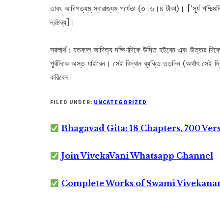
তাবৎ আধিপত্যম্ স্বারাজ্যম্ পর্যেতা (৩।৬।৪ টীকা)। [‘সূর্য পশ্চ
দ্রষ্টব্য]।
সরলার্থ : যতকাল আদিত্য দক্ষিণদিকে উদিত হইবেন এবং উত্তর দিকে
পূর্বদিকে অস্ত যাইবেন। সেই বিদ্বান ব্যক্তি ততদিন (অর্থাৎ সেই
করিবেন।
FILED UNDER:
UNCATEGORIZED
Bhagavad Gita: 18 Chapters, 700 Ver
Join VivekaVani Whatsapp Channel
Complete Works of Swami Vivekana