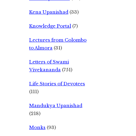
Kena Upanishad
(33)
Knowledge Portal
(7)
Lectures from Colombo
to Almora
(31)
Letters of Swami
Vivekananda
(751)
Life Stories of Devotees
(111)
Mandukya Upanishad
(218)
Monks
(93)