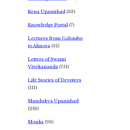
Kena Upanishad
(33)
Knowledge Portal
(7)
Lectures from Colombo
to Almora
(31)
Letters of Swami
Vivekananda
(751)
Life Stories of Devotees
(111)
Mandukya Upanishad
(218)
Monks
(93)