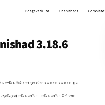
Bhagavad Gita
Upanishads
Complete
ishad 3.18.6
ভাতি চ তপতি চ কীৰ্তা যশসা ব্রহ্মবর্চসেন য এবং বেদ য এবং বেদ ॥ ৬
(দিপ জ্যোতিদ্বারা) ভাতি চ তপতি চ। ভাতি চ তপতি চ কীৰ্তা যশসা