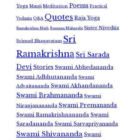
Poems
Yoga
Meditation
Mataji
Practical
Quotes
Raja Yoga
Vedanta
Q&A
Sister Nivedita
Ramana Maharshi
Ramakrishna Math
Sri
Srimad Bhagavatam
Ramakrishna
Sri Sarada
Devi
Stories
Swami Abhedananda
Swami Adbhutananda
Swami
Swami Akhandananda
Advaitananda
Swami Brahmananda
Swami
Swami Premananda
Niranjanananda
Swami Ramakrishnananda
Swami
Saradananda
Swami Sarvapriyananda
Swami Shivananda
Swami