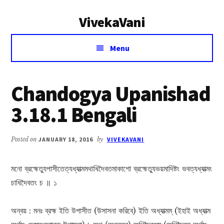
Additional
Skip
Skip
VivekaVani
to
to
menu
main
primary
Voice
content
sidebar
Menu
of
Vivekananda
Chandogya Upanishad
3.18.1 Bengali
Posted on
JANUARY 18, 2016
by
VIVEKAVANI
মনো ব্রহ্মেত্যুপাসীতেত্যধ্যাত্মমথাধিদৈবতমাকাশো ব্রহ্মেত্যুভয়মাদিষ্টং ভবত্যধ্যাত্মং
চাধিদৈবতং চ ॥ ১
অন্বয় : মনঃ ব্রহ্ম ইতি উপাসীত (উসাসনা করিবে) ইতি অধ্যাত্মম্ (ইহাই অধ্যাত্ম