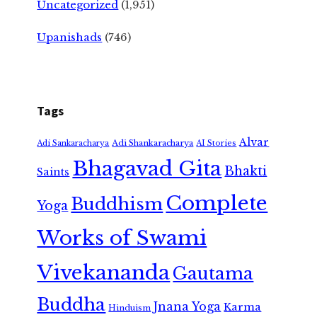
Uncategorized
(1,951)
Upanishads
(746)
Tags
Alvar
Adi Shankaracharya
Adi Sankaracharya
AI Stories
Bhagavad Gita
Bhakti
Saints
Complete
Buddhism
Yoga
Works of Swami
Vivekananda
Gautama
Buddha
Jnana Yoga
Karma
Hinduism