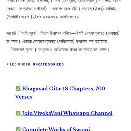
অর্থাৎ দেহসংক্রান্ত উপাসনা)। অথ (অনন্তর) অধিদৈবতম্ (অধিদৈবত অর্থাৎ
দেবতা- সংক্রান্ত উপাসনা)—অকাশঃ ব্রহ্ম ইতি। উভয়ম্ (উভয়) আদিষ্টম্
(উপদিষ্ট) ভবতি (হইল) অধ্যাত্মম্ চ অধিদৈবতম্ চ।
সরলার্থ : ‘মনই ব্রহ্ম’ এইরূপ উপাসনা করিবে—ইহাই দেহসংক্রান্ত (অধ্যাত্ম)
উপাসনা। এইবার দেবতাসংক্রান্ত (অধিদৈবত) উপাসনা বলা হইতেছে
—’আকাশই ব্রহ্ম’। অধ্যাত্ম ও অধিদৈবত উভয় উপাসনাই বলা হইল।
FILED UNDER:
UNCATEGORIZED
Bhagavad Gita: 18 Chapters, 700
Verses
Join VivekaVani Whatsapp Channel
Complete Works of Swami