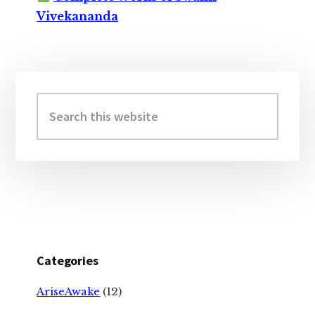
Vivekananda
Primary
Sidebar
Search
this
website
Categories
AriseAwake
(12)