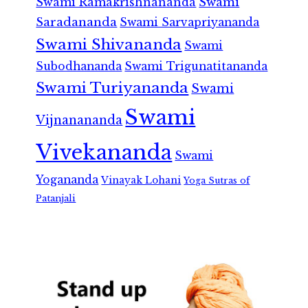
Swami Ramakrishnananda
Swami
Saradananda
Swami Sarvapriyananda
Swami Shivananda
Swami
Subodhananda
Swami Trigunatitananda
Swami Turiyananda
Swami
Swami
Vijnanananda
Vivekananda
Swami
Yogananda
Vinayak Lohani
Yoga Sutras of
Patanjali