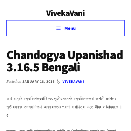
Additional
Skip
Skip
VivekaVani
to
to
menu
main
primary
Voice
content
sidebar
Menu
of
Vivekananda
Chandogya Upanishad
3.16.5 Bengali
Posted on
JANUARY 18, 2016
by
VIVEKAVANI
অথ যান্যষ্টাচত্বারিংশদ্বর্ষাণি তৎ তৃতীয়সবনমষ্টাচত্বরিংশদক্ষরা জগতী জাগতং
তৃতীয়সবনং তদস্যাদিত্যা অন্বায়ত্তাঃ প্রাণা বাবাদিত্যা এতে হীদং সর্বমাদদতে ॥
৫