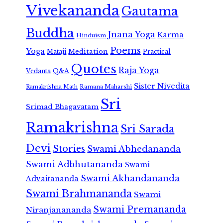
Vivekananda
Gautama
Buddha
Jnana Yoga
Karma
Hinduism
Poems
Yoga
Meditation
Mataji
Practical
Quotes
Raja Yoga
Vedanta
Q&A
Sister Nivedita
Ramana Maharshi
Ramakrishna Math
Sri
Srimad Bhagavatam
Ramakrishna
Sri Sarada
Devi
Stories
Swami Abhedananda
Swami Adbhutananda
Swami
Swami Akhandananda
Advaitananda
Swami Brahmananda
Swami
Swami Premananda
Niranjanananda