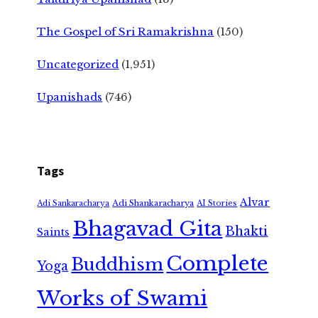
The Gospel of Sri Ramakrishna
(150)
Uncategorized
(1,951)
Upanishads
(746)
Tags
Alvar
Adi Shankaracharya
Adi Sankaracharya
AI Stories
Bhagavad Gita
Bhakti
Saints
Complete
Buddhism
Yoga
Works of Swami