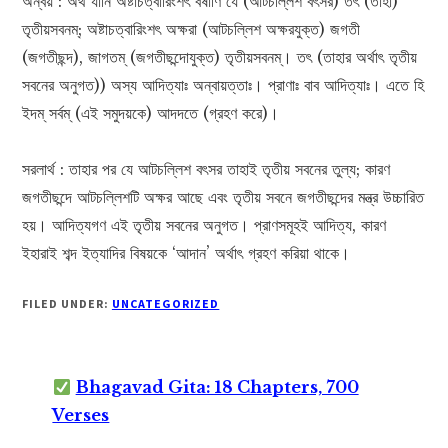
অন্বয় : অথ যানি অষ্টাচত্বারিংশৎ বর্ষাণি যে (আটচল্লিশ বৎসর) তৎ (তাহা)
তৃতীয়সবনম্; অষ্টাচত্বারিংশৎ অক্ষরা (আটচল্লিশ অক্ষরযুক্ত) জগতী
(জগতীছন্দ), জাগতম্ (জগতীছন্দোযুক্ত) তৃতীয়সবনম্। তৎ (তাহার অর্থাৎ তৃতীয়
সবনের অনুগত)) অস্য আদিত্যাঃ অন্বায়ত্তাঃ। প্রাণাঃ বাব আদিত্যাঃ। এতে হি
ইদম্ সর্বম্ (এই সমুদয়কে) আদদতে (গ্রহণ করে)।
সরলার্থ : তাহার পর যে আটচল্লিশ বৎসর তাহাই তৃতীয় সবনের তুল্য; কারণ
জগতীছন্দে আটচল্লিশটি অক্ষর আছে এবং তৃতীয় সবনে জগতীছন্দের মন্ত্র উচ্চারিত
হয়। আদিত্যগণ এই তৃতীয় সবনের অনুগত। প্রাণসমূহই আদিত্য, কারণ
ইহারাই শব্দ ইত্যাদির বিষয়কে ‘আদান’ অর্থাৎ গ্রহণ করিয়া থাকে।
FILED UNDER:
UNCATEGORIZED
Bhagavad Gita: 18 Chapters, 700
Verses