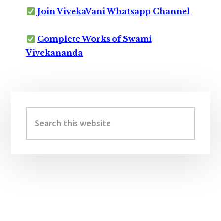
Join VivekaVani Whatsapp Channel
Complete Works of Swami
Vivekananda
Primary
Sidebar
Search
this
website