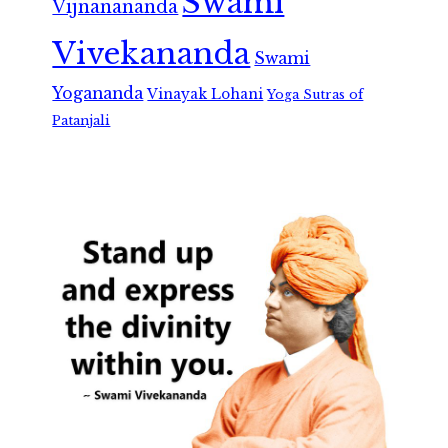
Swami
Vijnanananda
Vivekananda
Swami
Yogananda
Vinayak Lohani
Yoga Sutras of
Patanjali