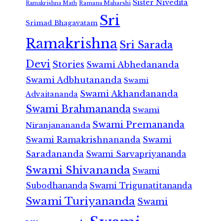
Sister Nivedita
Ramana Maharshi
Ramakrishna Math
Sri
Srimad Bhagavatam
Ramakrishna
Sri Sarada
Devi
Stories
Swami Abhedananda
Swami Adbhutananda
Swami
Swami Akhandananda
Advaitananda
Swami Brahmananda
Swami
Swami Premananda
Niranjanananda
Swami Ramakrishnananda
Swami
Saradananda
Swami Sarvapriyananda
Swami Shivananda
Swami
Subodhananda
Swami Trigunatitananda
Swami Turiyananda
Swami