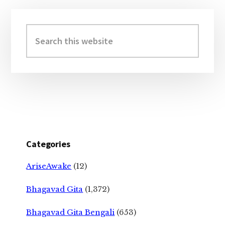
Primary
Sidebar
Search
this
website
Categories
AriseAwake
(12)
Bhagavad Gita
(1,372)
Bhagavad Gita Bengali
(653)