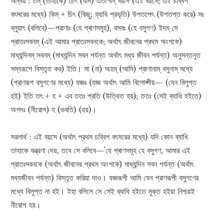
অন্বয় : তম্ (তাহাকে) চেৎ (যদি) এতস্মিন্ বয়সি (এই বয়সে; এই চব্বিশ
বৎসরের মধ্যে) কিম্ + চিৎ (কিছু; ব্যাধি প্রভৃতি) উপতপেৎ (উপতপ্ত করে) সঃ
ব্লুয়াৎ (বলিবে)—প্রাণাঃ (হে প্ৰাণসমূহ), বসবঃ (হে বসুগণ) ইদম্ মে
প্রাতঃসবনম্ (এই আমার প্রাতঃসবনকে; অর্থাৎ জীবনের প্রথম অংশকে)
মাধ্যন্দিনম্ সবনম্ (মাধ্যন্দিন সবন পর্যন্ত অর্থাৎ মধ্য জীবন পর্যন্ত) অনুসন্তনুত
সম্যরূপে বিস্তৃত কর) ইতি। মা (না) অহম্‌ (আমি) প্রাণানাম্ বসুনাম্ মধ্যে
(প্রাণরূপ বসুগণের মধ্যে) যজ্ঞঃ (যজ্ঞ অর্থাৎ আমি বিলোপ্সীয়— (যেন বিলুপ্ত
হই) ইতি তৎ + হ + এব ততঃ প্রতি (উত্থিত হয়); ততঃ (সেই ব্যাধি হইতে)
অগদঃ (নীরোগ) হ (ভবতি) (হয়)।
সরলার্থ : এই বয়সে (অর্থাৎ প্রথম চব্বিশ বৎসরের মধ্যে) যদি কোন ব্যাধি
তাহাকে যন্ত্রণা দেয়, তবে সে বলিবে—’হে প্ৰাণসমূহ হে বসুগণ, আমার এই
প্রাতঃসবনকে (অর্থাৎ জীবনের প্রথম অংশকে) মাধ্যন্দিন সবন পর্যন্ত (অর্থাৎ
মধ্যজীবন পর্যন্ত) বিস্তৃত করিয়া দাও। যজ্ঞরূপী আমি যেন প্রাণরূপী বসুগণের
মধ্যে বিলুপ্ত না হই। ইহা বলিলে সে সেই ব্যাধি হইতে মুক্ত হইয়া নিশ্চয়ই
নীরোগ হয়।