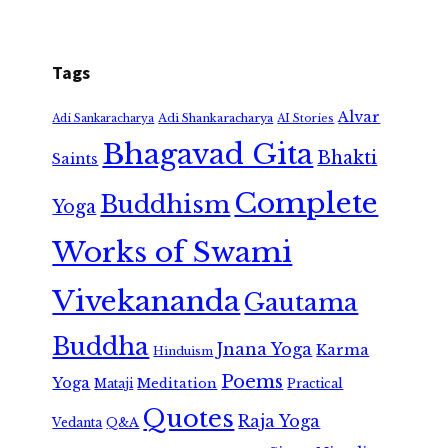
Tags
Alvar
Adi Shankaracharya
Adi Sankaracharya
AI Stories
Bhagavad Gita
Bhakti
Saints
Complete
Buddhism
Yoga
Works of Swami
Vivekananda
Gautama
Buddha
Jnana Yoga
Karma
Hinduism
Poems
Yoga
Meditation
Mataji
Practical
Quotes
Raja Yoga
Vedanta
Q&A