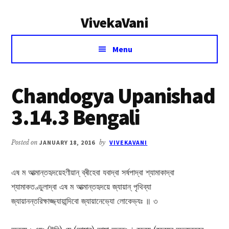
Additional
Skip
Skip
VivekaVani
to
to
menu
main
primary
Voice
content
sidebar
Menu
of
Vivekananda
Chandogya Upanishad
3.14.3 Bengali
Posted on
JANUARY 18, 2016
by
VIVEKAVANI
এষ ম আত্মান্তহৃদয়েহণীয়ান্ ব্ৰীহেবা যবাদ্বা সর্ষপাদ্বা শ্যামাকাদ্বা
শ্যামাকতণ্ডুলাদ্বা এষ ম আত্মান্তহৃদয়ে জ্যায়ান্ পৃথিব্যা
জ্যায়ানন্তরিক্ষাজ্জ্যায়ান্দিবো জ্যায়ানেভ্যো লোকেভ্যঃ ॥ ৩