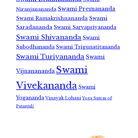
Swami Premananda
Niranjanananda
Swami Ramakrishnananda
Swami
Saradananda
Swami Sarvapriyananda
Swami Shivananda
Swami
Subodhananda
Swami Trigunatitananda
Swami Turiyananda
Swami
Swami
Vijnanananda
Vivekananda
Swami
Yogananda
Vinayak Lohani
Yoga Sutras of
Patanjali