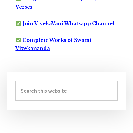
Verses
Join VivekaVani Whatsapp Channel
Complete Works of Swami
Vivekananda
Primary
Sidebar
Search
this
website