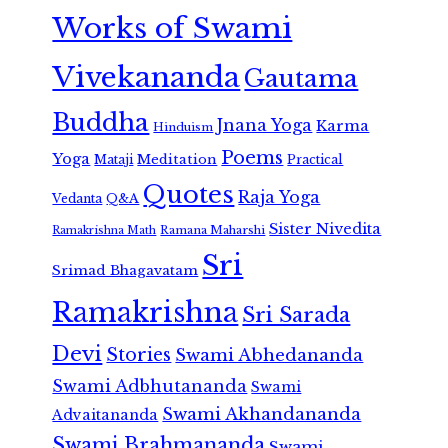
Works of Swami
Vivekananda
Gautama
Buddha
Jnana Yoga
Karma
Hinduism
Poems
Yoga
Meditation
Mataji
Practical
Quotes
Raja Yoga
Vedanta
Q&A
Sister Nivedita
Ramana Maharshi
Ramakrishna Math
Sri
Srimad Bhagavatam
Ramakrishna
Sri Sarada
Devi
Stories
Swami Abhedananda
Swami Adbhutananda
Swami
Swami Akhandananda
Advaitananda
Swami Brahmananda
Swami