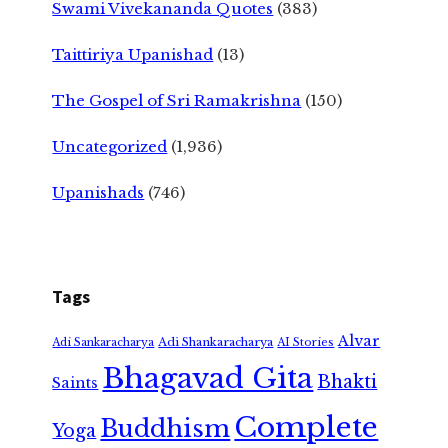
Swami Vivekananda Quotes
(383)
Taittiriya Upanishad
(13)
The Gospel of Sri Ramakrishna
(150)
Uncategorized
(1,936)
Upanishads
(746)
Tags
Alvar
Adi Shankaracharya
Adi Sankaracharya
AI Stories
Bhagavad Gita
Bhakti
Saints
Complete
Buddhism
Yoga