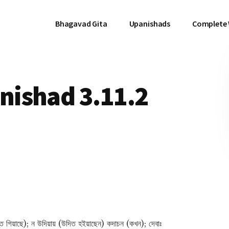
Bhagavad Gita
Upanishads
Complete
ishad 3.11.2
ত গিয়াছে); ন উদিয়ায় (উদিত হইয়াছেন) কদাচন (কখন); দেবাঃ