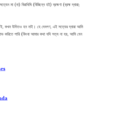
 মা (না) বিরাধিষি (বিচ্ছিন্ন হই) ব্রহ্মণা (ব্রহ্ম দ্বারা;
ন নাই, কখন উদিতও হন নাই। হে দেবগণ, এই সত্যের দ্বারা আমি
মলাভ করিতে পারি (কিংবা আমার কথা যদি সত্য না হয়, আমি যেন
ses
nda