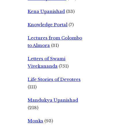
Kena Upanishad
(33)
Knowledge Portal
(7)
Lectures from Colombo
to Almora
(31)
Letters of Swami
Vivekananda
(751)
Life Stories of Devotees
(111)
Mandukya Upanishad
(218)
Monks
(93)