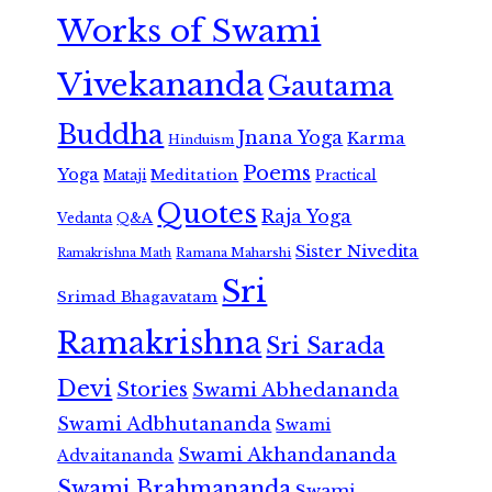
Works of Swami
Vivekananda
Gautama
Buddha
Jnana Yoga
Karma
Hinduism
Poems
Yoga
Meditation
Mataji
Practical
Quotes
Raja Yoga
Vedanta
Q&A
Sister Nivedita
Ramana Maharshi
Ramakrishna Math
Sri
Srimad Bhagavatam
Ramakrishna
Sri Sarada
Devi
Stories
Swami Abhedananda
Swami Adbhutananda
Swami
Swami Akhandananda
Advaitananda
Swami Brahmananda
Swami