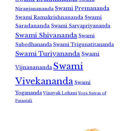
Swami Premananda
Niranjanananda
Swami Ramakrishnananda
Swami
Saradananda
Swami Sarvapriyananda
Swami Shivananda
Swami
Subodhananda
Swami Trigunatitananda
Swami Turiyananda
Swami
Swami
Vijnanananda
Vivekananda
Swami
Yogananda
Vinayak Lohani
Yoga Sutras of
Patanjali