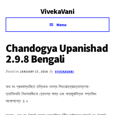
Additional
Skip
Skip
VivekaVani
to
to
menu
main
primary
Voice
content
sidebar
Menu
of
Vivekananda
Chandogya Upanishad
2.9.8 Bengali
Posted on
JANUARY 17, 2016
by
VIVEKAVANI
অথ যৎ প্রথমাস্তমিতে তন্নিধনং তদস্য পিতরোহন্বায়ত্তাস্তস্মা-
ত্তানিদধতি নিধনভাজিনো হ্যেতস্য সাম্ন এবং খল্বমুমাদিত্যং সপ্তবিধং
সামোপাস্তে ॥ ৮