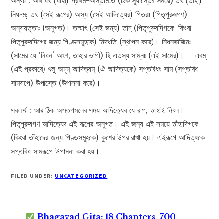
অন্বয় : অথ যৎ (যাহা) প্রথম+অস্তমিতে (ঠিক সূর্যাস্তের সময়ে) তৎ (তাহা)
নিধনম্; তৎ (সেই রূপের) অস্য (সেই আদিত্যের) পিতরঃ (পিতৃপুরুষগণ)
অন্বায়ত্তাঃ (অনুগত)। তস্মাৎ (সেই জন্য) তান্ (পিতৃপুরুষদিগকে; কিংবা
পিতৃপুরুষদিগের জন্য পিণ্ডসমূহকে) নিদধতি (স্থাপন করে)। নিধনভাজিনঃ
(সামের যে ‘নিধন’ অংশ, তাহার ভাগী) হি এতস্য সাম্নঃ (এই সামের)।— এবম্
(এই প্রকারে) খলু অমুম্ আদিত্যম্ (ঐ আদিত্যকে) সপ্তবিধং সাম (সপ্তবিধ
সামরূপে) উপাস্তে (উপাসনা করে)।
সরলার্থ : আর ঠিক অস্তগমনের সময় আদিত্যের যে রূপ, তাহাই নিধন।
পিতৃপুরুষগণ আদিত্যের এই রূপের অনুগত। এই জন্য এই সময়ে তাঁহাদিগকে
(কিংবা তাঁহাদের জন্য পিণ্ডসমূহকে) কুশের উপর রাখা হয়। এইরূপে আদিত্যকে
সপ্তবিধ সামরূপে উপাসনা করা হয়।
FILED UNDER:
UNCATEGORIZED
Bhagavad Gita: 18 Chapters, 700