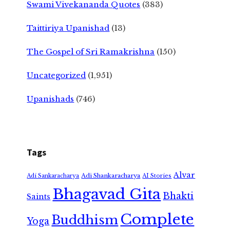
Swami Vivekananda Quotes
(383)
Taittiriya Upanishad
(13)
The Gospel of Sri Ramakrishna
(150)
Uncategorized
(1,951)
Upanishads
(746)
Tags
Alvar
Adi Shankaracharya
Adi Sankaracharya
AI Stories
Bhagavad Gita
Bhakti
Saints
Complete
Buddhism
Yoga