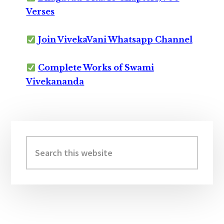
Verses
Join VivekaVani Whatsapp Channel
Complete Works of Swami
Vivekananda
Primary
Sidebar
Search
this
website