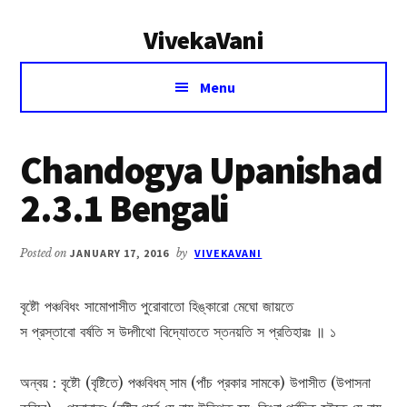
Additional
Skip
Skip
VivekaVani
to
to
menu
main
primary
Voice
content
sidebar
Menu
of
Vivekananda
Chandogya Upanishad
2.3.1 Bengali
Posted on
JANUARY 17, 2016
by
VIVEKAVANI
বৃষ্টৌ পঞ্চবিধং সামোপাসীত পুরোবাতো হিঙ্কারো মেঘো জায়তে
স প্রস্তাবো বর্ষতি স উদ্গীথো বিদ্যোততে স্তনয়তি স প্রতিহারঃ ॥ ১
অন্বয় : বৃষ্টৌ (বৃষ্টিতে) পঞ্চবিধম্ সাম (পাঁচ প্রকার সামকে) উপাসীত (উপাসনা