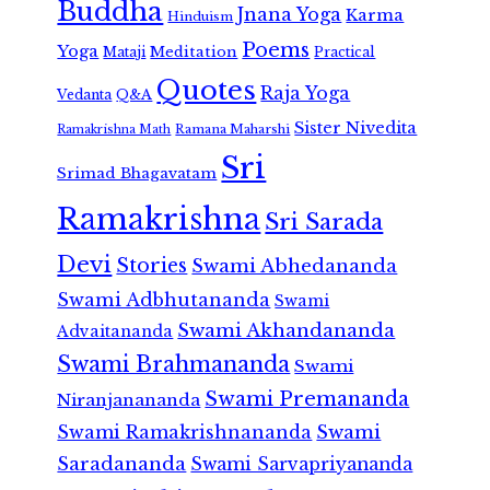
Buddha
Jnana Yoga
Karma
Hinduism
Poems
Yoga
Meditation
Mataji
Practical
Quotes
Raja Yoga
Vedanta
Q&A
Sister Nivedita
Ramana Maharshi
Ramakrishna Math
Sri
Srimad Bhagavatam
Ramakrishna
Sri Sarada
Devi
Stories
Swami Abhedananda
Swami Adbhutananda
Swami
Swami Akhandananda
Advaitananda
Swami Brahmananda
Swami
Swami Premananda
Niranjanananda
Swami Ramakrishnananda
Swami
Saradananda
Swami Sarvapriyananda