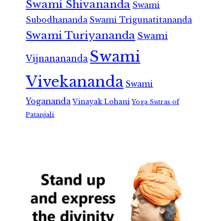
Swami Shivananda
Swami
Subodhananda
Swami Trigunatitananda
Swami Turiyananda
Swami
Swami
Vijnanananda
Vivekananda
Swami
Yogananda
Vinayak Lohani
Yoga Sutras of
Patanjali