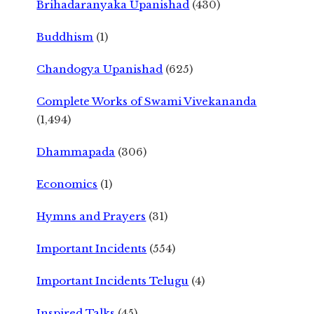
Brihadaranyaka Upanishad
(430)
Buddhism
(1)
Chandogya Upanishad
(625)
Complete Works of Swami Vivekananda
(1,494)
Dhammapada
(306)
Economics
(1)
Hymns and Prayers
(31)
Important Incidents
(554)
Important Incidents Telugu
(4)
Inspired Talks
(45)