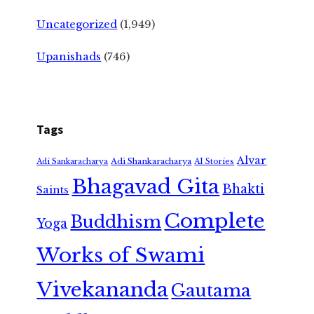
Uncategorized
(1,949)
Upanishads
(746)
Tags
Alvar
Adi Shankaracharya
Adi Sankaracharya
AI Stories
Bhagavad Gita
Bhakti
Saints
Complete
Buddhism
Yoga
Works of Swami
Vivekananda
Gautama