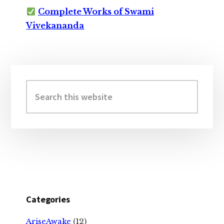
Complete Works of Swami
Vivekananda
Primary
Sidebar
Search
this
website
Categories
AriseAwake
(12)