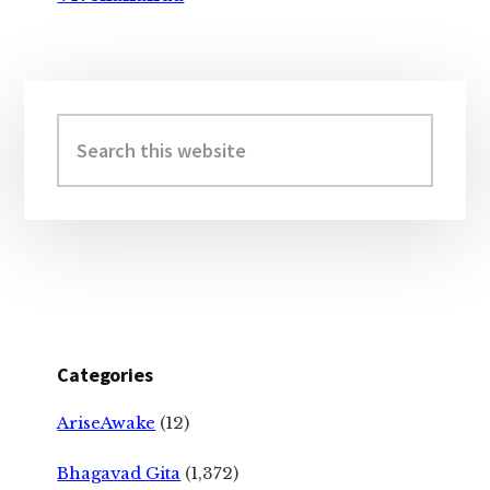
Primary
Sidebar
Search
this
website
Categories
AriseAwake
(12)
Bhagavad Gita
(1,372)