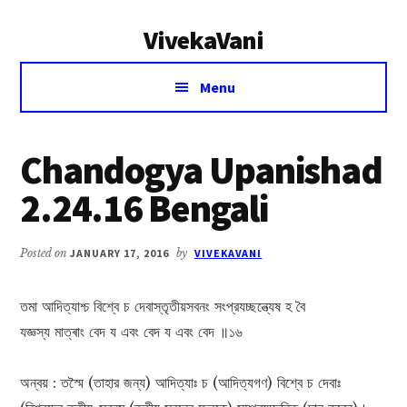
Additional
Skip
Skip
VivekaVani
to
to
menu
main
primary
Voice
content
sidebar
Menu
of
Vivekananda
Chandogya Upanishad
2.24.16 Bengali
Posted on
JANUARY 17, 2016
by
VIVEKAVANI
তমা আদিত্যাশ্চ বিশ্বে চ দেবাস্তৃতীয়সবনং সংপ্রযচ্ছন্ত্যেষ হ বৈ
যজ্ঞস্য মাত্ৰাং বেদ য এবং বেদ য এবং বেদ ॥১৬
অন্বয় : তস্মৈ (তাহার জন্য) আদিত্যাঃ চ (আদিত্যগণ) বিশ্বে চ দেবাঃ