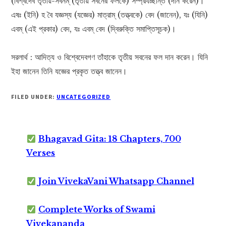
(বিশ্বদেব তৃতীয়-সবনম্ (তৃতীয় সবনের ফলকে) সম্প্রযচ্ছন্তি (দান করেন)।
এষঃ (ইনি) হ বৈ যজ্ঞস্য (যজ্ঞের) মাত্রাম্ (তত্ত্বকে) বেদ (জানেন), যঃ (যিনি)
এবম্ (এই প্রকার) বেদ, যঃ এবম্ বেদ (দ্বিরুক্তি সমাপ্তিসূচক)।
সরলার্থ : আদিত্য ও বিশ্বেদেবগণ তাঁহাকে তৃতীয় সবনের ফল দান করেন। যিনি
ইহা জানেন তিনি যজ্ঞের প্রকৃত তত্ত্ব জানেন।
FILED UNDER:
UNCATEGORIZED
Bhagavad Gita: 18 Chapters, 700
Verses
Join VivekaVani Whatsapp Channel
Complete Works of Swami
Vivekananda