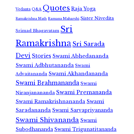
Quotes
Raja Yoga
Vedanta
Q&A
Sister Nivedita
Ramana Maharshi
Ramakrishna Math
Sri
Srimad Bhagavatam
Ramakrishna
Sri Sarada
Devi
Stories
Swami Abhedananda
Swami Adbhutananda
Swami
Swami Akhandananda
Advaitananda
Swami Brahmananda
Swami
Swami Premananda
Niranjanananda
Swami Ramakrishnananda
Swami
Saradananda
Swami Sarvapriyananda
Swami Shivananda
Swami
Subodhananda
Swami Trigunatitananda