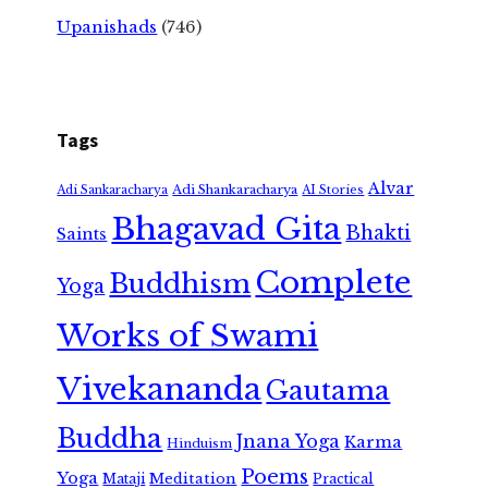
Upanishads
(746)
Tags
Alvar
Adi Shankaracharya
Adi Sankaracharya
AI Stories
Bhagavad Gita
Bhakti
Saints
Complete
Buddhism
Yoga
Works of Swami
Vivekananda
Gautama
Buddha
Jnana Yoga
Karma
Hinduism
Poems
Yoga
Meditation
Mataji
Practical