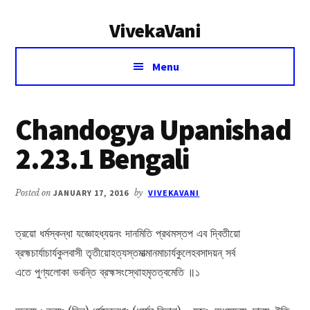
Additional
Skip
Skip
VivekaVani
to
to
menu
main
primary
Voice
content
sidebar
Menu
of
Vivekananda
Chandogya Upanishad
2.23.1 Bengali
Posted on
JANUARY 17, 2016
by
VIVEKAVANI
ত্রয়ো ধর্মস্কন্ধা যজ্ঞোহধ্যয়নং দানমিতি প্রথমস্তপ এব দ্বিতীয়ো
ব্রহ্মচার্যাচার্যকুলবাসী তৃতীয়োহত্যস্তমাত্মানমাচাৰ্যকুলেহবসাদয়ন্ সর্ব
এতে পুণ্যলোকা ভবন্তি ব্রহ্মসংস্থোহমৃতত্বমেতি ॥১