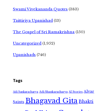
Swami Vivekananda Quotes
(383)
Taittiriya Upanishad
(13)
The Gospel of Sri Ramakrishna
(150)
Uncategorized
(1,952)
Upanishads
(746)
Tags
Alvar
Adi Shankaracharya
Adi Sankaracharya
AI Stories
Bhagavad Gita
Bhakti
Saints