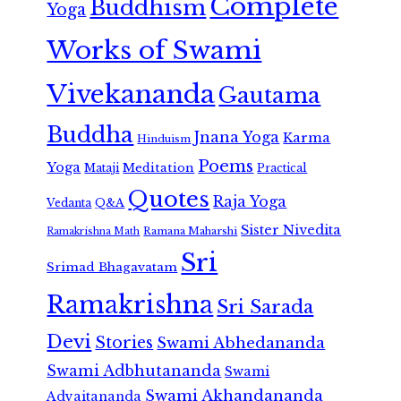
Complete
Buddhism
Yoga
Works of Swami
Vivekananda
Gautama
Buddha
Jnana Yoga
Karma
Hinduism
Poems
Yoga
Meditation
Mataji
Practical
Quotes
Raja Yoga
Vedanta
Q&A
Sister Nivedita
Ramana Maharshi
Ramakrishna Math
Sri
Srimad Bhagavatam
Ramakrishna
Sri Sarada
Devi
Stories
Swami Abhedananda
Swami Adbhutananda
Swami
Swami Akhandananda
Advaitananda