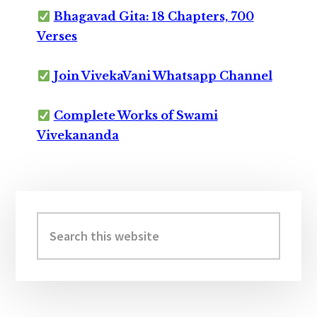
Bhagavad Gita: 18 Chapters, 700
Verses
Join VivekaVani Whatsapp Channel
Complete Works of Swami
Vivekananda
Primary
Sidebar
Search
this
website