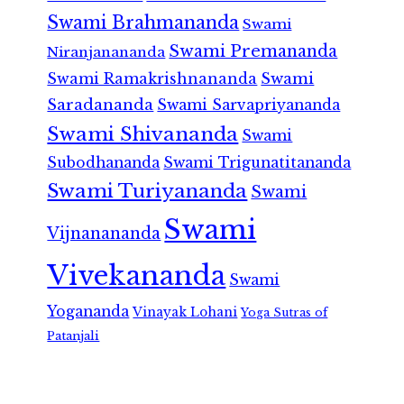
Swami Brahmananda
Swami
Swami Premananda
Niranjanananda
Swami Ramakrishnananda
Swami
Saradananda
Swami Sarvapriyananda
Swami Shivananda
Swami
Subodhananda
Swami Trigunatitananda
Swami Turiyananda
Swami
Swami
Vijnanananda
Vivekananda
Swami
Yogananda
Vinayak Lohani
Yoga Sutras of
Patanjali