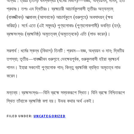
অন্বয় : ত্রয়ঃ (তিন) ধর্মস্কন্ধাঃ (ধর্মের বিভাগ)—যজ্ঞঃ, অধ্যয়নম্, দানম্, ইতি
প্রথমঃ। তপঃ এব দ্বিতীয়ঃ। ব্রহ্মচারী আচার্যকুলবাসী তৃতীয়ঃ অত্যন্তম্
(যাবজ্জীবন) আত্মানম্ (আপনাকে) আচার্যকুলে (গুরুগৃহে) অবসাদয়ন্ (ক্ষয়
করিয়া)। সৰ্বে এতে (এই সমুদয়) পুণ্যলোকাঃ (পুণ্যলোকগামী) ভবন্তি (হন);
ব্রহ্মসংস্থঃ (ব্রহ্মনিষ্ঠ) অমৃতত্বম্ (অমৃতত্বকে) এতি (লাভ করেন)।
সরলার্থ : ধর্মের স্কন্ধ (বিভাগ) তিনটি : প্রথম—যজ্ঞ, অধ্যয়ন ও দান; দ্বিতীয়
তপস্যা; তৃতীয়—যাবজ্জীবন গুরুগৃহে দেহক্ষয়পূর্বক, গুরুকুলবাসী হইয়া ব্রহ্মচর্য
পালন। ইহারা সকলেই পুণ্যলোক পান; কিন্তু ব্রহ্মনিষ্ঠ ব্যক্তি অমৃতত্ব লাভ
করেন।
মন্তব্য : ব্রহ্মসংস্থঃ—যিনি ব্রহ্মে সম্যকরূপে স্থিত। যিনি ব্রহ্মে নিশ্চিতরূপে
স্থিত তাঁহাকে ব্রহ্মনিষ্ঠ বলা হয়। উভয় কথার অর্থ একই।
FILED UNDER:
UNCATEGORIZED