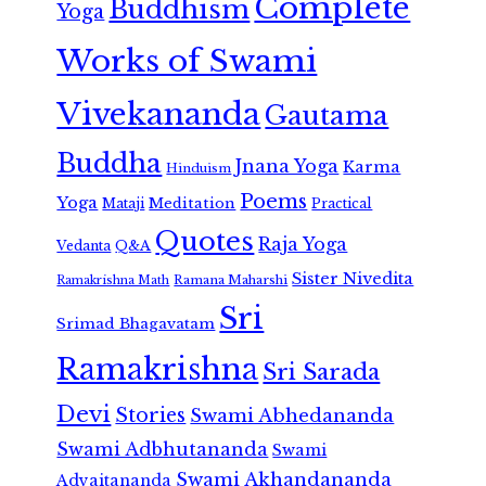
Complete
Buddhism
Yoga
Works of Swami
Vivekananda
Gautama
Buddha
Jnana Yoga
Karma
Hinduism
Poems
Yoga
Meditation
Mataji
Practical
Quotes
Raja Yoga
Vedanta
Q&A
Sister Nivedita
Ramana Maharshi
Ramakrishna Math
Sri
Srimad Bhagavatam
Ramakrishna
Sri Sarada
Devi
Stories
Swami Abhedananda
Swami Adbhutananda
Swami
Swami Akhandananda
Advaitananda