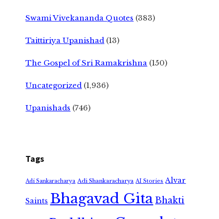
Swami Vivekananda Quotes
(383)
Taittiriya Upanishad
(13)
The Gospel of Sri Ramakrishna
(150)
Uncategorized
(1,936)
Upanishads
(746)
Tags
Alvar
Adi Shankaracharya
Adi Sankaracharya
AI Stories
Bhagavad Gita
Bhakti
Saints