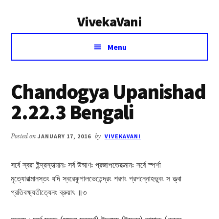
Additional
Skip
Skip
VivekaVani
to
to
menu
main
primary
Voice
content
sidebar
Menu
of
Vivekananda
Chandogya Upanishad
2.22.3 Bengali
Posted on
JANUARY 17, 2016
by
VIVEKAVANI
সর্বে স্বরা ইন্দ্রস্যাত্মানঃ সর্ব উষ্মাণঃ প্রজাপতেরাত্মানঃ সর্বে স্পর্শা
মৃত্যোরাত্মানস্তং যদি স্বরেফূপালভেতেন্দ্রং শরণং প্রপন্নোহভুবং স ত্ত্বা
প্রতিবক্ষ্যতীত্যেনং ব্রুয়াৎ ॥৩