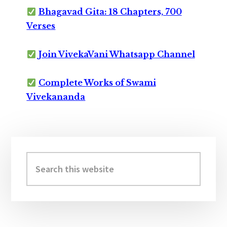
Bhagavad Gita: 18 Chapters, 700
Verses
Join VivekaVani Whatsapp Channel
Complete Works of Swami
Vivekananda
Primary
Sidebar
Search
this
website