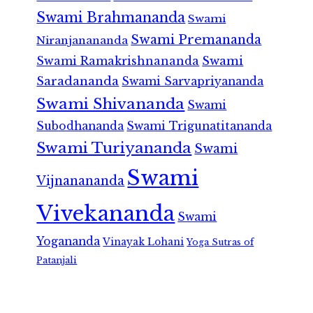
Swami Brahmananda
Swami
Swami Premananda
Niranjanananda
Swami Ramakrishnananda
Swami
Saradananda
Swami Sarvapriyananda
Swami Shivananda
Swami
Subodhananda
Swami Trigunatitananda
Swami Turiyananda
Swami
Swami
Vijnanananda
Vivekananda
Swami
Yogananda
Vinayak Lohani
Yoga Sutras of
Patanjali