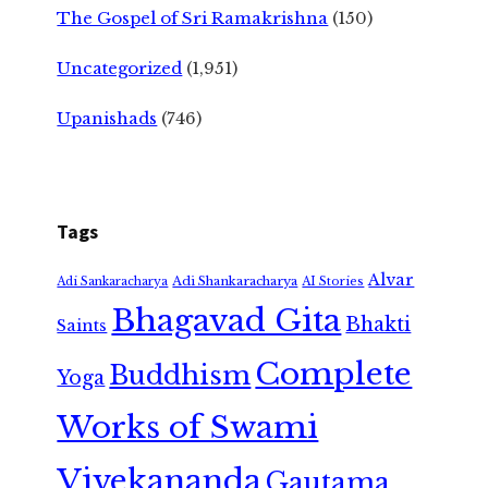
The Gospel of Sri Ramakrishna
(150)
Uncategorized
(1,951)
Upanishads
(746)
Tags
Alvar
Adi Shankaracharya
Adi Sankaracharya
AI Stories
Bhagavad Gita
Bhakti
Saints
Complete
Buddhism
Yoga
Works of Swami
Vivekananda
Gautama