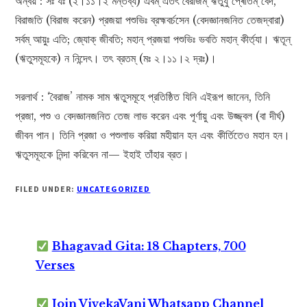
অন্বয় : সঃ যঃ (২।১১।২ মন্তব্য) এবম্ এতৎ বৈরাজম্ ঋতুযু প্ৰোতম্ বেদ,
বিরাজতি (বিরাজ করেন) প্রজয়া পশুভিঃ ব্রহ্মবর্চসেন (বেদজ্ঞানজনিত তেজদ্বারা)
সর্বম্ আয়ুঃ এতি; জ্যোক্ জীবতি; মহান্ প্রজয়া পশুভিঃ ভবতি মহান্ কীৰ্ত্যা। ঋতূন্
(ঋতুসমূহকে) ন নিন্দেৎ। তৎ ব্রতম্ (মঃ ২।১১।২ দ্রঃ)।
সরলার্থ : ‘বৈরাজ’ নামক সাম ঋতুসমূহে প্রতিষ্ঠিত যিনি এইরূপ জানেন, তিনি
প্রজা, পশু ও বেদজ্ঞানজনিত তেজ লাভ করেন এবং পূর্ণায়ু এবং উজ্জ্বল (বা দীর্ঘ)
জীবন পান। তিনি প্রজা ও পশুলাভ করিয়া মহীয়ান হন এবং কীর্তিতেও মহান হন।
ঋতুসমূহকে নিন্দা করিবেন না— ইহাই তাঁহার ব্রত।
FILED UNDER:
UNCATEGORIZED
Bhagavad Gita: 18 Chapters, 700
Verses
Join VivekaVani Whatsapp Channel