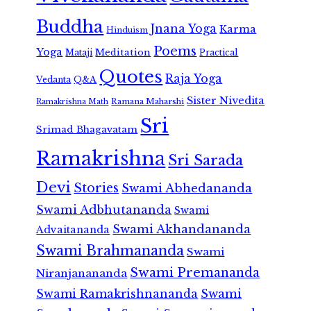
Buddha
Jnana Yoga
Karma
Hinduism
Poems
Yoga
Meditation
Mataji
Practical
Quotes
Raja Yoga
Vedanta
Q&A
Sister Nivedita
Ramana Maharshi
Ramakrishna Math
Sri
Srimad Bhagavatam
Ramakrishna
Sri Sarada
Devi
Stories
Swami Abhedananda
Swami Adbhutananda
Swami
Swami Akhandananda
Advaitananda
Swami Brahmananda
Swami
Swami Premananda
Niranjanananda
Swami Ramakrishnananda
Swami