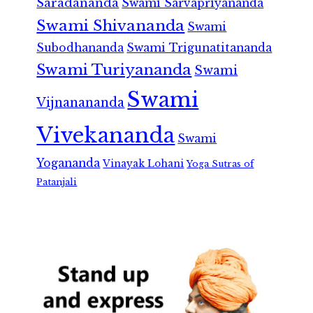
Saradananda
Swami Sarvapriyananda
Swami Shivananda
Swami
Subodhananda
Swami Trigunatitananda
Swami Turiyananda
Swami
Swami
Vijnanananda
Vivekananda
Swami
Yogananda
Vinayak Lohani
Yoga Sutras of
Patanjali