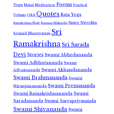
Poems
Yoga
Meditation
Mataji
Practical
Quotes
Raja Yoga
Vedanta
Q&A
Sister Nivedita
Ramana Maharshi
Ramakrishna Math
Sri
Srimad Bhagavatam
Ramakrishna
Sri Sarada
Devi
Stories
Swami Abhedananda
Swami Adbhutananda
Swami
Swami Akhandananda
Advaitananda
Swami Brahmananda
Swami
Swami Premananda
Niranjanananda
Swami Ramakrishnananda
Swami
Saradananda
Swami Sarvapriyananda
Swami Shivananda
Swami