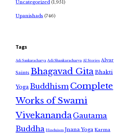
Uncategorized
(1,951)
Upanishads
(746)
Tags
Alvar
Adi Shankaracharya
Adi Sankaracharya
AI Stories
Bhagavad Gita
Bhakti
Saints
Complete
Buddhism
Yoga
Works of Swami
Vivekananda
Gautama
Buddha
Jnana Yoga
Karma
Hinduism