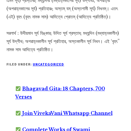
এমন সূর্য) প্রস্তাবঃ; মধ্যন্দিনঃ (মধ্যাহ্নকালের সূর্য) উদ্‌গীথঃ, অপরাহ্নঃ
(অপরাহ্নকালের সূর্য) প্রতিহারঃ; অস্তম্ যম্ (অস্তগামী সূর্য) নিধনম্। এতৎ
(এই) বৃহৎ (বৃহৎ নামক সাম) আদিত্যে প্রোতম্ (আদিত্যে প্রতিষ্ঠিত)।
সরলার্থ : উদীয়মান সূর্য হিঙ্কার; উদিত সূর্য প্রস্তাব; মধ্যন্দিন (মধ্যাহ্নকালীন)
সূর্য উদ্‌গীথ; অপরাহ্নকালীন সূর্য প্রতিহার, অস্তকালীন সূর্য নিধন। এই ‘বৃহৎ”
নামক সাম আদিত্যে প্রতিষ্ঠিত।
FILED UNDER:
UNCATEGORIZED
Bhagavad Gita: 18 Chapters, 700
Verses
Join VivekaVani Whatsapp Channel
Complete Works of Swami