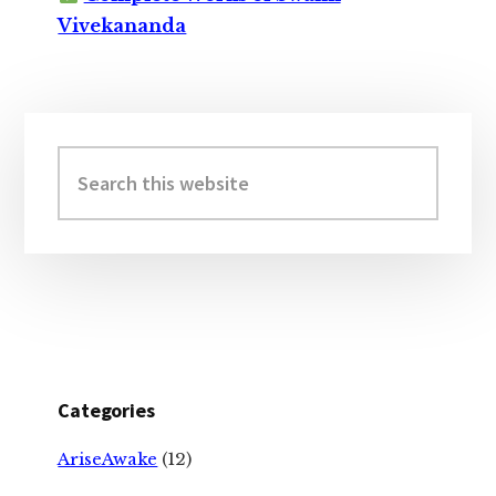
Vivekananda
Primary
Sidebar
Search
this
website
Categories
AriseAwake
(12)