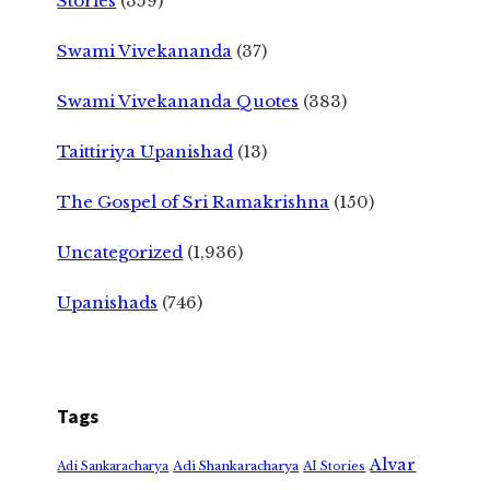
Stories
(359)
Swami Vivekananda
(37)
Swami Vivekananda Quotes
(383)
Taittiriya Upanishad
(13)
The Gospel of Sri Ramakrishna
(150)
Uncategorized
(1,936)
Upanishads
(746)
Tags
Alvar
Adi Shankaracharya
Adi Sankaracharya
AI Stories