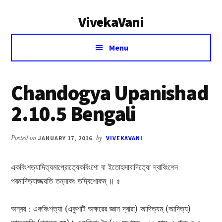
Additional
Skip
Skip
VivekaVani
to
to
menu
main
primary
Voice
content
sidebar
Menu
of
Vivekananda
Chandogya Upanishad
2.10.5 Bengali
Posted on
JANUARY 17, 2016
by
VIVEKAVANI
একবিংশত্যাদিত্যমাপ্রোত্যেকবিংশো বা ইতোহসাবাদিত্যো দ্বাবিংশেন
পরমাদিত্যাজ্জয়তি তন্নাকং তদ্বিশোকম্ ॥ ৫
অন্বয় : একবিংশত্যা (একুশটি অক্ষরের জ্ঞান দ্বারা) আদিত্যম্ (আদিত্য)