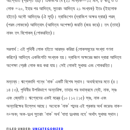
আপ্নোতি (প্রাপ্ত হয়)। একবিংশঃ বৈ (২১ সংখ্যক—১২ মাস, ৫ ঋতু ও ৩
লোক =২০, ইহার পর আদিত্য, সুতরাং আদিত্য ২১ সংখ্যক) ইতঃ (ইহলোক
হইতে) অসৌ আদিত্যঃ (ঐ সূর্য)। দ্বাবিংশেন (দ্বাবিংশ অক্ষর দ্বারা) পরম্
(পরম লোককে) আদিত্যাৎ (আদিত্য অপেক্ষা) জয়তি (জয় করে)। তৎ (তাহা)
নাকং তৎ বিশোকম্ (শোকরহিত)।
সরলার্থ : এই পৃথিবী লোক হইতে আরম্ভ করিয়া (লোকসমূহের সংখ্যা গণনা
করিলে) আদিত্য একবিংশতি সংখ্যক হয়। দ্বাবিংশ অক্ষরের জ্ঞান দ্বারা আদিত্য
অপেক্ষা শ্রেষ্ঠ লোক জয় করা যায়। সেই লোকই সুখময় এবং শোকরহিত।
মন্তব্য : ঋগ্বেদাদি গন্ধে ‘নাক’ একটি বিশেষ স্থান। অথর্ববেদের মতে (৪।
১৪।৩), পৃথিবীর উপরিভাগে অন্তরিক্ষ, তাহার পর যথাক্রমে দ্যৌ, নাক, স্বঃ
এবং জ্যোতি। ঋগ্বেদের একই মন্ত্রে (১০।১২।১৫) স্বঃ, নাক এবং
অন্তরিক্ষের উল্লেখ আছে। অনেকে ‘নাক’ শব্দের এই প্রকার অর্থ করেনঃ নাক=
ন+অক; অক-দুঃখ সুতরাং ‘নাক’ অর্থ ‘যাহা দুঃখময় নহে’ অর্থাৎ সুখময় স্থান।
FILED UNDER:
UNCATEGORIZED