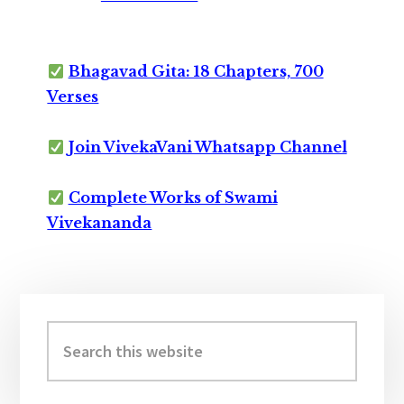
Bhagavad Gita: 18 Chapters, 700
Verses
Join VivekaVani Whatsapp Channel
Complete Works of Swami
Vivekananda
Primary
Sidebar
Search
this
website