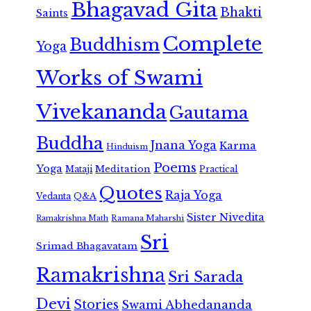
Bhagavad Gita
Bhakti
Saints
Complete
Buddhism
Yoga
Works of Swami
Vivekananda
Gautama
Buddha
Jnana Yoga
Karma
Hinduism
Poems
Yoga
Meditation
Mataji
Practical
Quotes
Raja Yoga
Vedanta
Q&A
Sister Nivedita
Ramana Maharshi
Ramakrishna Math
Sri
Srimad Bhagavatam
Ramakrishna
Sri Sarada
Devi
Stories
Swami Abhedananda