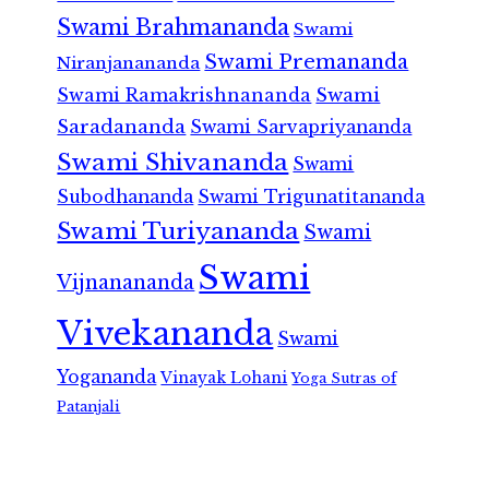
Swami Brahmananda
Swami
Swami Premananda
Niranjanananda
Swami Ramakrishnananda
Swami
Saradananda
Swami Sarvapriyananda
Swami Shivananda
Swami
Subodhananda
Swami Trigunatitananda
Swami Turiyananda
Swami
Swami
Vijnanananda
Vivekananda
Swami
Yogananda
Vinayak Lohani
Yoga Sutras of
Patanjali