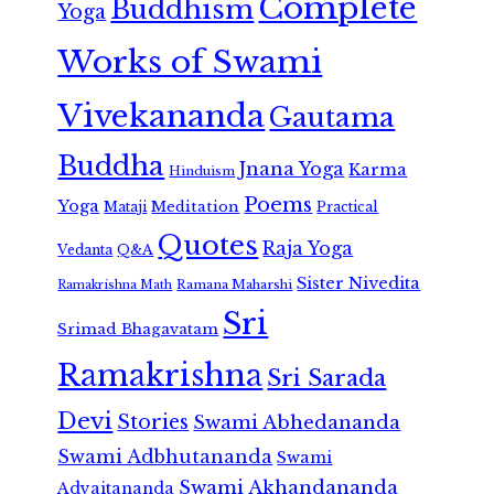
Complete
Buddhism
Yoga
Works of Swami
Vivekananda
Gautama
Buddha
Jnana Yoga
Karma
Hinduism
Poems
Yoga
Meditation
Mataji
Practical
Quotes
Raja Yoga
Vedanta
Q&A
Sister Nivedita
Ramana Maharshi
Ramakrishna Math
Sri
Srimad Bhagavatam
Ramakrishna
Sri Sarada
Devi
Stories
Swami Abhedananda
Swami Adbhutananda
Swami
Swami Akhandananda
Advaitananda