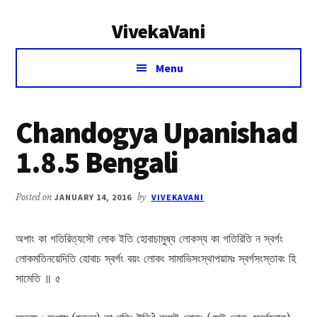
Additional
Skip
Skip
VivekaVani
to
to
menu
main
primary
Voice
content
sidebar
Menu
of
Vivekananda
Chandogya Upanishad
1.8.5 Bengali
Posted on
JANUARY 14, 2016
by
VIVEKAVANI
অপাং কা গতিরিত্যসৌ লোক ইতি হোবাচামুষ্য লোকস্য কা গতিরিতি ন স্বর্গং
লোকমতিনয়েদিতি হোবাচ স্বর্গং বয়ং লোকং সামাভিসংস্থাপয়ামঃ স্বর্গসংস্তাবং হি
সামেতি ॥ ৫