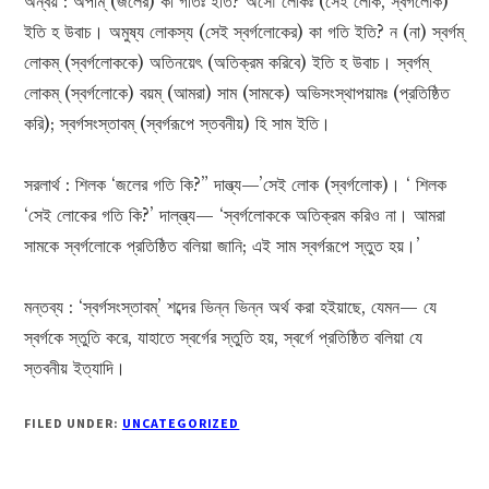
অন্বয় : অপাম্ (জলের) কা গতিঃ ইতি? অসৌ লোকঃ (সেই লোক, স্বৰ্গলোক)
ইতি হ উবাচ। অমুষ্য লোকস্য (সেই স্বর্গলোকের) কা গতি ইতি? ন (না) স্বৰ্গম্
লোকম্‌ (স্বর্গলোককে) অতিনয়েৎ (অতিক্রম করিবে) ইতি হ উবাচ। স্বর্গম্
লোকম্ (স্বর্গলোকে) বয়ম্ (আমরা) সাম (সামকে) অভিসংস্থাপয়ামঃ (প্রতিষ্ঠিত
করি); স্বর্গসংস্তাবম্ (স্বর্গরূপে স্তবনীয়) হি সাম ইতি।
সরলার্থ : শিলক ‘জলের গতি কি?” দাল্ভ্য—’সেই লোক (স্বর্গলোক)। ‘ শিলক
‘সেই লোকের গতি কি?’ দাল্‌ল্ভ্য— ‘স্বর্গলোককে অতিক্রম করিও না। আমরা
সামকে স্বর্গলোকে প্রতিষ্ঠিত বলিয়া জানি; এই সাম স্বর্গরূপে স্তুত হয়।’
মন্তব্য : ‘স্বর্গসংস্তাবম্’ শব্দের ভিন্ন ভিন্ন অর্থ করা হইয়াছে, যেমন— যে
স্বৰ্গকে স্তুতি করে, যাহাতে স্বর্গের স্তুতি হয়, স্বর্গে প্রতিষ্ঠিত বলিয়া যে
স্তবনীয় ইত্যাদি।
FILED UNDER:
UNCATEGORIZED