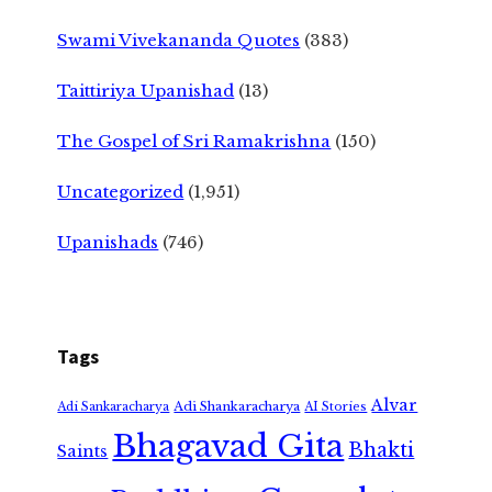
Swami Vivekananda Quotes
(383)
Taittiriya Upanishad
(13)
The Gospel of Sri Ramakrishna
(150)
Uncategorized
(1,951)
Upanishads
(746)
Tags
Alvar
Adi Shankaracharya
Adi Sankaracharya
AI Stories
Bhagavad Gita
Bhakti
Saints