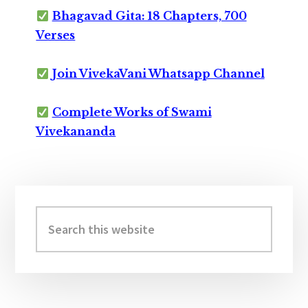
Bhagavad Gita: 18 Chapters, 700
Verses
Join VivekaVani Whatsapp Channel
Complete Works of Swami
Vivekananda
Primary
Sidebar
Search
this
website