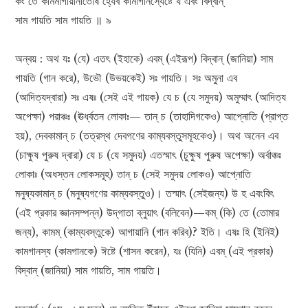
কং তে কামমাগায়ানীতোষ হ্যেব কামাগানস্যেষ্টে য এবং বিদ্বান্
সাম গায়তি সাম গায়তি ॥ ৯
অন্বয় : অথ যঃ (যে) এতৎ (ইহাকে) এবম্ (এইরূপ) বিদ্বান্ (জানিয়া) সাম
গায়তি (গান করে), উভৌ (উভয়কেই) সঃ গায়তি। সঃ অমুনা এব
(আদিত্যদ্বারা) সঃ এষঃ (সেই এই গায়ক) যে চ (যে সমুদয়) অমুম্মাৎ (আদিত্য
অপেক্ষা) পরাঞ্চঃ (ঊর্ধ্বতন লোকাঃ— তান্ চ (তাহাদিগকেও) আপ্নোতি (প্রাপ্ত
হয়), দেবকামান্ চ (তত্রস্থ দেবগণের কাম্যবস্তুসমূহকেও)। অথ অনেন এব
(চাক্ষুষ পুরুষ দ্বারা) যে চ (যে সমুদয়) এতস্মাৎ (চুক্ষুষ পুরুষ অপেক্ষা) অর্বাঞ্চঃ
লোকাঃ (অধস্তন লোকসমূহ) তান্ চ (সেই সমুদয় লোকও) আপ্নোতি
মনুষ্যকামান্ চ (মনুষ্যগণের কাম্যবস্তুও)। তস্মাৎ (সেইজন্য) উ হ এবংবিৎ
(এই প্রকার জ্ঞানসম্পন্ন) উদ্‌গাতা ব্লুয়াৎ (বলিবেন)—কম্ (কি) তে (তোমার
জন্য), কামম্ (কাম্যবস্তুকে) আগায়ানি (গান করিব)? ইতি। এষঃ হি (ইনিই)
কামগানস্য (কামগানকে) ঈষ্টে (শাসন করেন), যঃ (যিনি) এবম্ (এই প্রকার)
বিদ্বান্ (জানিয়া) সাম গায়তি, সাম গায়তি।