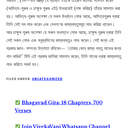
সরলার্থ : (৭ম—৯ম মন্ত্ৰ) যে ব্যক্তি ইঁহাকে এইরূপ জানিয়া সামগান করেন
(আদিত্য-পুরুষ ও চাক্ষুষ পুরুষ এই) উভয়কেই (লক্ষ করিয়া) তাঁহার সামগান করা
হয়। আদিত্য-পুরুষ অপেক্ষা যে সকল উর্ধ্বতন লোক আছে, আদিত্যপুরুষ দ্বারা
তিনি সেই সব লাভ করেন এবং দেবগণের কাম্যবস্তুসমূহ লাভ করিয়া থাকেন।
আর চাক্ষুষ পুরুষ অপেক্ষা যে সকল অধস্তন লোক আছে, চাক্ষুষ পুরুষ দ্বারা তিনি
সেই সকল লোক এবং মনুষ্যদিগের কাম্যবস্তুও লাভ করেন। সেই জন্য এই
প্রকার জ্ঞান- সম্পন্ন উদ্‌গাতা বলিবেন— ‘তোমার কোন্ কাম্য বস্তু লাভের জন্য
গান করিব?’ যিনি এই প্রকার জানিয়া সামগান করেন, তিনি গানের দ্বারা কাম্যবস্তু
লাভ করিতে সমর্থ হন।
FILED UNDER:
UNCATEGORIZED
Bhagavad Gita: 18 Chapters, 700
Verses
Join VivekaVani Whatsapp Channel