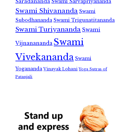
Saradananda
Swami Sarvapriyananda
Swami Shivananda
Swami
Subodhananda
Swami Trigunatitananda
Swami Turiyananda
Swami
Swami
Vijnanananda
Vivekananda
Swami
Yogananda
Vinayak Lohani
Yoga Sutras of
Patanjali