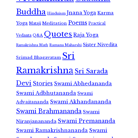
Buddha
Jnana Yoga
Karma
Hinduism
Poems
Yoga
Meditation
Mataji
Practical
Quotes
Raja Yoga
Vedanta
Q&A
Sister Nivedita
Ramana Maharshi
Ramakrishna Math
Sri
Srimad Bhagavatam
Ramakrishna
Sri Sarada
Devi
Stories
Swami Abhedananda
Swami Adbhutananda
Swami
Swami Akhandananda
Advaitananda
Swami Brahmananda
Swami
Swami Premananda
Niranjanananda
Swami Ramakrishnananda
Swami