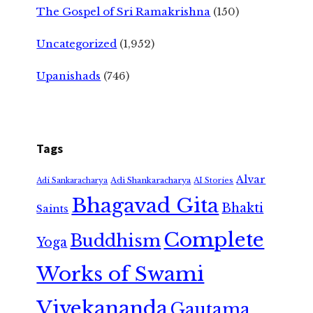
The Gospel of Sri Ramakrishna
(150)
Uncategorized
(1,952)
Upanishads
(746)
Tags
Alvar
Adi Shankaracharya
Adi Sankaracharya
AI Stories
Bhagavad Gita
Bhakti
Saints
Complete
Buddhism
Yoga
Works of Swami
Vivekananda
Gautama