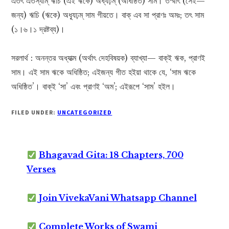
এতৎ এতস্যাম্ ঋচি (এই ঋকে) অধ্যঢ়ম্ (অধিষ্ঠিত) সাম। তস্মাৎ (সেই—
জন্য) ঋচি (ঋকে) অধ্যূঢ়ম্ সাম গীয়তে। বাক্ এব সা প্রাণঃ অমঃ; তৎ সাম
(১।৬।১ দ্রষ্টব্য)।
সরলার্থ : অনন্তর অধ্যাত্ম (অর্থাৎ দেহবিষয়ক) ব্যাখ্যা— বাক্ই ঋক, প্রাণই
সাম। এই সাম ঋকে অধিষ্ঠিত; এইজন্য গীত হইয়া থাকে যে, ‘সাম ঋকে
অধিষ্ঠিত’। বাক্‌‍ই ‘সা’ এবং প্রাণই ‘অম’; এইরূপে ‘সাম’ হইল।
FILED UNDER:
UNCATEGORIZED
Bhagavad Gita: 18 Chapters, 700
Verses
Join VivekaVani Whatsapp Channel
Complete Works of Swami