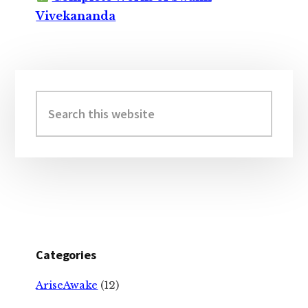
Vivekananda
Primary
Sidebar
Search
this
website
Categories
AriseAwake
(12)