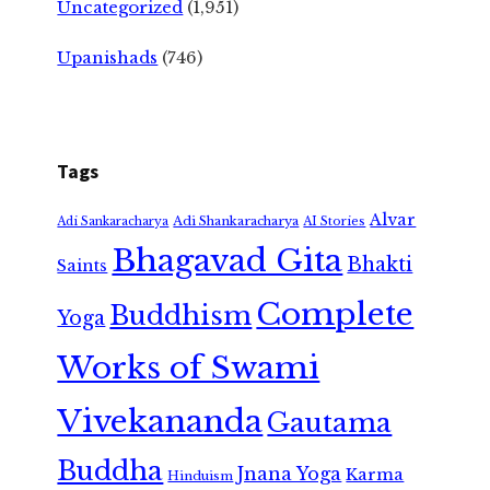
Uncategorized
(1,951)
Upanishads
(746)
Tags
Alvar
Adi Shankaracharya
Adi Sankaracharya
AI Stories
Bhagavad Gita
Bhakti
Saints
Complete
Buddhism
Yoga
Works of Swami
Vivekananda
Gautama
Buddha
Jnana Yoga
Karma
Hinduism