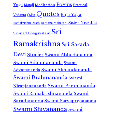
Poems
Yoga
Meditation
Mataji
Practical
Quotes
Raja Yoga
Vedanta
Q&A
Sister Nivedita
Ramana Maharshi
Ramakrishna Math
Sri
Srimad Bhagavatam
Ramakrishna
Sri Sarada
Devi
Stories
Swami Abhedananda
Swami Adbhutananda
Swami
Swami Akhandananda
Advaitananda
Swami Brahmananda
Swami
Swami Premananda
Niranjanananda
Swami Ramakrishnananda
Swami
Saradananda
Swami Sarvapriyananda
Swami Shivananda
Swami