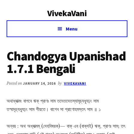
Additional
Skip
Skip
VivekaVani
to
to
menu
main
primary
Voice
content
sidebar
Menu
of
Vivekananda
Chandogya Upanishad
1.7.1 Bengali
Posted on
JANUARY 14, 2016
by
VIVEKAVANI
অথাধ্যাত্মং বাগবে ঋক্ প্রাণঃ সাম তদেতদেতস্যামৃচ্যধ্যূঢ়ং সাম
তস্মাদৃচ্যধ্যূঢ়ং সাম গীয়তে। বাগেব সা প্রাণোহমস্তৎ সাম ॥ ১
অন্বয় : অথ অধ্যাত্মম্ (দেহবিষয়ক)— বাক্ এব (বাক্যই) ঋক্, প্রাণঃ সাম; তৎ