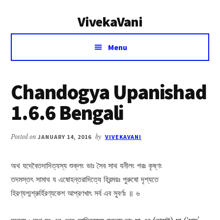
Additional
Skip
Skip
VivekaVani
to
to
menu
main
primary
Voice
content
sidebar
Menu
of
Vivekananda
Chandogya Upanishad
1.6.6 Bengali
Posted on
JANUARY 14, 2016
by
VIVEKAVANI
অথ যদেবৈতদাদিত্যস্য শুক্লং ভাঃ সৈব সাথ যনীলং পরঃ কৃষ্ণং
তদমস্তৎ সামাথ য এষোহন্তরাদিত্যে হিরন্ময়ঃ পুরুষো দৃশ্যতে
হিরণ্যশ্মশ্রুর্হিরণ্যকেশ আপ্রণখাৎ সর্ব এব সুবর্ণঃ ॥ ৬