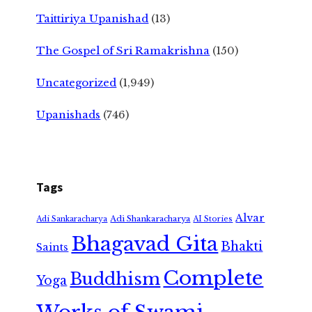
Taittiriya Upanishad
(13)
The Gospel of Sri Ramakrishna
(150)
Uncategorized
(1,949)
Upanishads
(746)
Tags
Alvar
Adi Shankaracharya
Adi Sankaracharya
AI Stories
Bhagavad Gita
Bhakti
Saints
Complete
Buddhism
Yoga