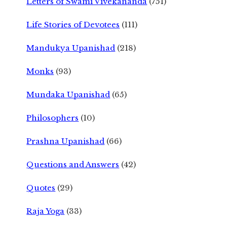
Letters of Swami Vivekananda
(751)
Life Stories of Devotees
(111)
Mandukya Upanishad
(218)
Monks
(93)
Mundaka Upanishad
(65)
Philosophers
(10)
Prashna Upanishad
(66)
Questions and Answers
(42)
Quotes
(29)
Raja Yoga
(33)