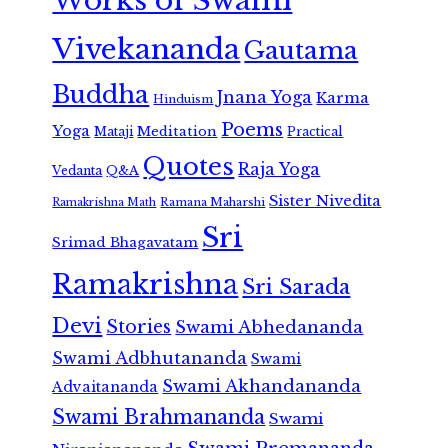
Works of Swami
Vivekananda
Gautama
Buddha
Jnana Yoga
Karma
Hinduism
Poems
Yoga
Meditation
Mataji
Practical
Quotes
Raja Yoga
Vedanta
Q&A
Sister Nivedita
Ramana Maharshi
Ramakrishna Math
Sri
Srimad Bhagavatam
Ramakrishna
Sri Sarada
Devi
Stories
Swami Abhedananda
Swami Adbhutananda
Swami
Swami Akhandananda
Advaitananda
Swami Brahmananda
Swami