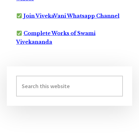
Join VivekaVani Whatsapp Channel
Complete Works of Swami
Vivekananda
Primary
Sidebar
Search
this
website