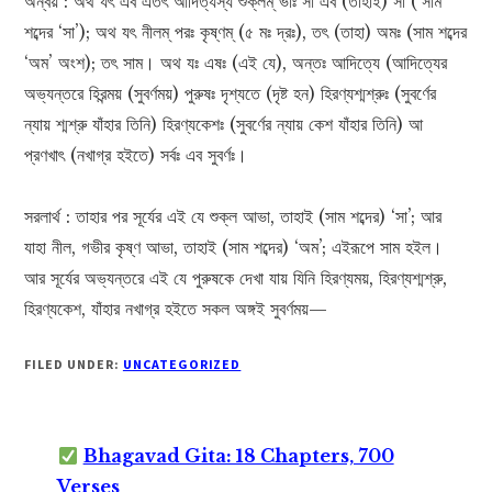
অন্বয় : অথ যৎ এব এতৎ আদিত্যস্য শুক্লম্ ভাঃ সা এব (তাহাই) সা (‘সাম’
শব্দের ‘সা’); অথ যৎ নীলম্ পরঃ কৃষ্ণম্ (৫ মঃ দ্রঃ), তৎ (তাহা) অমঃ (সাম শব্দের
‘অম’ অংশ); তৎ সাম। অথ যঃ এষঃ (এই যে), অন্তঃ আদিত্যে (আদিত্যের
অভ্যন্তরে হিরন্ময় (সুবর্ণময়) পুরুষঃ দৃশ্যতে (দৃষ্ট হন) হিরণ্যশ্মশ্রুঃ (সুবর্ণের
ন্যায় শ্মশ্রু যাঁহার তিনি) হিরণ্যকেশঃ (সুবর্ণের ন্যায় কেশ যাঁহার তিনি) আ
প্রণখাৎ (নখাগ্র হইতে) সর্বঃ এব সুবর্ণঃ।
সরলার্থ : তাহার পর সূর্যের এই যে শুক্ল আভা, তাহাই (সাম শব্দের) ‘সা’; আর
যাহা নীল, গভীর কৃষ্ণ আভা, তাহাই (সাম শব্দের) ‘অম’; এইরূপে সাম হইল।
আর সূর্যের অভ্যন্তরে এই যে পুরুষকে দেখা যায় যিনি হিরণ্যময়, হিরণ্যশ্মশ্রু,
হিরণ্যকেশ, যাঁহার নখাগ্র হইতে সকল অঙ্গই সুবর্ণময়—
FILED UNDER:
UNCATEGORIZED
Bhagavad Gita: 18 Chapters, 700
Verses