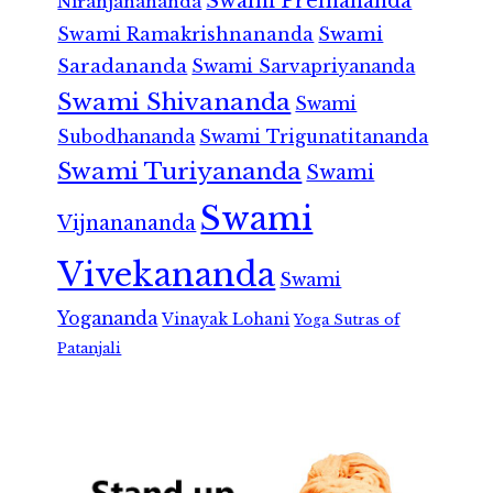
Swami Premananda
Niranjanananda
Swami Ramakrishnananda
Swami
Saradananda
Swami Sarvapriyananda
Swami Shivananda
Swami
Subodhananda
Swami Trigunatitananda
Swami Turiyananda
Swami
Swami
Vijnanananda
Vivekananda
Swami
Yogananda
Vinayak Lohani
Yoga Sutras of
Patanjali