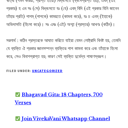
ঋত্বা (গমন করিয়া, প্রাপ্ত হইয়া) বিধ্বংসতে (ধ্বংসপ্রাপ্ত হয়), এবম্ (এই
প্রকার) হ এব সঃ (সে) বিধ্বংসতে যঃ (যে) এবম্ বিদি (এই প্রকার যিনি জানেন
তাঁহার প্রতি) পাপম্‌ (পাপকে) কাময়তে (কামনা করে), যঃ চ এনম্ (ইহাকে)
অভিদাসতি (হিংসা করে)। সঃ এষঃ (এই) অশ্মা (প্রস্তর) আখণঃ (কঠিন)।
সরলার্থ : কঠিন প্রস্তরকে আঘাত করিতে যাইয়া যেমন লোষ্ট্রাদি বিনষ্ট হয়, তেমনি
যে ব্যক্তি ঐ প্রকার জ্ঞানসম্পন্ন ব্যক্তির পাপ কামনা করে এবং তাঁহাকে হিংসা
করে, সেও বিনাশপ্রাপ্ত হয়; কারণ সেই ব্যক্তি দুর্ভেদ্য পাষাণস্বরূপ।
FILED UNDER:
UNCATEGORIZED
Bhagavad Gita: 18 Chapters, 700
Verses
Join VivekaVani Whatsapp Channel