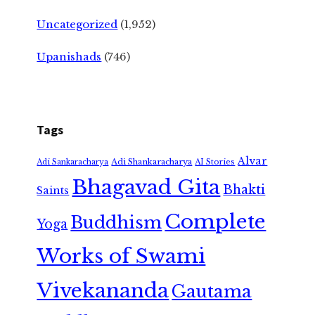
Uncategorized
(1,952)
Upanishads
(746)
Tags
Alvar
Adi Shankaracharya
Adi Sankaracharya
AI Stories
Bhagavad Gita
Bhakti
Saints
Complete
Buddhism
Yoga
Works of Swami
Vivekananda
Gautama