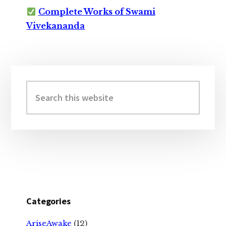
Complete Works of Swami
Vivekananda
Primary
Sidebar
Search
this
website
Categories
AriseAwake
(12)