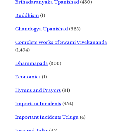
Brihadaranyaka Upanishad
(430)
Buddhism
(1)
Chandogya Upanishad
(625)
Complete Works of Swami Vivekananda
(1,494)
Dhammapada
(306)
Economics
(1)
Hymns and Prayers
(31)
Important Incidents
(554)
Important Incidents Telugu
(4)
Inspired Talks
(45)