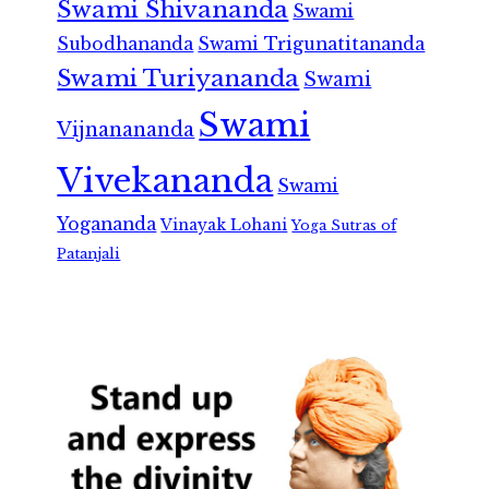
Swami Shivananda
Swami
Subodhananda
Swami Trigunatitananda
Swami Turiyananda
Swami
Swami
Vijnanananda
Vivekananda
Swami
Yogananda
Vinayak Lohani
Yoga Sutras of
Patanjali