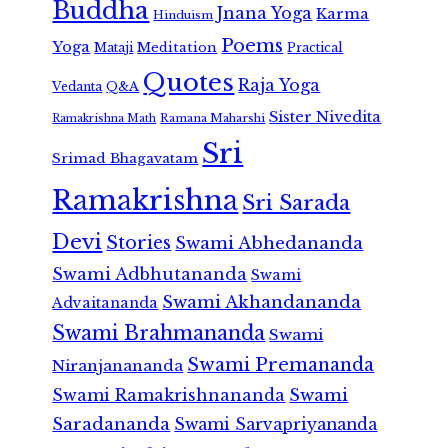
Buddha
Jnana Yoga
Karma
Hinduism
Poems
Yoga
Meditation
Mataji
Practical
Quotes
Raja Yoga
Vedanta
Q&A
Sister Nivedita
Ramana Maharshi
Ramakrishna Math
Sri
Srimad Bhagavatam
Ramakrishna
Sri Sarada
Devi
Stories
Swami Abhedananda
Swami Adbhutananda
Swami
Swami Akhandananda
Advaitananda
Swami Brahmananda
Swami
Swami Premananda
Niranjanananda
Swami Ramakrishnananda
Swami
Saradananda
Swami Sarvapriyananda