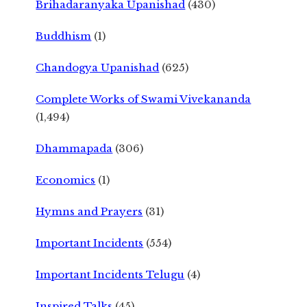
Brihadaranyaka Upanishad
(430)
Buddhism
(1)
Chandogya Upanishad
(625)
Complete Works of Swami Vivekananda
(1,494)
Dhammapada
(306)
Economics
(1)
Hymns and Prayers
(31)
Important Incidents
(554)
Important Incidents Telugu
(4)
Inspired Talks
(45)