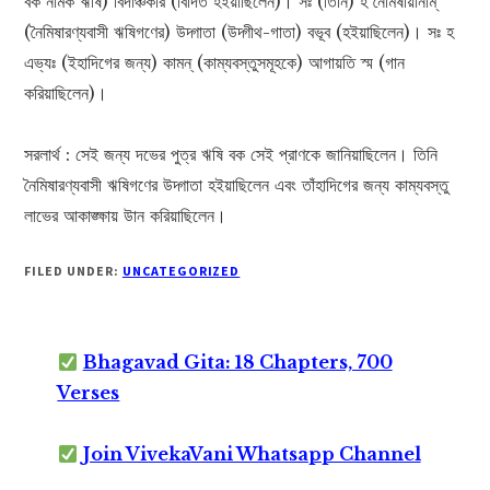
বক নামক ঋষি) বিদাঞ্চকার (বিদিত হইয়াছিলেন)। সঃ (তিনি) হ নৈমিষীয়ানাম্‌
(নৈমিষারণ্যবাসী ঋষিগণের) উদ্গাতা (উদ্গীথ-গাতা) বভূব (হইয়াছিলেন)। সঃ হ
এভ্যঃ (ইহাদিগের জন্য) কামন্ (কাম্যবস্তুসমূহকে) আগায়তি স্ম (গান
করিয়াছিলেন)।
সরলার্থ : সেই জন্য দভের পুত্র ঋষি বক সেই প্রাণকে জানিয়াছিলেন। তিনি
নৈমিষারণ্যবাসী ঋষিগণের উদ্গাতা হইয়াছিলেন এবং তাঁহাদিগের জন্য কাম্যবস্তু
লাভের আকাঙ্ক্ষায় উান করিয়াছিলেন।
FILED UNDER:
UNCATEGORIZED
Bhagavad Gita: 18 Chapters, 700
Verses
Join VivekaVani Whatsapp Channel