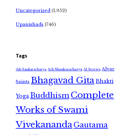
Uncategorized
(1,952)
Upanishads
(746)
Tags
Alvar
Adi Shankaracharya
Adi Sankaracharya
AI Stories
Bhagavad Gita
Bhakti
Saints
Complete
Buddhism
Yoga
Works of Swami
Vivekananda
Gautama