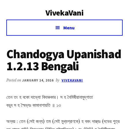
Additional
Skip
Skip
VivekaVani
to
to
menu
main
primary
Voice
content
sidebar
Menu
of
Vivekananda
Chandogya Upanishad
1.2.13 Bengali
Posted on
JANUARY 14, 2016
by
VIVEKAVANI
তেন তং হ বকো দাভ্যো বিদাঞ্চকার। স হ নৈমিষীয়ানামুদ্‌গাতা
বভুব স হ স্মৈভ্যঃ কামানাগায়তি ॥ ১৩
অন্বয় : তেন (সেই জন্য) তম (সেই মুখ্যপ্রাণকে) হ বকং দাল্ভ্যঃ (দভের পুত্র