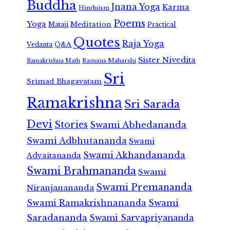
Buddha
Jnana Yoga
Karma
Hinduism
Poems
Yoga
Meditation
Mataji
Practical
Quotes
Raja Yoga
Vedanta
Q&A
Sister Nivedita
Ramana Maharshi
Ramakrishna Math
Sri
Srimad Bhagavatam
Ramakrishna
Sri Sarada
Devi
Stories
Swami Abhedananda
Swami Adbhutananda
Swami
Swami Akhandananda
Advaitananda
Swami Brahmananda
Swami
Swami Premananda
Niranjanananda
Swami Ramakrishnananda
Swami
Saradananda
Swami Sarvapriyananda