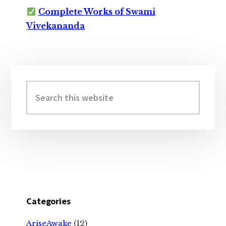
Complete Works of Swami
Vivekananda
Primary
Sidebar
Search
this
website
Categories
AriseAwake
(12)