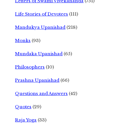
Letters of Swami Vivekananda
(751)
Life Stories of Devotees
(111)
Mandukya Upanishad
(218)
Monks
(93)
Mundaka Upanishad
(65)
Philosophers
(10)
Prashna Upanishad
(66)
Questions and Answers
(42)
Quotes
(29)
Raja Yoga
(33)