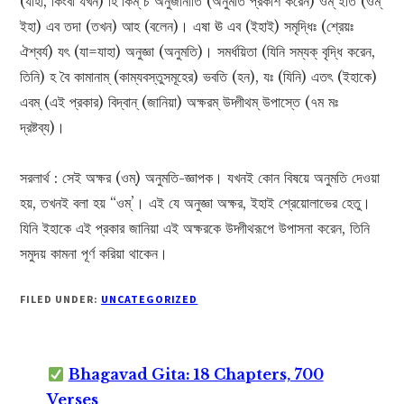
(যাহা, কিংবা যখন) হি কিম্ চ অনুজানাতি (অনুমতি প্রকাশ করেন) ওম্ ইতি (ওম্
ইহা) এব তদা (তখন) আহ (বলেন)। এষা ঊ এব (ইহাই) সমৃদ্ধিঃ (শ্রেয়ঃ
ঐশ্বর্য) যৎ (যা=যাহা) অনুজ্ঞা (অনুমতি)। সমর্ধয়িতা (যিনি সম্যক্ বৃদ্ধি করেন,
তিনি) হ বৈ কামানাম্ (কাম্যবস্তুসমূহের) ভবতি (হন), যঃ (যিনি) এতৎ (ইহাকে)
এবম্ (এই প্রকার) বিদ্বান্ (জানিয়া) অক্ষরম্ উদ্গীথম্ উপাস্তে (৭ম মঃ
দ্রষ্টব্য)।
সরলার্থ : সেই অক্ষর (ওম্) অনুমতি-জ্ঞাপক। যখনই কোন বিষয়ে অনুমতি দেওয়া
হয়, তখনই বলা হয় “ওম্’। এই যে অনুজ্ঞা অক্ষর, ইহাই শ্রেয়োলাভের হেতু।
যিনি ইহাকে এই প্রকার জানিয়া এই অক্ষরকে উদ্গীথরূপে উপাসনা করেন, তিনি
সমুদয় কামনা পূর্ণ করিয়া থাকেন।
FILED UNDER:
UNCATEGORIZED
Bhagavad Gita: 18 Chapters, 700
Verses