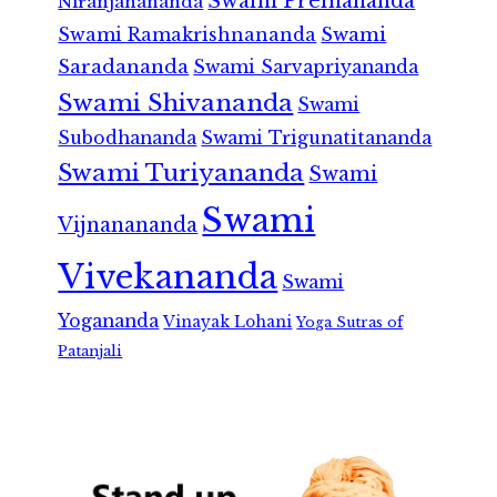
Swami Premananda
Niranjanananda
Swami Ramakrishnananda
Swami
Saradananda
Swami Sarvapriyananda
Swami Shivananda
Swami
Subodhananda
Swami Trigunatitananda
Swami Turiyananda
Swami
Swami
Vijnanananda
Vivekananda
Swami
Yogananda
Vinayak Lohani
Yoga Sutras of
Patanjali