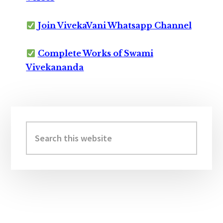
Join VivekaVani Whatsapp Channel
Complete Works of Swami
Vivekananda
Primary
Sidebar
Search
this
website