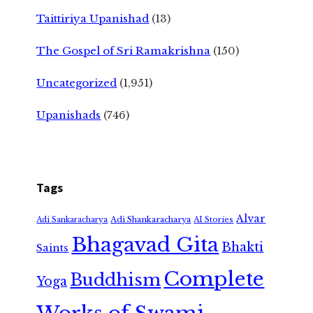
Taittiriya Upanishad
(13)
The Gospel of Sri Ramakrishna
(150)
Uncategorized
(1,951)
Upanishads
(746)
Tags
Alvar
Adi Shankaracharya
Adi Sankaracharya
AI Stories
Bhagavad Gita
Bhakti
Saints
Complete
Buddhism
Yoga