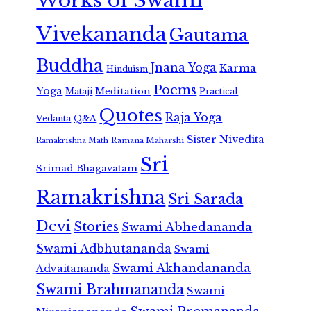
Works of Swami
Vivekananda
Gautama
Buddha
Jnana Yoga
Karma
Hinduism
Poems
Yoga
Meditation
Mataji
Practical
Quotes
Raja Yoga
Vedanta
Q&A
Sister Nivedita
Ramana Maharshi
Ramakrishna Math
Sri
Srimad Bhagavatam
Ramakrishna
Sri Sarada
Devi
Stories
Swami Abhedananda
Swami Adbhutananda
Swami
Swami Akhandananda
Advaitananda
Swami Brahmananda
Swami