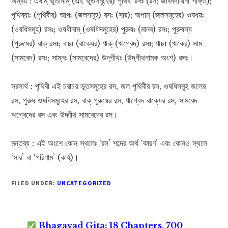
অন্বয় : এষাম্ ভূতানাম্ (এই ভূতসমূহের) পৃথিবী রসঃ (রস; জীবনদায়িনী শক্তি);
পৃথিব্যাঃ (পৃথিবীর) আপঃ (জলসমূহ) রসঃ (সার); অপাম্ (জলসমূহের) ওষধয়ঃ
(ওষধিসমূহ) রসঃ; ওষধীনাম্ (ওষধিসমূহের) পুরুষঃ (মানব) রসঃ; পুরুষস্য
(পুরুষের) বাক্ রসঃ; বাচঃ (বাক্যের) ঋক্ (ঋগ্বেদ) রসঃ; ঋচঃ (ঋকের) সাম
(সামবেদ) রসঃ; সাম্নঃ (সামবেদের) উদ্‌গীথঃ (উদ্‌গীথনামক অংশ) রসঃ।
সরলার্থ : পৃথিবী এই চরাচর ভূতসমূহের রস, জল পৃথিবীর রস, ওষধিসমূহ জলের
রস, পুরুষ ওষধিসমূহের রস, বাক্ পুরুষের রস, ঋগ্বেদ বাক্যের রস, সামবেদ
ঋগ্বেদের রস এবং উদ্গীথ সামবেদের রস।
মন্তব্য : এই অংশে কোন স্থলেঃ ‘রস’ শব্দের অর্থ ‘কারণ’ এবং কোনও স্থলে
‘সার’ বা ‘পরিণাম’ (কাৰ্য)।
FILED UNDER:
UNCATEGORIZED
Bhagavad Gita: 18 Chapters, 700