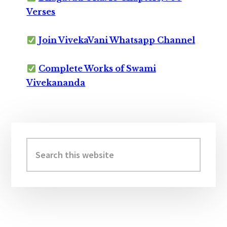
Verses
Join VivekaVani Whatsapp Channel
Complete Works of Swami
Vivekananda
Primary
Sidebar
Search
this
website