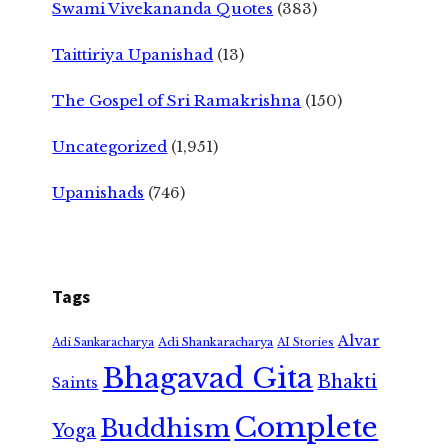
Swami Vivekananda Quotes
(383)
Taittiriya Upanishad
(13)
The Gospel of Sri Ramakrishna
(150)
Uncategorized
(1,951)
Upanishads
(746)
Tags
Alvar
Adi Shankaracharya
Adi Sankaracharya
AI Stories
Bhagavad Gita
Bhakti
Saints
Complete
Buddhism
Yoga