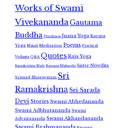
Works of Swami
Vivekananda
Gautama
Buddha
Jnana Yoga
Karma
Hinduism
Poems
Yoga
Meditation
Mataji
Practical
Quotes
Raja Yoga
Vedanta
Q&A
Sister Nivedita
Ramana Maharshi
Ramakrishna Math
Sri
Srimad Bhagavatam
Ramakrishna
Sri Sarada
Devi
Stories
Swami Abhedananda
Swami Adbhutananda
Swami
Swami Akhandananda
Advaitananda
Swami Brahmananda
Swami