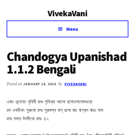
Additional
Skip
Skip
VivekaVani
to
to
menu
main
primary
Voice
content
sidebar
Menu
of
Vivekananda
Chandogya Upanishad
1.1.2 Bengali
Posted on
JANUARY 14, 2016
by
VIVEKAVANI
এষাং ভূতানাং পৃথিবী রসঃ পৃথিব্যা আপো রসোহপামোষধয়ো
রস ওষধীনাং পুরুষো রসঃ পুরুষস্য বাগ্ রসো বাচ ঋগ্রস ঋচঃ সাম
রসঃ সাম্ন উদ্গীথো রসঃ ॥২