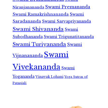
Swami Premananda
Niranjanananda
Swami Ramakrishnananda
Swami
Saradananda
Swami Sarvapriyananda
Swami Shivananda
Swami
Subodhananda
Swami Trigunatitananda
Swami Turiyananda
Swami
Swami
Vijnanananda
Vivekananda
Swami
Yogananda
Vinayak Lohani
Yoga Sutras of
Patanjali