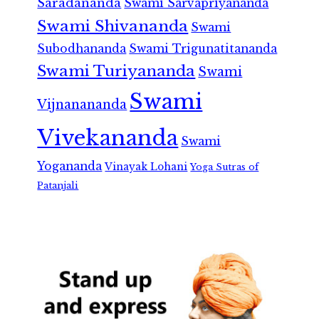
Saradananda
Swami Sarvapriyananda
Swami Shivananda
Swami
Subodhananda
Swami Trigunatitananda
Swami Turiyananda
Swami
Swami
Vijnanananda
Vivekananda
Swami
Yogananda
Vinayak Lohani
Yoga Sutras of
Patanjali