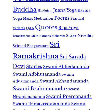
Buddha
Jnana Yoga
Karma
Hinduism
Poems
Yoga
Meditation
Mataji
Practical
Quotes
Raja Yoga
Vedanta
Q&A
Sister Nivedita
Ramana Maharshi
Ramakrishna Math
Sri
Srimad Bhagavatam
Ramakrishna
Sri Sarada
Devi
Stories
Swami Abhedananda
Swami Adbhutananda
Swami
Swami Akhandananda
Advaitananda
Swami Brahmananda
Swami
Swami Premananda
Niranjanananda
Swami Ramakrishnananda
Swami