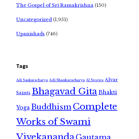
The Gospel of Sri Ramakrishna
(150)
Uncategorized
(1,951)
Upanishads
(746)
Tags
Alvar
Adi Shankaracharya
Adi Sankaracharya
AI Stories
Bhagavad Gita
Bhakti
Saints
Complete
Buddhism
Yoga
Works of Swami
Vivekananda
Gautama