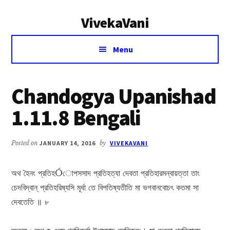
Additional
Skip
Skip
VivekaVani
to
to
menu
main
primary
Voice
content
sidebar
Menu
of
Vivekananda
Chandogya Upanishad
1.11.8 Bengali
Posted on
JANUARY 14, 2016
by
VIVEKAVANI
অথ হৈনং প্রতিহÓোপসসাদ প্রতিহত্যা দেবতা প্রতিহারমন্বায়ত্তা তাং
চেদবিদ্বান্ প্রতিহরিষ্যসি মূর্ধা তে বিপতিষ্যতীতি মা ভগবানবোচৎ কতমা সা
দেবতেতি ॥ ৮