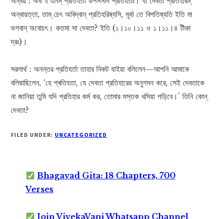
অন্বয় : অথ হ এনম্ প্রতিহর্তা উপসসাদ প্রতিহতঃ। যা দেবতা প্রতিহারম্
অন্বায়ত্তা, তাম্ চেৎ অবিদ্বান্ প্রতিহরিষ্যসি, মূর্ধা তে বিপতিষ্যতি ইতি মা
ভগবান্ অবোচৎ। কতমা সা দেবতা? ইতি (১।১০।১১ ও ১।১১।৪ টীকা
দ্রঃ)।
সরলার্থ : অনন্তর প্রতিহর্তা তাহার নিকট যাইয়া বলিলেন—আপনি আমাকে
বলিয়াছিলেন, ‘হে প্ৰতিহতা, যে দেবতা প্রতিহারের অনুগমন করে, সেই দেবতাকে
না জানিয়া তুমি যদি প্রতিহার কর্ম কর, তোমার মস্তক খসিয়া পড়িবে।’ তিনি কোন্
দেবতা?
FILED UNDER:
UNCATEGORIZED
Bhagavad Gita: 18 Chapters, 700
Verses
Join VivekaVani Whatsapp Channel