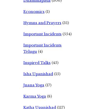
Dhammapada
(306)
Economics
(1)
Hymns and Prayers
(31)
Important Incidents
(554)
Important Incidents
Telugu
(4)
Inspired Talks
(45)
Isha Upanishad
(15)
Jnana Yoga
(17)
Karma Yoga
(8)
Katha Upanishad
(117)