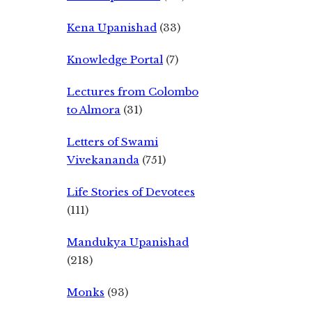
Kena Upanishad
(33)
Knowledge Portal
(7)
Lectures from Colombo
to Almora
(31)
Letters of Swami
Vivekananda
(751)
Life Stories of Devotees
(111)
Mandukya Upanishad
(218)
Monks
(93)