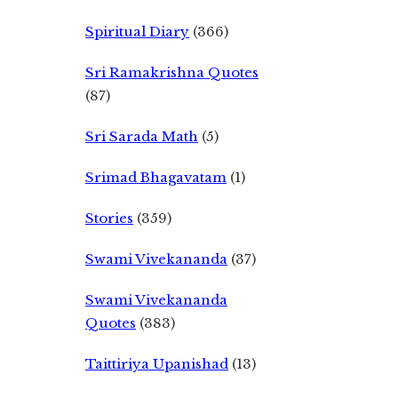
Spiritual Diary
(366)
Sri Ramakrishna Quotes
(87)
Sri Sarada Math
(5)
Srimad Bhagavatam
(1)
Stories
(359)
Swami Vivekananda
(37)
Swami Vivekananda
Quotes
(383)
Taittiriya Upanishad
(13)