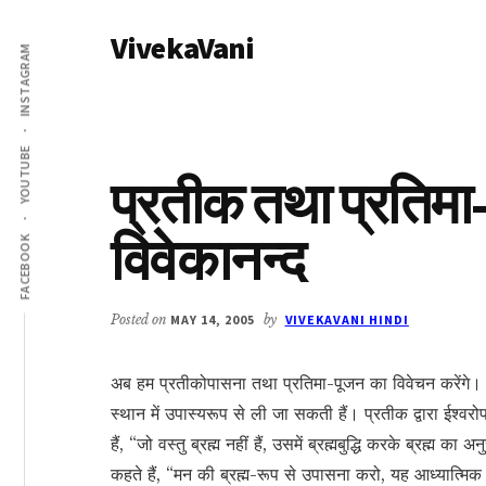
Additional
Skip
Skip
VivekaVani
to
to
menu
INSTAGRAM
main
primary
Voice
content
sidebar
of
Vivekananda
YOUTUBE
प्रतीक तथा प्रतिमा-
विवेकानन्द
FACEBOOK
Posted on
MAY 14, 2005
by
VIVEKAVANI HINDI
अब हम प्रतीकोपासना तथा प्रतिमा-पूजन का विवेचन करेंगे। प्रती
स्थान में उपास्यरूप से ली जा सकती हैं। प्रतीक द्वारा ईश्वरो
हैं, “जो वस्तु ब्रह्म नहीं हैं, उसमें ब्रह्मबुद्धि करके ब्रह्म 
कहते हैं, “मन की ब्रह्म-रूप से उपासना करो, यह आध्यात्म