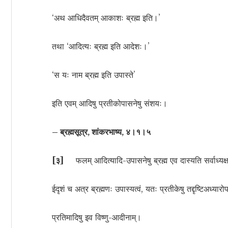
‘अथ आधिदैवतम् आकाशः ब्रह्म इति।’
तथा ‘आदित्यः ब्रह्म इति आदेशः।’
‘स यः नाम ब्रह्म इति उपास्ते’
इति एवम् आदिषु प्रतीकोपासनेषु संशयः।
– ब्रह्मसूत्र, शांकरभाष्य, ४।१।५
[
३
]
फलम् आदित्यादि-उपासनेषु ब्रह्म एव दास्यति सर्वाध्यक्ष
ईदृशं च अत्र ब्रह्मणः उपास्यत्वं, यतः प्रतीकेषु तद्दृष्टिअध्यारो
प्रतिमादिषु इव विष्णु-आदीनाम्।