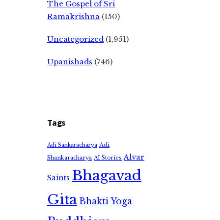
The Gospel of Sri
Ramakrishna
(150)
Uncategorized
(1,951)
Upanishads
(746)
Tags
Adi
Adi Sankaracharya
Alvar
Shankaracharya
AI Stories
Bhagavad
Saints
Gita
Bhakti Yoga