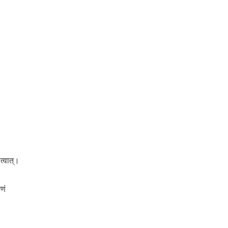
त्वात्।
पणं