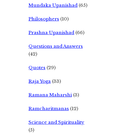
Mundaka Upanishad
(65)
Philosophers
(10)
Prashna Upanishad
(66)
Questions and Answers
(42)
Quotes
(29)
Raja Yoga
(33)
Ramana Maharshi
(3)
Ramcharitmanas
(12)
Science and Spirituality
(5)