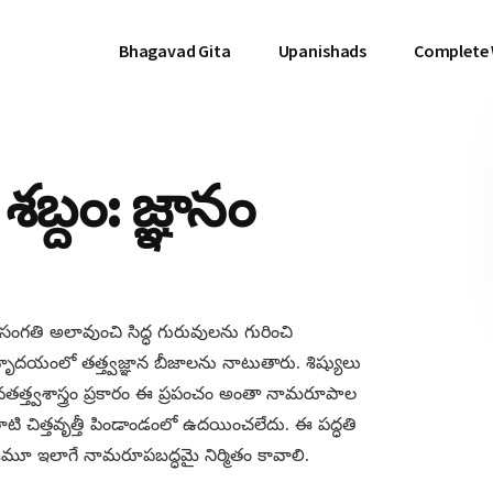
Bhagavad Gita
Upanishads
Complete
బ్దం: జ్ఞానం
గతి అలావుంచి సిద్ధ గురువులను గురించి
్యహృదయంలో తత్త్వజ్ఞాన బీజాలను నాటుతారు. శిష్యులు
వతత్త్వశాస్త్రం ప్రకారం ఈ ప్రపంచం అంతా నామరూపాల
ి చిత్తవృత్తీ పిండాండంలో ఉదయించలేదు. ఈ పద్ధతి
ండమూ ఇలాగే నామరూపబద్ధమై నిర్మితం కావాలి.