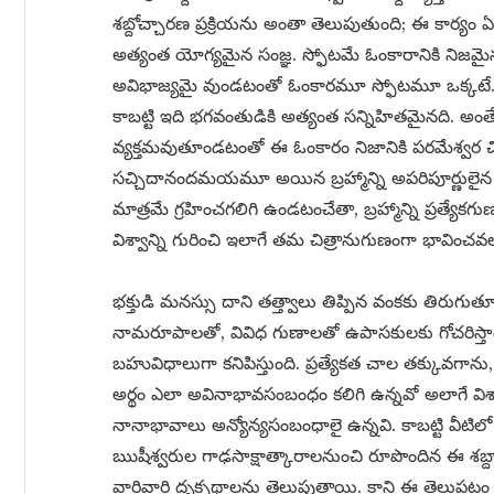
శబ్దోచ్చారణ ప్రక్రియను అంతా తెలుపుతుంది; ఈ కార్యం ఏ ఇ
అత్యంత యోగ్యమైన సంజ్ఞ. స్ఫోటమే ఓంకారానికి నిజమైన 
అవిభాజ్యమై వుండటంతో ఓంకారమూ స్ఫోటమూ ఒక్కటే. అ
కాబట్టి ఇది భగవంతుడికి అత్యంత సన్నిహితమైనది. అంత
వ్యక్తమవుతూండటంతో ఈ ఓంకారం నిజానికి పరమేశ్వర 
సచ్చిదానందమయమూ అయిన బ్రహ్మాన్ని అపరిపూర్ణులైన
మాత్రమే గ్రహించగలిగి ఉండటంచేతా, బ్రహ్మాన్ని ప్రత్యేకగ
విశ్వాన్ని గురించి ఇలాగే తమ చిత్రానుగుణంగా భావించవ
భక్తుడి మనస్సు దాని తత్త్వాలు తిప్పిన వంకకు తిరుగ
నామరూపాలతో, వివిధ గుణాలతో ఉపాసకులకు గోచరిస్తాడ
బహువిధాలుగా కనిపిస్తుంది. ప్రత్యేకత చాల తక్కువగాన
అర్థం ఎలా అవినాభావసంబంధం కలిగి ఉన్నవో అలాగే విశ్వాన్ని 
నానాభావాలు అన్యోన్యసంబంధాలై ఉన్నవి. కాబట్టి వీటిలో ఒ
ఋషీశ్వరుల గాఢసాక్షాత్కారాలనుంచి రూపొందిన ఈ శబ్దాలు 
వారివారి దృక్పథాలను తెలుపుతాయి. కాని ఈ తెలుపటం అ