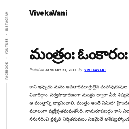
Additional
Skip
Skip
VivekaVani
to
to
menu
INSTAGRAM
main
primary
Voice
content
sidebar
of
Vivekananda
YOUTUBE
మంత్రం: ఓంకారం: శ
FACEBOOK
Posted on
JANUARY 21, 2012
by
VIVEKAVANI
కాని ఇప్పుడు మనం అవతారమూర్తులైన మహాపురుషుల సం
విచారిద్దాం. సర్వసాధారణంగా మంత్రం ద్వారా వీరు శిష
ఆ మంత్రాన్ని ధ్యానించాలి. మంత్రం అంటె ఏమిటి? హైంద
మూలంగా వ్యక్తీకృతమవుతోంది. నామరూపబద్ధం కాని ఎలాట
ననుసరించి ప్రకృతి నిర్మితమవటం నిజమైతే అశేషబ్రహ్మా