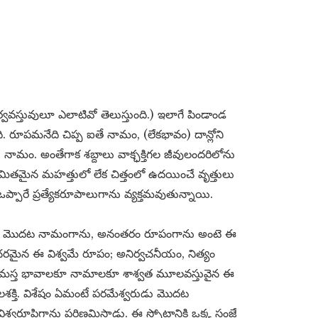
వవస్తువులూ ఎలాటివో తెలుస్తుంది.) ఇలాగే పిండాండ
ది. రూపమనేది చిప్ప ఐతే నామం, (లేకభావం) దాన్లోని
నామం. అంతేగాక శబ్దాలు వాక్ఛక్తిగల జీవులందరిలోను
ిమితమైన మహత్తులో లేక చిత్తంలో ఉదయించే వృత్తులు
్పారే ప్రత్యేకరూపాలుగాను వ్యక్తమవుతున్నాయి.
త్త్వం మొదట నామంగాను, అనంతరం రూపంగాను అంటె ఈ
యగోచరమైన ఈ విశ్వమే రూపం; అనిర్వచనీయం, నిత్యం
 సమస్త భావాలకూ నామాలకూ శాశ్వత మూలవస్తువైన ఈ
క్తి. విశేషం ఏమంటే పరమేశ్వరుడు మొదట
్వరూపిగాను పరిణమిస్తాడు. ఈ స్ఫోటానికి ఒక్క సంజ్ఞే