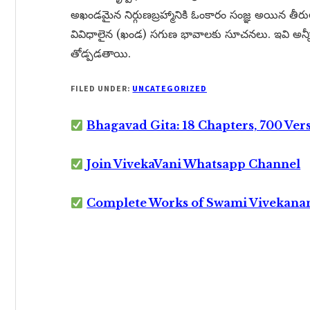
అఖండమైన నిర్గుణబ్రహ్మానికి ఓంకారం సంజ్ఞ అయిన తీరు
వివిధాలైన (ఖండ) సగుణ భావాలకు సూచనలు. ఇవి అన్నీ ధ
తోడ్పడతాయి.
FILED UNDER:
UNCATEGORIZED
Bhagavad Gita: 18 Chapters, 700 Ver
Join VivekaVani Whatsapp Channel
Complete Works of Swami Vivekana