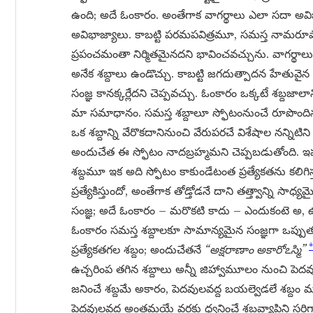
ఉంది; అదే ఓంకారం. అంతేగాక వాగర్థాలు ఎలా సదా అ
అవిభాజ్యాలు. కాబట్టి పరమపవిత్రమూ, సమస్త నామర
ప్రపంచమంతా నిర్మితమైనదని భావించవచ్చును. వాగర్థాల
అనేక శబ్దాలు ఉండొచ్చు. కాబట్టి జగదుత్పాదన హేతువైన 
సంజ్ఞ కానక్కర్లేదని చెప్పవచ్చు. ఓంకారం ఒక్కటే శబ్దజా
మా సమాధానం. సమస్త శబ్దాలూ స్ఫోటంనుంచే రూపొందినవైన
ఒక శబ్దాన్ని వేరొకదానినుంచి వేరుపరచే విశేషాల నన్నిట
అందుచేత ఈ స్ఫోటం నాదబ్రహ్మమని చెప్పబడుతోంది. ఇప్పుడు
శబ్దమూ ఇక అది స్ఫోటం కాకుండేటంత ప్రత్యేకతను కలిగిస
ప్రత్యేకిస్తుందో, అంతేగాక తోడ్తోడనే దాని తత్త్వాన్ని సా
సంజ్ఞ; అదే ఓంకారం – మరొకటి కాదు – ఎందుకంటె అ, ఉ, 
ఓంకారం సమస్త శబ్దాలకూ సామాన్యమైన సంజ్ఞగా ఒప్పుతు
*
ప్రత్యేకతగల శబ్దం; అందుచేతనే
“అక్షరాణాం అకారోఽస్మి”
ఉచ్చరింప తగిన శబ్దాలు అన్నీ జిహ్వామూలం నుంచి పెద
జనించే శబ్దమే అకారం, పెదవులవద్ద బయల్వెడలే శబ్ద
పెదవులవద్ద అంతమయే వరకు ధ్వనించే శబ్దవ్యాప్తిని సరిగా