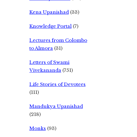
Kena Upanishad
(33)
Knowledge Portal
(7)
Lectures from Colombo
to Almora
(31)
Letters of Swami
Vivekananda
(751)
Life Stories of Devotees
(111)
Mandukya Upanishad
(218)
Monks
(93)