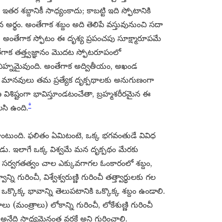
తర శబ్దానికీ సాధ్యంకాదు; కాబట్టి ఇది స్ఫోటానికి
అర్థం. అంతేగాక శబ్దం అది తెలిపే వస్తువునుంచి సదా
ంతేగాక స్ఫోటం ఈ దృశ్య ప్రపంచపు సూక్ష్మారూపమే
ేగాక తత్త్వజ్ఞానం మొదట స్ఫోటరూపంలో
చిహ్నమైవుంది. అంతేగాక అద్వితీయం, అఖండ
 మానవులు తమ ప్రత్యేక దృక్పథాలకు అనుగుణంగా
ుణ విశిష్టంగా భావిస్తూండటంచేతా, బ్రహ్మశరీరమైన ఈ
*
లసి ఉంది.
ుతూంటుంది. ఫలితం ఏమిటంటె, ఒక్క భగవంతుడే వివిధ
ు. ఇలాగే ఒక్క విశ్వమే మన దృక్పథం మేరకు
ు, సర్వగతత్వం చాల ఎక్కువగాగల ఓంకారంలో శబ్దం,
గురించీ, విశ్వేశ్వరుణ్ణి గురించీ తత్త్వార్థులకు గల
క్కొక్క భావాన్ని తెలుపటానికి ఒక్కొక్క శబ్దం ఉండాలి.
(మంత్రాలు) లోకాన్ని గురించీ, లోకేశుణ్ణి గురించీ
నేది సాధ్యమైనంత వరకే అని గుర్తించాలి.