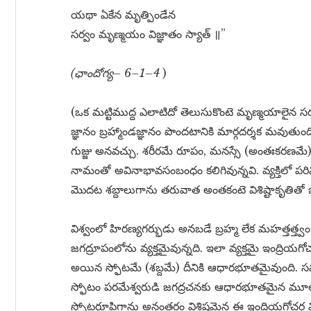
యథా ఏకేన మృత్పిండేన
సర్వం మృణ్మయం విజ్ఞాతం స్యాత్ ॥”
(ఛాందోగ్య– 6–1–4
)
(ఒక మట్టిముద్ద ఎలాటిదో తెలుసుకొంటె మృణ్మయాలైన సర్
జ్ఞానం బ్రహ్మాండజ్ఞానం పొందటానికి మార్గదర్శక మవుతుం
గుజ్జు అనవచ్చు. శరీరమే రూపం, మనస్సే (అంతఃకరణమే) 
నామంతో అవినాభావసంబంధం కలిగివున్నవి. వ్యక్తిలో పర
మొదట శబ్దాలుగాను తరువాత అంతకంటె విశిష్టాకృతితో ఒప
విశ్వంలో హిరణ్యగర్భుడు అనబడే బ్రహ్మ లేక మహత్త
జగద్రూపంలోను వ్యక్తమైవున్నది. ఇలా వ్యక్తమై ఇంద్రి
అయిన స్ఫోటమే (శబ్దమే) దీనికి ఆధారభూతమైవుంది.
స్ఫోటం పరమేశ్వరుడి జగద్రచనకు ఆధారభూతమైన మూలశ
స్ఫోటరూపిగాను అనంతరం విశిష్టమైన ఈ ఇంద్రియగోచర విశ