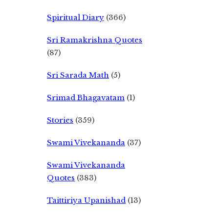
Spiritual Diary
(366)
Sri Ramakrishna Quotes
(87)
Sri Sarada Math
(5)
Srimad Bhagavatam
(1)
Stories
(359)
Swami Vivekananda
(37)
Swami Vivekananda
Quotes
(383)
Taittiriya Upanishad
(13)