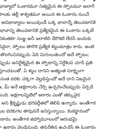
విభాజ్యాలో ఓంకారమూ నిత్యమైన ఈ స్ఫోటమూ అలాగే
ూపాలకు తల్లీ శాశ్వతమూ అయిన ఈ ఓంకారం నుంచే
ు అవిభాజ్యాలు అయివుండీ ఒక్క భావాన్నే తెలుపటానికి
భావాన్ని తెలుపటానికి ప్రత్యేకమైన ఈ ఓంకారం ఒక్కటే
లానికంతకూ సంజ్ఞ అనీ ఇలాటిది వేరొకటి లేదనీ ఇందుకు
ా, స్ఫోటం తానొక ప్రత్యేక శబ్దంమాత్రం కాదు. అంటె
ిని తొలగించినప్పుడు ఏది మిగులుతుందో అదే స్ఫోటం;
 అనిర్దేశ్యమైన ఈ స్ఫోటాన్ని నిర్దేశింప చూసే ప్రతి
్తూండటంతో, ఏ శబ్దం దానిని అత్యంత సూక్ష్మంగా
ధ్యమైనంత వరకు చక్కగా వెల్లడిస్తుందో అదే దాని నిజమైన
మ్ అనే అక్షరాలను చేర్చి ఉచ్చరించేటప్పుడు ఏర్పడే
ంది. అక్షరాలన్నిటిలో అకారం ఎంతో తక్కువైన
అని శ్రీకృష్ణుడు భగవద్గీతలో తెలిపి ఉన్నాడు. అంతేగాక
వుల వరకుగల తావుననే జనిస్తున్నాయి. కంఠస్థానంలో
ం మకారం; అంతేగాక జిహ్వామూలంలో ఆరంభమై
 ఉకారం వెల్లడిస్తుంది. తగురీతిన ఉచ్చరిస్తే ఈ ఓంకారం