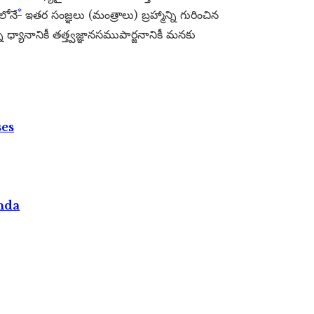
*
లోనే
ఇతర సంజ్ఞలు (మంత్రాలు) బ్రహ్మాన్ని గురించిన
్యానానికీ తత్త్వజ్ఞానసముపార్జనానికీ మనకు
ses
nda