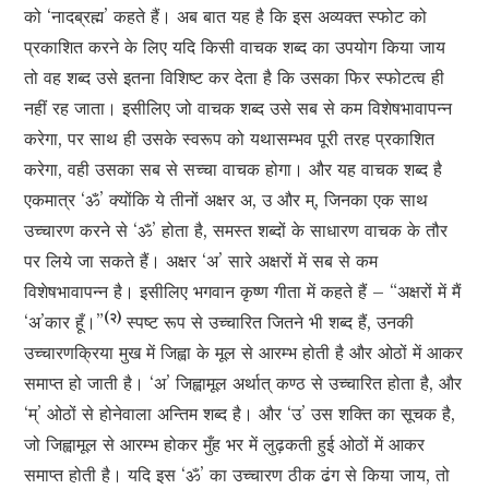
को ‘नादब्रह्म’ कहते हैं। अब बात यह है कि इस अव्यक्त स्फोट को
प्रकाशित करने के लिए यदि किसी वाचक शब्द का उपयोग किया जाय
तो वह शब्द उसे इतना विशिष्ट कर देता है कि उसका फिर स्फोटत्व ही
नहीं रह जाता। इसीलिए जो वाचक शब्द उसे सब से कम विशेषभावापन्न
करेगा, पर साथ ही उसके स्वरूप को यथासम्भव पूरी तरह प्रकाशित
करेगा, वही उसका सब से सच्चा वाचक होगा। और यह वाचक शब्द है
एकमात्र ‘ॐ’ क्योंकि ये तीनों अक्षर अ, उ और म्, जिनका एक साथ
उच्चारण करने से ‘ॐ’ होता है, समस्त शब्दों के साधारण वाचक के तौर
पर लिये जा सकते हैं। अक्षर ‘अ’ सारे अक्षरों में सब से कम
विशेषभावापन्न है। इसीलिए भगवान कृष्ण गीता में कहते हैं – “अक्षरों में मैं
(२)
‘अ’कार हूँ।”
स्पष्ट रूप से उच्चारित जितने भी शब्द हैं, उनकी
उच्चारणक्रिया मुख में जिह्वा के मूल से आरम्भ होती है और ओठों में आकर
समाप्त हो जाती है। ‘अ’ जिह्वामूल अर्थात् कण्ठ से उच्चारित होता है, और
‘म्’ ओठों से होनेवाला अन्तिम शब्द है। और ‘उ’ उस शक्ति का सूचक है,
जो जिह्वामूल से आरम्भ होकर मुँह भर में लुढ़कती हुई ओठों में आकर
समाप्त होती है। यदि इस ‘ॐ’ का उच्चारण ठीक ढंग से किया जाय, तो