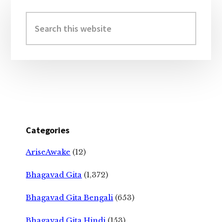
Primary
Sidebar
Search
this
website
Categories
AriseAwake
(12)
Bhagavad Gita
(1,372)
Bhagavad Gita Bengali
(653)
Bhagavad Gita Hindi
(153)