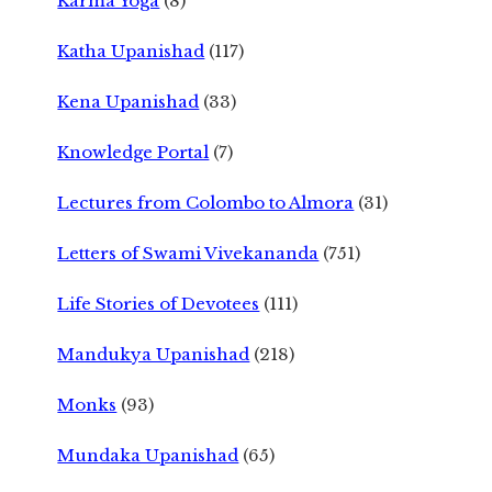
Karma Yoga
(8)
Katha Upanishad
(117)
Kena Upanishad
(33)
Knowledge Portal
(7)
Lectures from Colombo to Almora
(31)
Letters of Swami Vivekananda
(751)
Life Stories of Devotees
(111)
Mandukya Upanishad
(218)
Monks
(93)
Mundaka Upanishad
(65)