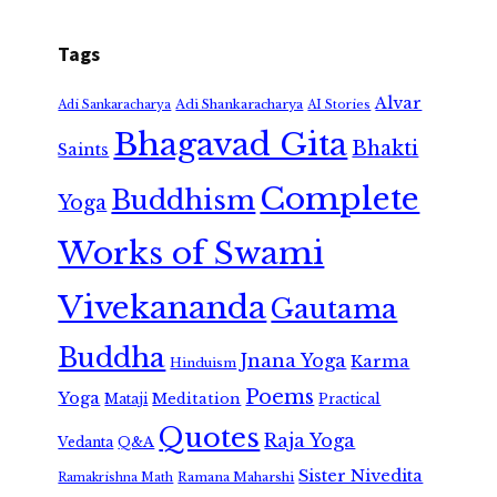
Tags
Alvar
Adi Shankaracharya
Adi Sankaracharya
AI Stories
Bhagavad Gita
Bhakti
Saints
Complete
Buddhism
Yoga
Works of Swami
Vivekananda
Gautama
Buddha
Jnana Yoga
Karma
Hinduism
Poems
Yoga
Meditation
Mataji
Practical
Quotes
Raja Yoga
Vedanta
Q&A
Sister Nivedita
Ramana Maharshi
Ramakrishna Math