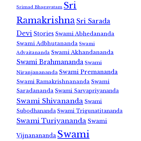
Sri
Srimad Bhagavatam
Ramakrishna
Sri Sarada
Devi
Stories
Swami Abhedananda
Swami Adbhutananda
Swami
Swami Akhandananda
Advaitananda
Swami Brahmananda
Swami
Swami Premananda
Niranjanananda
Swami Ramakrishnananda
Swami
Saradananda
Swami Sarvapriyananda
Swami Shivananda
Swami
Subodhananda
Swami Trigunatitananda
Swami Turiyananda
Swami
Swami
Vijnanananda