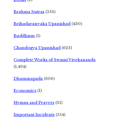
Brahma Sutras
(553)
Brihadaranyaka Upanishad
(430)
Buddhism
(1)
Chandogya Upanishad
(625)
Complete Works of Swami Vivekananda
(1,494)
Dhammapada
(306)
Economics
(1)
Hymns and Prayers
(31)
Important Incidents
(554)