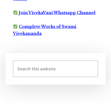
Join VivekaVani Whatsapp Channel
Complete Works of Swami
Vivekananda
Primary
Sidebar
Search
this
website