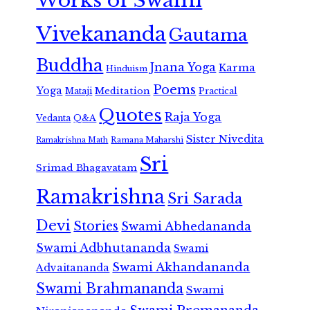
Works of Swami
Vivekananda
Gautama
Buddha
Jnana Yoga
Karma
Hinduism
Poems
Yoga
Meditation
Mataji
Practical
Quotes
Raja Yoga
Vedanta
Q&A
Sister Nivedita
Ramana Maharshi
Ramakrishna Math
Sri
Srimad Bhagavatam
Ramakrishna
Sri Sarada
Devi
Stories
Swami Abhedananda
Swami Adbhutananda
Swami
Swami Akhandananda
Advaitananda
Swami Brahmananda
Swami