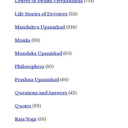
Letters of Swami Vivekananda
(751)
Life Stories of Devotees
(111)
Mandukya Upanishad
(218)
Monks
(93)
Mundaka Upanishad
(65)
Philosophers
(10)
Prashna Upanishad
(66)
Questions and Answers
(42)
Quotes
(29)
Raja Yoga
(33)