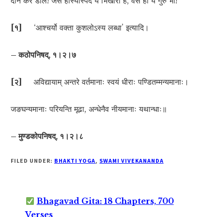
दान कर डाले! जैसे हास्यास्पद ये भिखारी हैं, वैसे ही ये गुरु भी!
[
१
]
‘आश्चर्यो वक्ता कुशलोऽस्य लब्धा’ इत्यादि।
– कठोपनिषद्, १।२।७
[
२
]
अविद्यायाम् अन्तरे वर्तमानाः स्वयं धीराः पण्डितम्मन्यमानाः।
जङघन्यमानाः परियन्ति मूढा, अन्धेनैव नीयमानाः यथान्धाः॥
– मुण्डकोपनिषद्, १।२।८
FILED UNDER:
BHAKTI YOGA
,
SWAMI VIVEKANANDA
Bhagavad Gita: 18 Chapters, 700
Verses