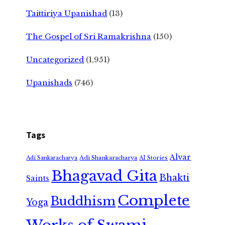
Taittiriya Upanishad
(13)
The Gospel of Sri Ramakrishna
(150)
Uncategorized
(1,951)
Upanishads
(746)
Tags
Alvar
Adi Shankaracharya
Adi Sankaracharya
AI Stories
Bhagavad Gita
Bhakti
Saints
Complete
Buddhism
Yoga