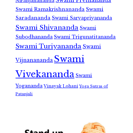
Swami Premananda
Niranjanananda
Swami Ramakrishnananda
Swami
Saradananda
Swami Sarvapriyananda
Swami Shivananda
Swami
Subodhananda
Swami Trigunatitananda
Swami Turiyananda
Swami
Swami
Vijnanananda
Vivekananda
Swami
Yogananda
Vinayak Lohani
Yoga Sutras of
Patanjali