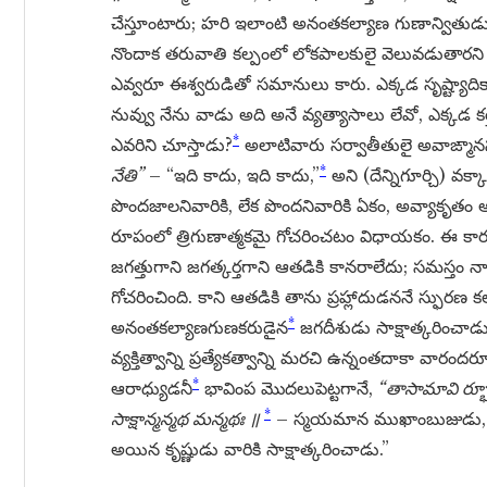
చేస్తూంటారు; హరి ఇలాంటి అనంతకల్యాణ గుణాన్వితుడు
నొందాక తరువాతి కల్పంలో లోకపాలకులై వెలువడుతారని సా
ఎవ్వరూ ఈశ్వరుడితో సమానులు కారు. ఎక్కడ సృష్ట్యాదికాల
నువ్వు నేను వాడు అది అనే వ్యత్యాసాలు లేవో, ఎక్కడ క
*
ఎవరిని చూస్తాడు?
అలాటివారు సర్వాతీతులై అవాఙ్మా
*
నేతి”
– “ఇది కాదు, ఇది కాదు,”
అని (దేన్నిగూర్చి) వక్క
పొందజాలనివారికి, లేక పొందనివారికి ఏకం, అవ్యాకృతం 
రూపంలో త్రిగుణాత్మకమై గోచరించటం విధాయకం. ఈ కా
జగత్తుగాని జగత్కర్తగాని ఆతడికి కానరాలేదు; సమస్
గోచరించింది. కాని ఆతడికి తాను ప్రహ్లాదుడననే స్ఫురణ 
*
అనంతకల్యాణగుణకరుడైన
జగదీశుడు సాక్షాత్కరించా
వ్యక్తిత్వాన్ని ప్రత్యేకత్వాన్ని మరచి ఉన్నంతదాకా వారందరూ 
*
ఆరాధ్యుడనీ
భావింప మొదలుపెట్టగానే,
“తాసామావి ర్భూ
*
సాక్షాన్మన్మథ మన్మథః ॥
– స్మయమాన ముఖాంబుజుడు, పీ
అయిన కృష్ణుడు వారికి సాక్షాత్కరించాడు.”