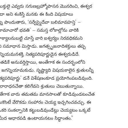
తులై ఎవ్వరు సగుణబ్రహ్మోపాసన మొనరించి, ఈశ్వర
ేదా అని శంకిస్తే మనకు ఈ కింది విషయాలు
్ని పొందుతారు, ‘సర్వేస్మైదేవా బలిమావహన్తి’ –
 కామాచారో భవతి’ – సమస్త లోకాల్లోను వారికి
క్యాలనుబట్టి చూస్తే వారి ఐశ్వర్యం నిరవధికమని
ని సమాధాన మిస్తాడు. జగత్సృజనాదిశక్తులు తప్ప
్నియమనశక్తి, నిత్యపరిపూర్ణుడైన ఈశ్వరుడిదే.
ఆతడికే అనువర్తిస్తాయి, అంతేగాక ఈ సందర్భంలోని
ొక్కడే జగన్నియామకుడు. సృష్ట్యాది విషయకాలైన శ్రుతులన్నీ
యపరిపూర్ణు’ డనే విశేషణంకూడ ప్రయోగింపబడివుంది.
వరారాధనచేతా కలిగేవని శ్రుతులు చెబుతున్నాయి.
. అంతేగాక వారు తమతమ మానసాలతో కూడివుండటంచేత
మనుకొంటే వేరొకడు సంహారం చెయ్య ఇచ్చగించవచ్చు. ఈ
రి సంకల్పానికి కట్టుబడివుండేట్లు చెయ్యటం ఒక్కటే
్పం మీద ఆధారపడి ఉంటాయనటం సిద్ధాంతం.”