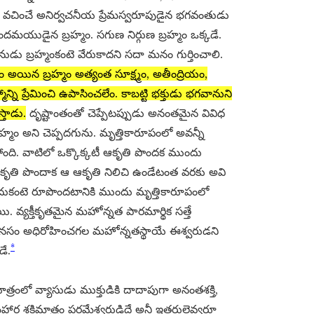
డు వచించే అనిర్వచనీయ ప్రేమస్వరూపుడైన భగవంతుడు
దమయుడైన బ్రహ్మం. సగుణ నిర్గుణ బ్రహ్మం ఒక్కడే.
ు బ్రహ్మంకంటె వేరుకాదని సదా మనం గుర్తించాలి.
 అయిన బ్రహ్మం అత్యంత సూక్ష్మం, అతీంద్రియం,
ి ప్రేమించి ఉపాసించలేం. కాబట్టి భక్తుడు భగవానుని
్తాడు.
దృష్టాంతంతో చెప్పేటప్పుడు అనంతమైన వివిధ
రహ్మం అని చెప్పదగును. మృత్తికారూపంలో అవన్నీ
్తోంది. వాటిలో ఒక్కొక్కటీ ఆకృతి పొందక ముందు
ని ఆకృతి పొందాక ఆ ఆకృతి నిలిచి ఉండేటంత వరకు అవి
ఎందుకంటె రూపొందటానికి ముందు మృత్తికారూపంలో
ి. వ్యక్తీకృతమైన మహోన్నత పారమార్థిక సత్తే
 మానసం అధిరోహించగల మహోన్నతస్థాయే ఈశ్వరుడని
*
డే.
త్రంలో వ్యాసుడు ముక్తుడికి దాదాపుగా అనంతశక్తి,
ంహార శక్తిమాత్రం పరమేశ్వరుడిదే అనీ ఇతరులెవ్వరూ