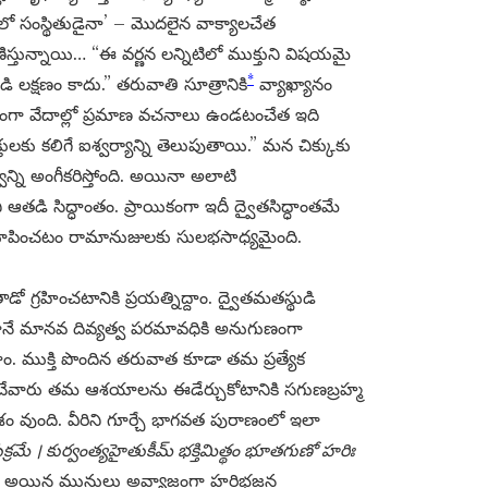
్మలో సంస్థితుడైనా’ – మొదలైన వాక్యాలచేత
్తున్నాయి… “ఈ వర్ణన లన్నిటిలో ముక్తుని విషయమై
*
ి లక్షణం కాదు.” తరువాతి సూత్రానికి
వ్యాఖ్యానం
్తంగా వేదాల్లో ప్రమాణ వచనాలు ఉండటంచేత ఇది
లకు కలిగే ఐశ్వర్యాన్ని తెలుపుతాయి.” మన చిక్కుకు
్ని అంగీకరిస్తోంది. అయినా అలాటి
తడి సిద్ధాంతం. ప్రాయికంగా ఇదీ ద్వైతసిద్ధాంతమే
 నిరూపించటం రామానుజులకు సులభసాధ్యమైంది.
 గ్రహించటానికి ప్రయత్నిద్దాం. ద్వైతమతస్థుడి
నే మానవ దివ్యత్వ పరమావధికి అనుగుణంగా
దాం. ముక్తి పొందిన తరువాత కూడా తమ ప్రత్యేక
ఆశించేవారు తమ ఆశయాలను ఈడేర్చుకోటానికి సగుణబ్రహ్మ
ం వుంది. వీరిని గూర్చే భాగవత పురాణంలో ఇలా
్రమే । కుర్వంత్యహైతుకీమ్ భక్తిమిత్థం భూతగుణో హరిః
ులూ అయిన మునులు అవ్యాజంగా హరిభజన