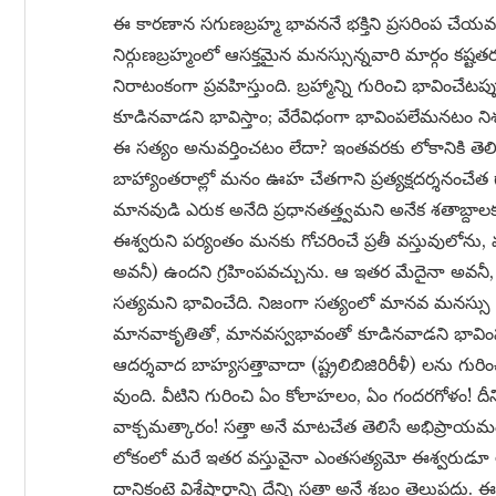
ఈ కారణాన సగుణబ్రహ్మ భావననే భక్తిని ప్రసరింప చేయవచ్చు
నిర్గుణబ్రహ్మంలో ఆసక్తమైన మనస్సున్నవారి మార్గం కష్
నిరాటంకంగా ప్రవహిస్తుంది. బ్రహ్మాన్ని గురించి భావి
కూడినవాడని భావిస్తాం; వేరేవిధంగా భావింపలేమనటం ని
ఈ సత్యం అనువర్తించటం లేదా? ఇంతవరకు లోకానికి తెలి
బాహ్యాంతరాల్లో మనం ఊహ చేతగాని ప్రత్యక్షదర్శనంచేత గా
మానవుడి ఎరుక అనేది ప్రధానతత్త్వమని అనేక శతాబ్ద
ఈశ్వరుని పర్యంతం మనకు గోచరించే ప్రతీ వస్తువులోన
అవనీ) ఉందని గ్రహింపవచ్చును. ఆ ఇతర మేదైనా అవన
సత్యమని భావించేది. నిజంగా సత్యంలో మానవ మనస్సు ఎ
మానవాకృతితో, మానవస్వభావంతో కూడినవాడని భావిం
ఆదర్శవాద బాహ్యసత్తావాదా (ష్ట్రలిబిజిరిరీళీ) లను గురిం
వుంది. వీటిని గురించి ఏం కోలాహలం, ఏం గందరగోళం! ద
వాక్చమత్కారం! సత్తా అనే మాటచేత తెలిసే అభిప్రాయ
లోకంలో మరే ఇతర వస్తువైనా ఎంతసత్యమో ఈశ్వరుడూ 
దానికంటె విశేషార్థాన్ని దేన్ని సత్తా అనే శబ్దం తెలుపదు. ఈ