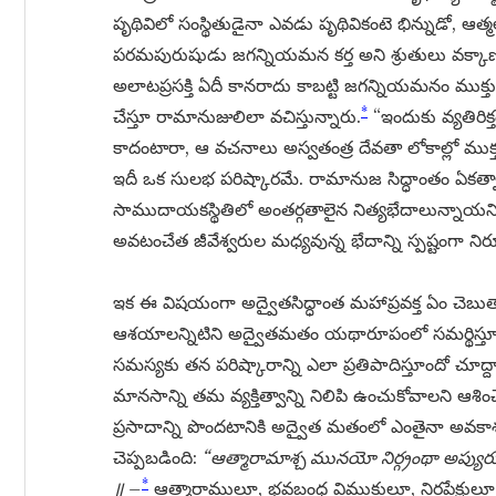
పృథివిలో సంస్థితుడైనా ఎవడు పృథివికంటె భిన్నుడో, ఆత
పరమపురుషుడు జగన్నియమన కర్త అని శ్రుతులు వక్కాణిస
అలాటప్రసక్తి ఏదీ కానరాదు కాబట్టి జగన్నియమనం ముక్తుడ
*
చేస్తూ రామానుజులిలా వచిస్తున్నారు.
“ఇందుకు వ్యతిరిక
కాదంటారా, ఆ వచనాలు అస్వతంత్ర దేవతా లోకాల్లో ముక్తు
ఇదీ ఒక సులభ పరిష్కారమే. రామానుజ సిద్ధాంతం ఏకత్వాన
సాముదాయకస్థితిలో అంతర్గతాలైన నిత్యభేదాలున్నాయని ఆ
అవటంచేత జీవేశ్వరుల మధ్యవున్న భేదాన్ని స్పష్టంగా
ఇక ఈ విషయంగా అద్వైతసిద్ధాంత మహాప్రవక్త ఏం చెబుతాడో
ఆశయాలన్నిటిని అద్వైతమతం యథారూపంలో సమర్థిస్తూ
సమస్యకు తన పరిష్కారాన్ని ఎలా ప్రతిపాదిస్తూందో చూద్
మానసాన్ని తమ వ్యక్తిత్వాన్ని నిలిపి ఉంచుకోవాలని 
ప్రసాదాన్ని పొందటానికి అద్వైత మతంలో ఎంతైనా అవకాశ
చెప్పబడింది:
“ఆత్మారామాశ్చ మునయో నిర్గ్రంథా అప్యురుక
*
॥ –
ఆత్మారాములూ, భవబంధ విముక్తులూ, నిరపేక్ష