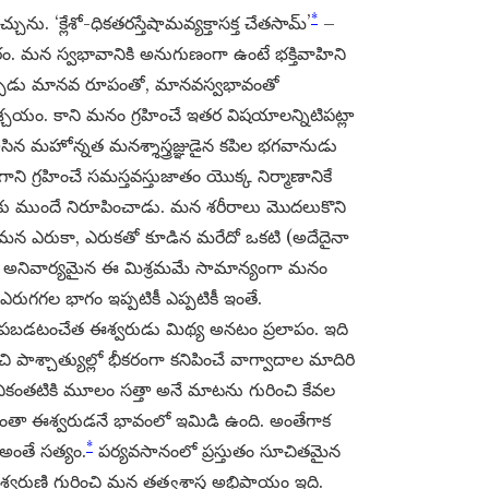
*
ను. ‘క్లేశో-ధికతరస్తేషామవ్యక్తాసక్త చేతసామ్’
–
టతరం. మన స్వభావానికి అనుగుణంగా ఉంటే భక్తివాహిని
ంచేటప్పుడు మానవ రూపంతో, మానవస్వభావంతో
శ్చయం. కాని మనం గ్రహించే ఇతర విషయాలన్నిటిపట్లా
సిన మహోన్నత మనశ్శాస్త్రజ్ఞుడైన కపిల భగవానుడు
ని గ్రహించే సమస్తవస్తుజాతం యొక్క నిర్మాణానికే
ాలకు ముందే నిరూపించాడు. మన శరీరాలు మొదలుకొని
ు, మన ఎరుకా, ఎరుకతో కూడిన మరేదో ఒకటి (అదేదైనా
ీ, అనివార్యమైన ఈ మిశ్రమమే సామాన్యంగా మనం
రుగగల భాగం ఇప్పటికీ ఎప్పటికీ ఇంతే.
పబడటంచేత ఈశ్వరుడు మిథ్య అనటం ప్రలాపం. ఇది
చి పాశ్చాత్యుల్లో భీకరంగా కనిపించే వాగ్వాదాల మాదిరి
ీనికంతటికి మూలం సత్తా అనే మాటను గురించి కేవల
మంతా ఈశ్వరుడనే భావంలో ఇమిడి ఉంది. అంతేగాక
*
అంతే సత్యం.
పర్యవసానంలో ప్రస్తుతం సూచితమైన
శ్వరుణ్ణి గురించి మన తత్త్వశాస్త్ర అభిప్రాయం ఇది.