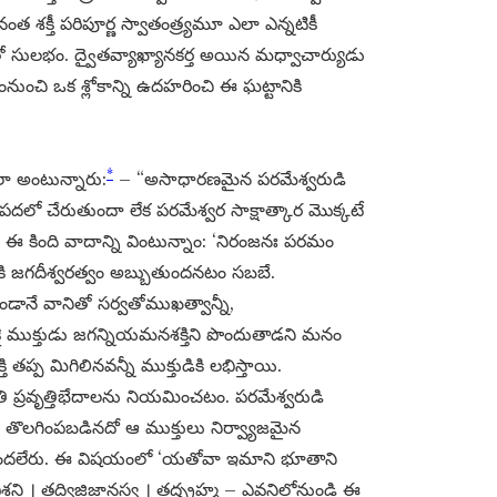
ంత శక్తీ పరిపూర్ణ స్వాతంత్ర్యమూ ఎలా ఎన్నటికీ
ో సులభం. ద్వైతవ్యాఖ్యానకర్త అయిన మధ్వాచార్యుడు
చి ఒక శ్లోకాన్ని ఉదహరించి ఈ ఘట్టానికి
*
లా అంటున్నారు:
– “అసాధారణమైన పరమేశ్వరుడి
సంపదలో చేరుతుందా లేక పరమేశ్వర సాక్షాత్కార మొక్కటే
 కింది వాదాన్ని వింటున్నాం: ‘నిరంజనః పరమం
ుడికి జగదీశ్వరత్వం అబ్బుతుందనటం సబబే.
డానే వానితో సర్వతోముఖత్వాన్నీ,
నికై ముక్తుడు జగన్నియమనశక్తిని పొందుతాడని మనం
ప్ప మిగిలినవన్నీ ముక్తుడికి లభిస్తాయి.
 ప్రవృత్తిభేదాలను నియమించటం. పరమేశ్వరుడి
 తొలగింపబడినదో ఆ ముక్తులు నిర్వ్యాజమైన
ి పొందలేరు. ఈ విషయంలో ‘యతోవా ఇమాని భూతాని
్తి । తద్విజిజ్ఞానస్వ । తద్బ్రహ్మ – ఎవనిలోనుండి ఈ