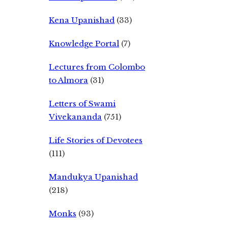
Kena Upanishad
(33)
Knowledge Portal
(7)
Lectures from Colombo
to Almora
(31)
Letters of Swami
Vivekananda
(751)
Life Stories of Devotees
(111)
Mandukya Upanishad
(218)
Monks
(93)