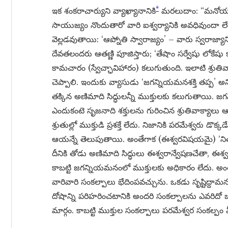
*
ఇక శంకరాచార్యుని వ్యాఖ్యానానికి
మరలుదాం: “మనోయుక్
సాయుజ్యం నొందుతారో వారి ఐశ్వర్యానికి అవధివుందా ల
వెల్లడవుతాయి: ‘ఆప్నోతి స్వారాజ్యం’ – వారు స్వరాజ్యాన
దేవతలందరు ఆతణ్ణి పూజిస్తారు; ‘తేషాం సర్వేషు లోకేషు
కామచారం (స్వేచ్ఛావిహారం) కలుగుతుంది. ఇలాటి శ్రుతివా
చెప్పాలి. ఇందుకు వ్యాసుడు ‘జగన్నియమనశక్తి తప్ప’ అ
తక్కిన అణిమాది సిద్ధులన్నీ ముక్తులకు కలుగుతాయి. జగన
ఎందుకంటె సృజనాది శక్తులను గురించిన శ్రుతివాక్యాలు 
శ్రుతుల్లో ముక్తుడి ప్రశక్తే లేదు. నిజానికి పరమేశ్వరు డ
ఆయన్నే తెలుపుతాయి. అంతేగాక (ఈశ్వరవిషయమై) ‘నిత్
దీనికి తోడు అణిమాది సిద్ధులు ఈశ్వరాన్వేషణచేతా, ఈశ్
కాబట్టి జగన్నియమనంలో ముక్తులకు అధికారం లేదు
వారివారి సంకల్పాలు భేదింపవచ్చును. ఒకడు సృష్టిద్దా
దోషాన్ని పరిహరించటానికి అందరి సంకల్పాలను ఎవరిదో ఒక
మార్గం. కాబట్టి ముక్తుల సంకల్పాలు పరమేశ్వర సంకల