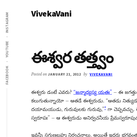
Additional
Skip
Skip
VivekaVani
to
to
menu
INSTAGRAM
main
primary
Voice
content
sidebar
of
Vivekananda
YOUTUBE
ఈశ్వర తత్త్వం
FACEBOOK
Posted on
JANUARY 21, 2012
by
VIVEKAVANI
ఈశ్వరు డంటే ఎవరు?
“జన్మాద్యస్య యతః”
– ఈ జగత్తుక
కలుగుతున్నాయో – ఆతడే ఈశ్వరుడు. “ఆతడు నిత్యుడు, శు
*
దయామయుడు, గురువులకు గురువు,”
గా చెప్పవచ్చు.
స్వరూపః” – ఆ ఈశ్వరుడు అనిర్వచనీయ ప్రేమస్వరూపు
ఇవన్నీ సగుణబ్రహ్మ నిర్వచనాలు. అయితే ఇద్దరు భగవంతు