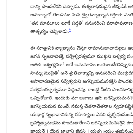
దాన్ని పొందలేరనీ చెప్పాడు. ఈశ్వరాధీనుడైన జీవుడికి అన
అసాధ్యాలో తెలుపటం మన ద్వైతవ్యాఖ్యాన కర్తలకు ఎంత
‘తన మామూలు టూకీ పద్ధతి’ ననుసరించి వరాహపురాణంనుం
*
తాత్పర్యం చెప్పేశాడు.
ఈ సూత్రానికి వ్యాఖ్యానం చేస్తూ రామానుజాచార్యులు ఇ
జగత్ సృజనాదిశక్తీ, సర్వేశ్వరత్వమూ ముక్తుని ఐశ్వర్య 
అతడి ఐశ్వర్యమా? అనే అనుమానం బయలుదేరినప్పుడు ఈ
సామ్య ముపైతి’ అనే శ్రుతివాక్యాన్ని అనుసరించి ముక్త
అసాధారణమైన సర్వేశ్వరుని జగన్నియమనశక్తిని పొందకుం
సత్యసంకల్పత్వమూ సిద్ధించవు. కాబట్టి వీటిని పొందటా
ఒప్పుకోవాలి. ఇందుకు మా జవాబు ఇది: జగన్నియమనశక్తి త
జగన్నియమన మంటే, సమస్త చేతనాచేతనాల స్వరూపస్థితి
యథార్థ స్వభావానికున్న రహస్యాలు ఎవరి దృక్పథంనుండి
బ్రహ్మాత్మానుభవం పొందుతారేగాని జగన్నియమనశక్తిన
జాయన్తే । యేన జాతాని జీవన్తి । యత్స్వయం త్యభిసంవిశన