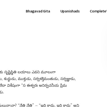
Bhagavad Gita
Upanishads
Complete
ు సృష్టిస్థితి లయాలు ఎవని మూలంగా
ద్ధుడు, ముక్తుడు, సర్వశక్తిమంతుడు, సర్వజ్ఞుడు,
 లేదా విశేషంగా “స ఈశ్వరః అనిర్వచనీయ ప్రేమ
డు.
లున్నారా? “నేతి నేతి” – “ఇది కాదు, ఇది కాదు” అని