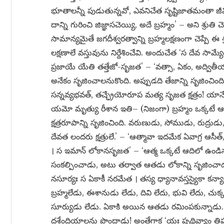
భూతాలన్నీ పుడుతున్నవో, ఎవనిచేత సృష్టిజాతమంతా జీవిస
దాన్ని గురించి జిజ్ఞాసచెయ్యి, అదే బ్రహ్మం’ – అని శ్ర
సామాన్యమైతే జగదీశ్వరత్వాన్ని బ్రహ్మలక్షణంగా చెప్పే
లక్షణాలే వస్తువును నిర్దేశించేవి. అందుచేత ‘స దేవ సా
ప్రజాయే యేతి తత్తేజో-సృజత’ – ‘వత్సా, ఏకం, అద్విత
అనేకం సృజించాలనుకొంది. అప్పుడది తేజాన్ని సృజించింది
సన్నవ్యభవత్, తచ్ఛ్రేయోరూప మత్య సృజత క్షత్రం! యాన్యేతా
యమో మృత్యు రీశాన ఇతి– (నిజంగా) బ్రహ్మం ఒక్కటే ఆ
క్షత్రరూపాన్ని సృజించింది. వరుణుడు, సోముడు, రుద్
దేవత లందరు క్షత్రులే.’ – ‘ఆత్మావా ఇదమేక ఏవాగ్ర ఆసీత
। స ఇమాన్ లోకానసృజత’ – ‘ఆత్మ ఒక్కటే ఆదిలో ఉండినద
సంకల్పించాడు, అటు తర్వాత ఆతడు లోకాన్ని సృజించాడ
నసూర్యః స ఏకాకీ నరమేత । తస్య ధ్యానావస్తస్యైకా కన్యా
బ్రహ్మలేడు, ఈశానుడు లేడు, దివి లేదు, భువి లేదు, చుక్క
సూర్యుడు లేడు. ఏకాకి అయిన ఆతడు రమింపకున్నాడు
దశేంద్రియాలను పొందాడు! అంతేగాక ‘యః పృథివ్యాం తిష్ఠన