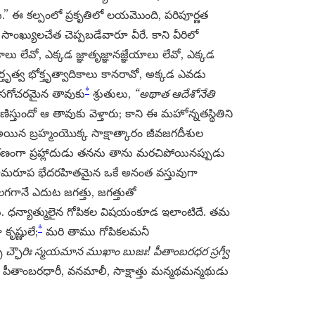
.” ఈ కల్పంలో ప్రకృతిలో లయమొంది, పరిపూర్ణత
ంఖ్యులచేత చెప్పబడేవారూ వీరే. కాని వీరిలో
ు లేవో, ఎక్కడ జ్ఞాతృజ్ఞానజ్ఞేయాలు లేవో, ఎక్కడ
ర్తృత్వ భోక్తృత్వాదికాలు కానరావో, అక్కడ ఎవడు
*
నసగోచరమైన తావుకు
శ్రుతులు,
“అథాత ఆదేశోనేతి
ాణిస్తుందో ఆ తావుకు వెళ్తారు; కాని ఈ మహోన్నతస్థితిని
అయిన బ్రహ్మంయొక్క సాక్షాత్కారం జీవజగదీశుల
రణంగా ప్రహ్లాదుడు తనను తాను మరచిపోయినప్పుడు
తం నామరూప భేదరహితమైన ఒకే అనంత వస్తువుగా
కలగగానే ఎదుట జగత్తు, జగత్తుతో
డు. ధన్యాత్ములైన గోపికల విషయంకూడ ఇలాంటిదే. తమ
*
కృష్ణులే;
మరి తాము గోపికలమనీ
 చ్ఛౌరిః స్మయమాన ముఖాం బుజః! పీతాంబరధర స్రగ్వీ
తాంబరధారీ, వనమాలీ, సాక్షాత్తు మన్మథమన్మథుడు