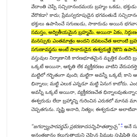
వేదాంతి చెప్పే సచ్చిదానందమయ బ్రహ్మం ఒకడు, భక్తు
వేరొకడా? కాదు; ప్రేమస్వరూపుడైన భగవంతుడే సచ్చిదానం
భక్తులు ఉపాసించే సగుణుడు, సాకారుడు అయిన భగవానుడ
సమస్తం, అద్వితీయమైన బ్రహ్మమే. అయినా ఏకం, నిర్గుణం
మనస్సుకు ఎంతమాత్రం అందని దవటంచేత అలాంటి బ్రహ్మాన్న
సగుణావస్థను అంటే సాకారుడైన ఈశ్వరుణ్ణి గైకొని ఉపాసిస
వస్తువుల నిర్మాణానికి కారణభూతమైన మృత్తిక వంటిది బ్
ఒక్కటే అయినా, ఆకృతి లేక వ్యక్తీకరణం వాటిని వేరుపరస
మట్టిలో గర్భితంగా వుంది; మట్టిగా అవన్నీ ఒక్కటే; కా
భిన్నాలు; మట్టి ఎలుక ఎన్నడూ మట్టి ఏనుగ కాబోదు. 
అవన్నీ ఒక్కటే అయినా, వ్యక్తీకరణచేత భిన్నాలవుతున్నాయ
ఈశ్వరుడు లేదా బ్రహ్మాన్ని గురించిన ఎరుకలో మానవ
చెప్పతగును. సృష్టి అనాది, నిత్యం; ఈశ్వరుడూ అలాటివా
*
“జగద్వ్యాపారవర్జమ్ ప్రకరణాదసన్నిహితత్వాచ్చ”
అనే సూ
అనంతజ్ఞానం కలుగుతాయని చెప్పిన పిమ్మట సృష్టిస్థితి స