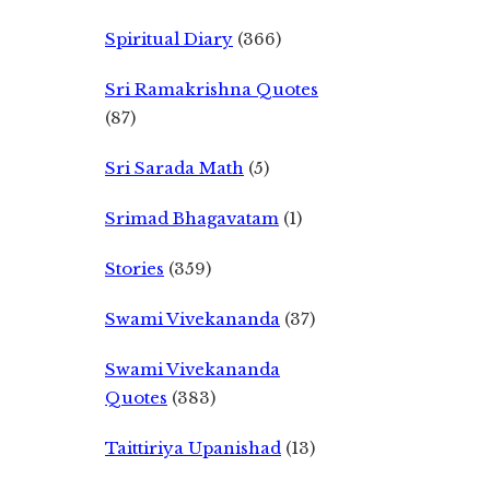
Spiritual Diary
(366)
Sri Ramakrishna Quotes
(87)
Sri Sarada Math
(5)
Srimad Bhagavatam
(1)
Stories
(359)
Swami Vivekananda
(37)
Swami Vivekananda
Quotes
(383)
Taittiriya Upanishad
(13)