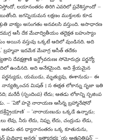
్తోందో, లయానంతరం తిరిగి ఎవరిలో ప్రవేశిస్తూందో –
ుతి చెబుతోంది. జగన్నియమన లక్షణం ముక్తులకు కూడ
 ఈ శ్రుతి వాక్యం అసంగతం అనవలసి వస్తుంది. అసాధారణ
మ్యేదమగ్ర ఆసీ దేక మేవాద్వితీయం తదైక్షత బహుస్యాం
ీయం అయిన వస్తువు ఒక్కటే ఆదిలో వుండినది. అది
.’ బ్రహ్మవా ఇదమేక మేవాగ్ర ఆసీత్ తదేకం
ని దేవక్షత్రాణి ఇన్ద్రోవరుణః సోమోరుద్రః పర్జన్యో
దిలో ఉండినది. అది అనేకమైంది. అది శ్రేయమైన
రుడు, పర్జన్యుడు, యముడు, మృత్యువు, ఈశానుడు– ఈ
్, నాన్యత్కించన మిషత్ । స ఈక్షత లోకాన్ను సృజా ఇతి
ి; మరేదీ (స్పందింప) లేదు; ఆతడు లోకాన్ని స్పజింప
ు. – ‘ఏకో హవై నారాయణ ఆసీన్న బ్రహ్మానేషోనో
దశ్రేన్ద్రియాణి’ – ‘నారాయణుడు ఒక్కడే ఉన్నాడు;
లు లేవు, నీరు లేదు, నిప్పు లేదు, చంద్రుడు లేడు,
. ఆతడు తన ధ్యానానంతరం ఒక్క కూతురును,
్ పృథివ్యా అన్తరః’ ఇత్యారభ్య ‘య ఆత్మనితిష్ఠన్’ –