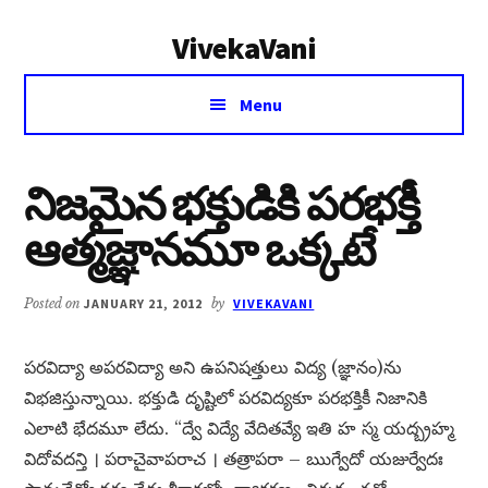
Additional
Skip
Skip
VivekaVani
to
to
menu
main
primary
Voice
content
sidebar
Menu
of
Vivekananda
నిజమైన భక్తుడికి పరభక్తీ
ఆత్మజ్ఞానమూ ఒక్కటే
Posted on
JANUARY 21, 2012
by
VIVEKAVANI
పరవిద్యా అపరవిద్యా అని ఉపనిషత్తులు విద్య (జ్ఞానం)ను
విభజిస్తున్నాయి. భక్తుడి దృష్టిలో పరవిద్యకూ పరభక్తికీ నిజానికి
ఎలాటి భేదమూ లేదు. “ద్వే విద్యే వేదితవ్యే ఇతి హ స్మ యద్బ్రహ్మ
విదోవదన్తి । పరాచైవాపరాచ । తత్రాపరా – ఋగ్వేదో యజుర్వేదః