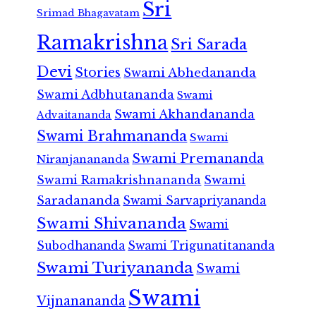
Sri
Srimad Bhagavatam
Ramakrishna
Sri Sarada
Devi
Stories
Swami Abhedananda
Swami Adbhutananda
Swami
Swami Akhandananda
Advaitananda
Swami Brahmananda
Swami
Swami Premananda
Niranjanananda
Swami Ramakrishnananda
Swami
Saradananda
Swami Sarvapriyananda
Swami Shivananda
Swami
Subodhananda
Swami Trigunatitananda
Swami Turiyananda
Swami
Swami
Vijnanananda