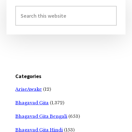
Primary
Sidebar
Search
this
website
Categories
AriseAwake
(12)
Bhagavad Gita
(1,372)
Bhagavad Gita Bengali
(653)
Bhagavad Gita Hindi
(153)