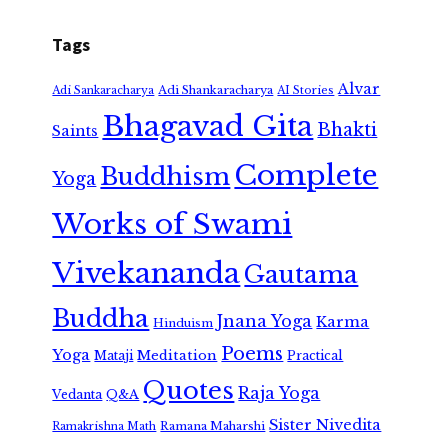
Tags
Alvar
Adi Shankaracharya
Adi Sankaracharya
AI Stories
Bhagavad Gita
Bhakti
Saints
Complete
Buddhism
Yoga
Works of Swami
Vivekananda
Gautama
Buddha
Jnana Yoga
Karma
Hinduism
Poems
Yoga
Meditation
Mataji
Practical
Quotes
Raja Yoga
Vedanta
Q&A
Sister Nivedita
Ramana Maharshi
Ramakrishna Math