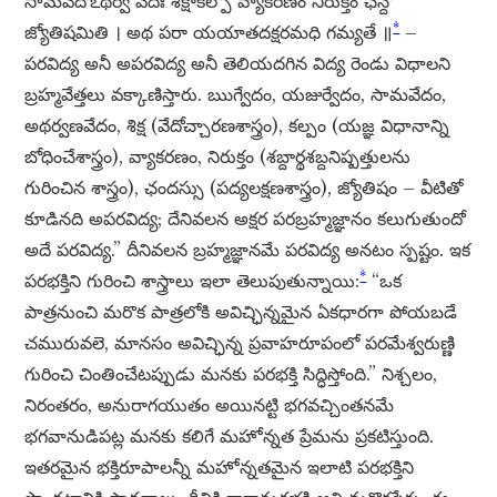
సామవేదోఽథర్వ వేదః శీక్షాకల్పో వ్యాకరణం నిరుక్తం ఛన్దో
*
జ్యోతిషమితి । అథ పరా యయాతదక్షరమధి గమ్యతే ॥
–
పరవిద్య అనీ అపరవిద్య అనీ తెలియదగిన విద్య రెండు విధాలని
బ్రహ్మవేత్తలు వక్కాణిస్తారు. ఋగ్వేదం, యజుర్వేదం, సామవేదం,
అథర్వణవేదం, శిక్ష (వేదోచ్చారణశాస్త్రం), కల్పం (యజ్ఞ విధానాన్ని
బోధించేశాస్త్రం), వ్యాకరణం, నిరుక్తం (శబ్దార్థశబ్దనిష్పత్తులను
గురించిన శాస్త్రం), ఛందస్సు (పద్యలక్షణశాస్త్రం), జ్యోతిషం – వీటితో
కూడినది అపరవిద్య; దేనివలన అక్షర పరబ్రహ్మజ్ఞానం కలుగుతుందో
అదే పరవిద్య.” దీనివలన బ్రహ్మజ్ఞానమే పరవిద్య అనటం స్పష్టం. ఇక
*
పరభక్తిని గురించి శాస్త్రాలు ఇలా తెలుపుతున్నాయి:
“ఒక
పాత్రనుంచి మరొక పాత్రలోకి అవిచ్ఛిన్నమైన ఏకధారగా పోయబడే
చమురువలె, మానసం అవిచ్ఛిన్న ప్రవాహరూపంలో పరమేశ్వరుణ్ణి
గురించి చింతించేటప్పుడు మనకు పరభక్తి సిద్ధిస్తోంది.” నిశ్చలం,
నిరంతరం, అనురాగయుతం అయినట్టి భగవచ్చింతనమే
భగవానుడిపట్ల మనకు కలిగే మహోన్నత ప్రేమను ప్రకటిస్తుంది.
ఇతరమైన భక్తిరూపాలన్నీ మహోన్నతమైన ఇలాటి పరభక్తిని