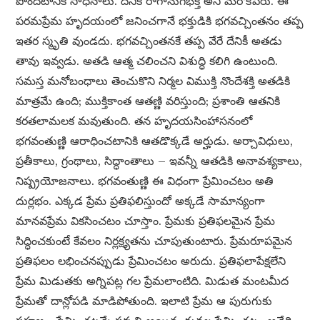
పొందటానికి సాధనాలు. దీనికి రాగానుగభక్తి అని మరొకపేరు. ఈ
పరమప్రేమ హృదయంలో జనించగానే భక్తుడికి భగవచ్చింతనం తప్ప
ఇతర స్మృతి వుండదు. భగవచ్చింతనకే తప్ప వేరే దేనికీ అతడు
తావు ఇవ్వడు. అతడి ఆత్మ చలించని విశుద్ధి కలిగి ఉంటుంది.
సమస్త మనోబంధాలు తెంచుకొని నిర్మల విముక్తి నొందేశక్తి అతడికి
మాత్రమే ఉంది; ముక్తికాంత ఆతణ్ణి వరిస్తుంది; ప్రశాంతి ఆతనికి
కరతలామలక మవుతుంది. తన హృదయసింహాసనంలో
భగవంతుణ్ణి ఆరాధించటానికి ఆతడొక్కడే అర్హుడు. అర్చావిధులు,
ప్రతీకాలు, గ్రంథాలు, సిద్ధాంతాలు – ఇవన్నీ ఆతడికి అనావశ్యకాలు,
నిష్ప్రయోజనాలు. భగవంతుణ్ణి ఈ విధంగా ప్రేమించటం అతి
దుర్లభం. ఎక్కడ ప్రేమ ప్రతిఫలిస్తుందో అక్కడే సామాన్యంగా
మానవప్రేమ వికసించటం చూస్తాం. ప్రేమకు ప్రతిఫలమైన ప్రేమ
సిద్ధించకుంటే కేవలం నిర్లక్ష్యతను చూపుతుంటారు. ప్రేమరూపమైన
ప్రతిఫలం లభించనప్పుడు ప్రేమించటం అరుదు. ప్రతిఫలాపేక్షలేని
ప్రేమ మిడుతకు అగ్నిపట్ల గల ప్రేమలాంటిది. మిడుత మంటమీద
ప్రేమతో దాన్లోపడి మాడిపోతుంది. ఇలాటి ప్రేమ ఆ పురుగుకు