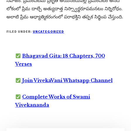
సహజం. ప్రేమించటమే ప్రకృతి అయినందువల్ల ప్రేమించటం అనేది
లోకంలో ప్రేమ దాల్చే అత్యుదాత్త నిస్స్వార్థరూపమనటం నిర్నిరోధం.
అలాటి ప్రేమ ఆధ్యాత్మికరంగంలో పరాభక్తిని తప్పక సిద్ధింప చేస్తుంది.
FILED UNDER:
UNCATEGORIZED
Bhagavad Gita: 18 Chapters, 700
Verses
Join VivekaVani Whatsapp Channel
Complete Works of Swami
Vivekananda