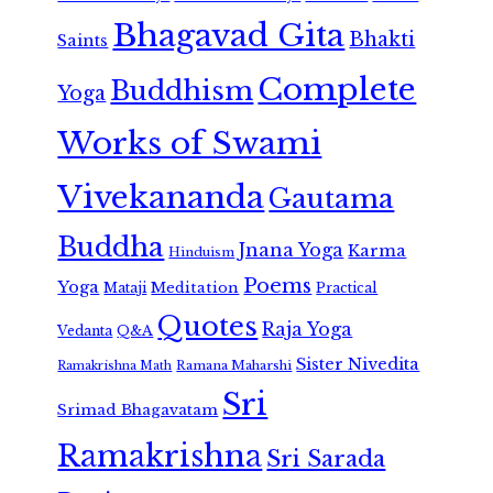
Bhagavad Gita
Bhakti
Saints
Complete
Buddhism
Yoga
Works of Swami
Vivekananda
Gautama
Buddha
Jnana Yoga
Karma
Hinduism
Poems
Yoga
Meditation
Mataji
Practical
Quotes
Raja Yoga
Vedanta
Q&A
Sister Nivedita
Ramana Maharshi
Ramakrishna Math
Sri
Srimad Bhagavatam
Ramakrishna
Sri Sarada