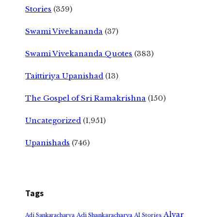
Stories
(359)
Swami Vivekananda
(37)
Swami Vivekananda Quotes
(383)
Taittiriya Upanishad
(13)
The Gospel of Sri Ramakrishna
(150)
Uncategorized
(1,951)
Upanishads
(746)
Tags
Alvar
Adi Shankaracharya
Adi Sankaracharya
AI Stories