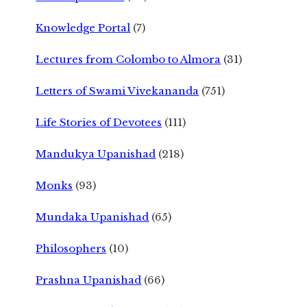
Knowledge Portal
(7)
Lectures from Colombo to Almora
(31)
Letters of Swami Vivekananda
(751)
Life Stories of Devotees
(111)
Mandukya Upanishad
(218)
Monks
(93)
Mundaka Upanishad
(65)
Philosophers
(10)
Prashna Upanishad
(66)