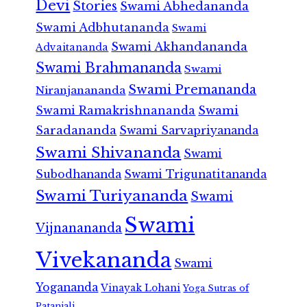
Devi
Stories
Swami Abhedananda
Swami Adbhutananda
Swami
Swami Akhandananda
Advaitananda
Swami Brahmananda
Swami
Swami Premananda
Niranjanananda
Swami Ramakrishnananda
Swami
Saradananda
Swami Sarvapriyananda
Swami Shivananda
Swami
Subodhananda
Swami Trigunatitananda
Swami Turiyananda
Swami
Swami
Vijnanananda
Vivekananda
Swami
Yogananda
Vinayak Lohani
Yoga Sutras of
Patanjali