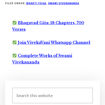
FILED UNDER:
BHAKTI YOGA
,
SWAMI VIVEKANANDA
Bhagavad Gita: 18 Chapters, 700
Verses
Join VivekaVani Whatsapp Channel
Complete Works of Swami
Vivekananda
Primary
Sidebar
Search
this
website