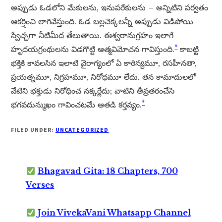
అప్పుడు ఓడలోని మేకులను, ఇనుపరేకులను – అన్నిటిని పర్వతం
ఆకర్షించి లాగివేస్తుంది. ఓడ బల్లచెక్కలన్నీ అప్పుడు విడిపోయి
స్వేచ్ఛగా నీటిమీద తేలుతాయి. ఈశ్వరానుగ్రహం ఇలాగే
*
హృదయగ్రంథులను విడగొట్టి ఆత్మవిమోచన గావిస్తుంది.
కాబట్టి
భక్తికి కావలసిన ఇలాటి వైరాగ్యంలో ఏ కాఠిన్యమూ, రసహీనతా,
ప్రయత్నమూ, నిగ్రహమూ, నిరోధమూ లేదు. తన కామాదులలో
వేటిని భక్తుడు నిరోధించ నక్కర్లేదు; వాటిని తీవ్రతరంచేసి
*
భగవదున్ముఖం గావించటమే ఆతడి కర్తవ్యం.
FILED UNDER:
UNCATEGORIZED
Bhagavad Gita: 18 Chapters, 700
Verses
Join VivekaVani Whatsapp Channel