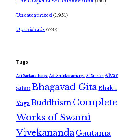
The Gospel of Sri Ramakrishna
(150)
Uncategorized
(1,951)
Upanishads
(746)
Tags
Alvar
Adi Shankaracharya
Adi Sankaracharya
AI Stories
Bhagavad Gita
Bhakti
Saints
Complete
Buddhism
Yoga
Works of Swami
Vivekananda
Gautama