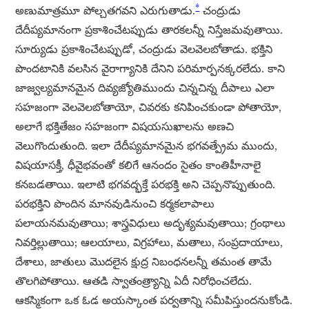
*
అణుమాత్రమూ పోల్చతగవని ఎరుగుతాడు.
చంద్రుడు
దేదీప్యమానంగా ప్రకాశించేటప్పుడు తారకలన్నీ నిస్తేజమవుతాయి.
సూర్యుడు ప్రకాశించేటప్పుడో, చంద్రుడు వెలవెలబోతాడు. భక్తిని
పొందటానికి వలసిన వైరాగ్యానికి దేనిని పరిమార్పనక్కరలేదు. కాని
జాజ్వల్యమానమైన దివ్యజ్యోతిముందు చిన్నచిన్న దీపాలు ఎలా
సహజంగా వెలవెలబోతాయో, చివరకు కనిపించకుండా పోతాయో,
అలాగే భక్తితేజం సహజంగా విషయసుఖాలను అణచి
వెలుగొందుతుంది. ఇలా దేదీప్యమానమైన భగవత్ప్రేమ ముందు,
విషయాసక్తీ, ధీవైభవంతో కలిగే ఆనందం సైతం కాంతిహీనాలై
కనబడతాయి. ఇలాటి భగవద్భక్తే పరభక్తి అని చెప్పనొప్పుతుంది.
పరభక్తిని పొందిన మానవుడినుంచి కర్మకలాపాలు
పలాయనమవుతాయి; శాస్త్రవిధులు అదృశ్యమవుతాయి; గ్రంథాలు
నివర్తిల్లుతాయి; ఆలయాలు, విగ్రహాలు, మతాలు, సంప్రదాయాలు,
దేశాలు, జాతులు మొదలైన క్షుద్ర నిబంధనలన్నీ తమంత తామే
తొలగిపోతాయి. ఆతడి స్వాతంత్ర్యాన్ని ఏదీ నిరోధించలేదు.
ఆకస్మికంగా ఒక ఓడ అయస్కాంత పర్వతాన్ని సమీపిస్తుందనుకోండి.