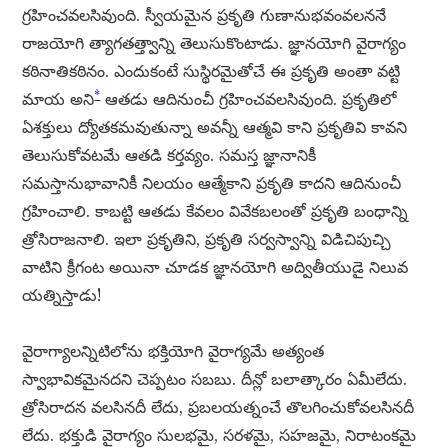
గ్రహించవలసివుంది. స్వీయమైన ప్రకృతి గుణానుభవంవలననే
రాజయోగి త్యాగతత్త్వాన్ని తెలుసుకొంటాడు. జ్ఞానయోగి వైరాగ్యం
కఠినాతికఠినం. ఎందుకంటే సుస్థిరమైతోచే ఈ ప్రకృతి అంతా వట్టి
*
మాయ అని
ఆతడు ఆదినుంచీ గ్రహించవలసివుంది. ప్రకృతిలో
ఏశక్తులు ద్యోతకమవుతున్నా అవన్నీ ఆత్మవి కాని ప్రకృతివి కావని
తెలుసుకోవటమే ఆతడి కర్తవ్యం. సమస్త జ్ఞానానికీ
సమస్తానుభావానికీ నిలయం ఆత్మేకాని ప్రకృతి కాదని ఆదినుంచీ
గ్రహించాలి. కాబట్టి ఆతడు కేవలం వివేకబలంతో ప్రకృతి బంధాన్ని
త్రోసిరాజనాలి. ఇలా ప్రకృతిని, ప్రకృతి సర్వస్వాన్ని విడిచిపుచ్చి
వాటిని క్రీగంట అయినా చూడక జ్ఞానయోగి అద్వితీయుడై నిలువ
యత్నిస్తాడు!
వైరాగ్యాలన్నిటిలోను భక్తియోగి వైరాగ్యమే అత్యంత
స్వాభావికమైనదని చెప్పటం సబబు. దీన్లో బలాత్కారం ఏమీలేదు.
త్రోసిరాదన వలసినదీ లేదు, ప్రబలయత్నంచే తొలగించుకోవలసినదీ
లేదు. భక్తుడి వైరాగ్యం సులభమై, సరళమై, సహజమై, నిరాటంకమై