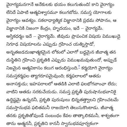
వైరాగ్యమనగానే అనేకులకు భయం కలుగుతుంది! కాని వైరాగ్యం
లేనిదే ఏపాటి ఆత్మవిశ్వాసమూ కలుగబోదు. సమస్త యోగాలకు
వైరాగ్యం ఆవశ్యం. సకలాధ్యాత్మిక విజ్ఞానానికి ప్రథమ సోపానం, ఆ
విజ్ఞానానికి నిజంగా కేంద్రం, హృదయం, ఇదే – వైరాగ్యమే.
ఆస్తికధర్మం ఇదే – వైరాగ్యమే. జీవుడు ప్రాపంచిక విషయ విముఖుడై
నిగూఢ విషయాలను ఎప్పుడు గ్రహించ యత్నిస్తాడో,
అనృతజడదుఃఖాత్మకమైన లోకంలో ఎలాగో బద్ధమైన జీవాత్మ తన
దుస్థితిని గ్రహించి ప్రకృతికి ఎప్పుడు విముఖమవుతుందో, అప్పుడే
*
నిజమైన ఆత్మవికాసం కలుగ ఆరంభిస్తుంది.
కర్మయోగి వైరాగ్యం
సమస్తకర్మఫల త్యాగరూపమైవుంది; కర్మఫలాలలో ఆతడు
అనాసక్తుడు; ఇహపరాలలో ఆతడికి ఎలాటి ఫలభోగవాంఛా లేదు;
వాటిని ఆతడు సరకుచేయడు. సమస్త ప్రకృతీ పురుషానుభవానికై
ఉద్దిష్టమై ఉన్నదనీ, ప్రకృతి పురుషులు భిన్నతత్త్వాలని గ్రహించటమే
సమస్తానుభవ ఫలితమనీ రాజయోగి తెలుసుకొంటాడు. జీవాత్మ
తనకు ప్రకృతితోవుండే సంబంధం కేవల తాత్కాలికమనీ, శాశ్వతంగా
తాను ఆత్మననీ, ప్రకృతిని కాననీ స్వానుభవపూర్వకంగా