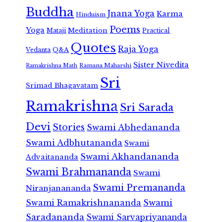
Buddha
Jnana Yoga
Karma
Hinduism
Poems
Yoga
Meditation
Mataji
Practical
Quotes
Raja Yoga
Vedanta
Q&A
Sister Nivedita
Ramana Maharshi
Ramakrishna Math
Sri
Srimad Bhagavatam
Ramakrishna
Sri Sarada
Devi
Stories
Swami Abhedananda
Swami Adbhutananda
Swami
Swami Akhandananda
Advaitananda
Swami Brahmananda
Swami
Swami Premananda
Niranjanananda
Swami Ramakrishnananda
Swami
Saradananda
Swami Sarvapriyananda