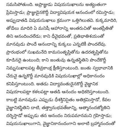
సమసిపోతుంది. అప్రాజ్ఞుడు విషయసుఖాలను అత్యంతంగా
ప్రేమిస్తాడు; ప్రాజ్ఞుడైనకొద్దీ విద్యావిషయక ఆనందంలో రమిస్తాడు;
అప్పుడాతడి విషయసుఖాలు క్రమంగా ఒత్తిగిలుతవి. కుక్కమాదిరి,
తోడేలు మాదిరి ఏ మనిషీ ఆహారాన్ని అంతరుచితో అంతప్రీతితో
తిని ఆనందించలేడు; కాని ధీవైభవంతో, ప్రతిభాతిశయంతో
మానవుడు పొందే ఆనందాన్ని కుక్కలు ఎన్నటికీ పొందలేవు.
ప్రారంభంలో సుఖమనేది కామసంతృప్తితోను ఉదరతృప్తితోను
కూడినదై ఉంటుంది; కాని జంతువు ఉన్నతస్థితిని పొందేకొద్దీ
నిమ్నసుఖాలపట్ల తీవ్రకాంక్ష క్షీణిస్తూంటుంది. జంతు స్వభావానికి
చేరువై ఉన్నకొద్దీ మానవుడికి విషయసుఖాల్లో అధికానందం
కనిపిస్తూంటుంది. అతడు విద్యావంతుడైనకొద్దీ వైజ్ఞానిక
విషయాలపట్లా కళలపట్లా ఆతడి ఆనందం అధికరిస్తూంటుంది.
కాబట్టి మానవుడు ఎప్పుడు ధీశక్తినిసైతం అతిక్రమిస్తాడో, కేవల
వైజ్ఞానికస్థితిని దాటి, తత్త్వానుభవతేజాన్ని, ఆత్మానందజ్యోతిని
దర్శిస్తాడో అప్పుడు తన ఆనందం నిరుపమానమని గ్రహిస్తాడు;
విషయసుఖాలుగాని, వైజ్ఞానికానందంగాని అలాటి బ్రహ్మానందంతో