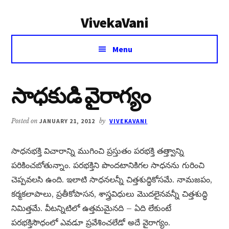
Additional
Skip
Skip
VivekaVani
to
to
menu
main
primary
Voice
content
sidebar
Menu
of
Vivekananda
సాధకుడి వైరాగ్యం
Posted on
JANUARY 21, 2012
by
VIVEKAVANI
సాధనభక్తి విచారాన్ని ముగించి ప్రస్తుతం పరభక్తి తత్త్వాన్ని
పరికించబోతున్నాం. పరభక్తిని పొందటానికిగల సాధనను గురించి
చెప్పవలసి ఉంది. ఇలాటి సాధనలన్నీ చిత్తశుద్ధికోసమే. నామజపం,
కర్మకలాపాలు, ప్రతీకోపాసన, శాస్త్రవిధులు మొదలైనవన్నీ చిత్తశుద్ధి
నిమిత్తమే. వీటన్నిటిలో ఉత్తమమైనది – ఏది లేకుంటే
పరభక్తిసౌధంలో ఎవడూ ప్రవేశించలేడో అదే వైరాగ్యం.