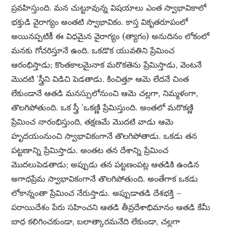
ప్రవహిస్తుంది. మన చుట్టూవున్న విషయాలు ఎంత స్వాభావికాలో
భక్తుడి వైరాగ్యం అంతటి స్వాభావికం. కాస్త వికృతరూపంలో
అయినప్పటికీ ఈ విధమైన వైరాగ్యం (త్యాగం) అనుదినం లోకంలో
మనకు గోచరిస్తూనే ఉంది. ఒకడొక యువతిని ప్రేమించ
ఆరంభిస్తాడు; కొంతకాలమైనాక మరొకతెను ప్రేమిస్తాడు, వెంటనే
మొదటి ‘స్త్రీని విడిచి పెడతాడు. కించిత్తూ ఆమె లేదనే చింత
లేకుండానే ఆతడి మనస్సులోనుంచి ఆమె చల్లగా, నిమ్మళంగా,
తొలగిపోతుంది. ఒక స్త్రీ ‘ఒకణ్ణి ప్రేమిస్తుంది. అంతలో మరొకణ్ణి
ప్రేమించ నారంభిస్తుంది, తక్షణమే మొదటి వాడు ఆమె
హృదయంనుంచి స్వాభావికంగానే తొలగిపోతాడు. ఒకడు తన
పట్టణాన్ని ప్రేమిస్తాడు. అంతట తన దేశాన్ని ప్రేమించ
మొదలుపెడతాడు; అప్పుడు తన పట్టణంపట్ల ఆతడికి ఉండిన
అగాధప్రేమ స్వాభావికంగానే తొలగిపోతుంది. అంతేగాక ఒకడు
లోకాన్నంతా ప్రేమించ నేరుస్తాడు. అప్పుడాతడి దేశభక్తి –
పరాయిదేశం పేరు సహించని ఆతడి తీవ్రదేశాభిమానం ఆతడి కేమీ
బాధ కలిగించకుండా, బలాత్కారమనేది లేకుండా, చల్లగా