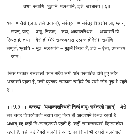
तथा, सर्वाणि, भूतानि, मत्स्थानि, इति, उपधारय॥ ६॥
यथा = जैसे (आकाशसे उत्पन्न), सर्वत्रग: = सर्वत्र विचरनेवाला, महान्
= महान्, वायु: = वायु, नित्यम् = सदा, आकाशस्थित: = आकाशमें ही
स्थित है, तथा = वैसे ही (मेरे संकल्पद्वारा उत्पन्न होनेसे), सर्वाणि =
सम्पूर्ण, भूतानि = भूत, मत्स्थानि = मुझमें स्थित हैं, इति = ऐसा, उपधारय
= जान।
‘जिस प्रकार बलशाली पवन सदैव सभी ओर प्रवाहित होते हुए सदैव
आकाशमें रहता है, उसी प्रकार समझना चाहिये कि सभी जीव मुझ में रहते
हैं’।
।।9.6।।
व्याख्या–
‘यथाकाशस्थितो नित्यं वायुः सर्वत्रगो महान्’–
जैसे
सब जगह विचरनेवाली महान् वायु नित्य ही आकाशमें स्थित रहती है
अर्थात् वह कहीं निःस्पन्दरूपसे रहती है, कहीं सामान्यरूपसे क्रियाशील
रहती है, कहीं बड़े वेगसे चलती है आदि, पर किसी भी रूपसे चलनेवाली