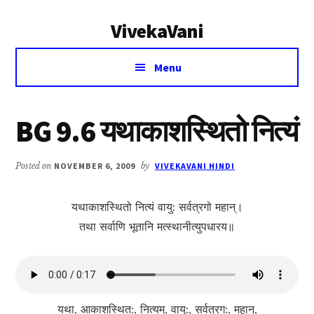
Additional
Skip
Skip
VivekaVani
to
to
menu
main
primary
Voice
content
sidebar
Menu
of
Vivekananda
BG 9.6 यथाकाशस्थितो नित्यं
Posted on
NOVEMBER 6, 2009
by
VIVEKAVANI HINDI
यथाकाशस्थितो नित्यं वायु: सर्वत्रगो महान्।
तथा सर्वाणि भूतानि मत्स्थानीत्युपधारय॥
यथा, आकाशस्थित:, नित्यम्, वायु:, सर्वत्रग:, महान्,