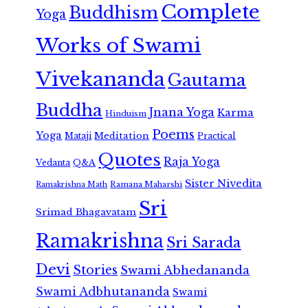
Complete
Buddhism
Yoga
Works of Swami
Vivekananda
Gautama
Buddha
Jnana Yoga
Karma
Hinduism
Poems
Yoga
Meditation
Mataji
Practical
Quotes
Raja Yoga
Vedanta
Q&A
Sister Nivedita
Ramana Maharshi
Ramakrishna Math
Sri
Srimad Bhagavatam
Ramakrishna
Sri Sarada
Devi
Stories
Swami Abhedananda
Swami Adbhutananda
Swami