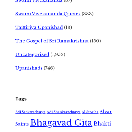
Swami Vivekananda
(37)
Swami Vivekananda Quotes
(383)
Taittiriya Upanishad
(13)
The Gospel of Sri Ramakrishna
(150)
Uncategorized
(1,952)
Upanishads
(746)
Tags
Alvar
Adi Shankaracharya
Adi Sankaracharya
AI Stories
Bhagavad Gita
Bhakti
Saints