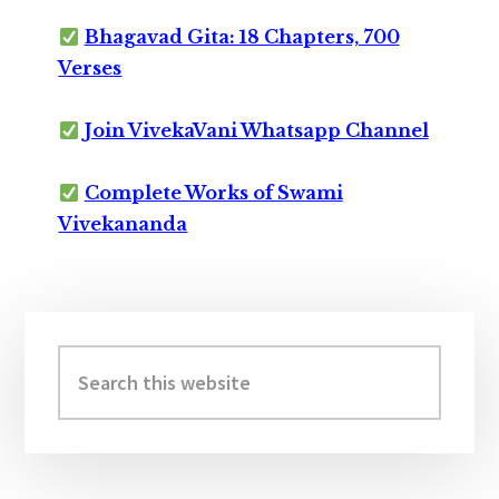
Bhagavad Gita: 18 Chapters, 700
Verses
Join VivekaVani Whatsapp Channel
Complete Works of Swami
Vivekananda
Primary
Sidebar
Search
this
website