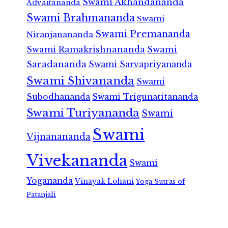
Swami Akhandananda
Advaitananda
Swami Brahmananda
Swami
Swami Premananda
Niranjanananda
Swami Ramakrishnananda
Swami
Saradananda
Swami Sarvapriyananda
Swami Shivananda
Swami
Subodhananda
Swami Trigunatitananda
Swami Turiyananda
Swami
Swami
Vijnanananda
Vivekananda
Swami
Yogananda
Vinayak Lohani
Yoga Sutras of
Patanjali