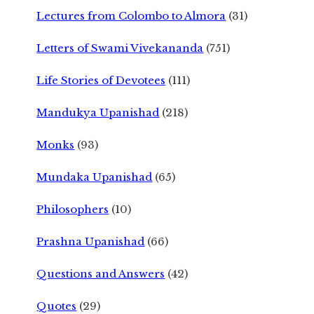
Lectures from Colombo to Almora
(31)
Letters of Swami Vivekananda
(751)
Life Stories of Devotees
(111)
Mandukya Upanishad
(218)
Monks
(93)
Mundaka Upanishad
(65)
Philosophers
(10)
Prashna Upanishad
(66)
Questions and Answers
(42)
Quotes
(29)