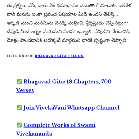
ఈ ప్రశ్నలు వేసి, వారు ఏం సమాధానం చెబుతారో చూడాలి. ఒకవేళ
వారి మనసు ఇంకా ప్రపంచ విషయాల మీదే ఉందని తెలిస్తే…
అక్కడి నుంచి మనసును వెనక్కి మళ్లించి, శ్రీకృష్ణుడు చెప్పినట్లుగా
దేవుడి మీద లగ్నం చేయమని సలహా ఇవ్వాలి. దేవుడిని చేరడానికి,
మోక్షం పొందడానికి అదొక్కటే మార్గమని వారికి స్పష్టంగా చెప్పాలి.
FILED UNDER:
BHAGAVAD GITA TELUGU
Bhagavad Gita: 18 Chapters, 700
Verses
Join VivekaVani Whatsapp Channel
Complete Works of Swami
Vivekananda