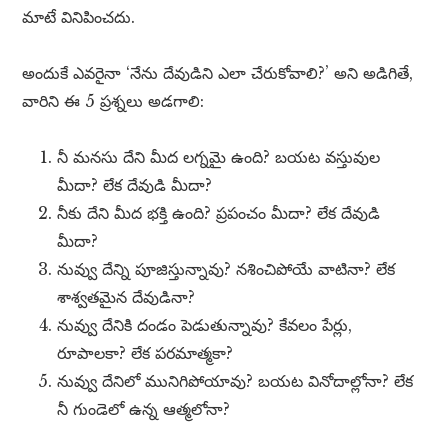
మాటే వినిపించదు.
అందుకే ఎవరైనా ‘నేను దేవుడిని ఎలా చేరుకోవాలి?’ అని అడిగితే,
వారిని ఈ 5 ప్రశ్నలు అడగాలి:
నీ మనసు దేని మీద లగ్నమై ఉంది? బయట వస్తువుల
మీదా? లేక దేవుడి మీదా?
నీకు దేని మీద భక్తి ఉంది? ప్రపంచం మీదా? లేక దేవుడి
మీదా?
నువ్వు దేన్ని పూజిస్తున్నావు? నశించిపోయే వాటినా? లేక
శాశ్వతమైన దేవుడినా?
నువ్వు దేనికి దండం పెడుతున్నావు? కేవలం పేర్లు,
రూపాలకా? లేక పరమాత్మకా?
నువ్వు దేనిలో మునిగిపోయావు? బయట వినోదాల్లోనా? లేక
నీ గుండెలో ఉన్న ఆత్మలోనా?