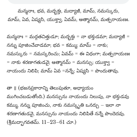
మన్మనాః, భవ, మద్భక్తః, మద్యాజీ, మామ్​, నమస్కురు,
మామ్​, ఏవ, ఏష్యసి, యుక్త్వా, ఏవమ్​, ఆత్మానమ్​, మత్పరాయణః.
మన్మనాః = మద్గతచిత్తుడూ; మద్భక్తః = నా భక్తుడమా; మద్యాజీ =
నన్ను పూజించేవాడమా; భవ = కమ్ము; మామ్​ = నాకు;
నమస్కురు = నమస్కరించు; ఏవమ్​ = ఈ విధంగా; మత్పరాయణః
= నాకు శరణాగతుడవై; ఆత్మానమ్​ = మనస్సు; యుక్త్వా =
నాయందు నిలిపి; మామ్​ ఏవ =నన్నే; ఏష్యసి = పొందుతావు.
తా ॥ (భజనప్రకారాన్ని తెలుపుతూ, అధ్యాయం
ముగించబడుతోంది.) మనస్సును నాయందు నిలుపు, నా భక్తుడవు
కమ్ము, నన్ను పూజించు, నాకు నమస్కృతి ఒనర్చు – ఇలా నా
శరణాగతుడవై, మనస్సును నాయందు నిలిపితే నన్నే పొందెదవు.
(శ్రీమద్భాగవతమ్​. 11–23–61 చూ.)