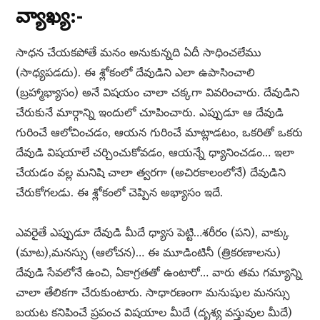
వ్యాఖ్య:-
సాధన చేయకపోతే మనం అనుకున్నది ఏదీ సాధించలేము
(సాధ్యపడదు). ఈ శ్లోకంలో దేవుడిని ఎలా ఉపాసించాలి
(బ్రహ్మాభ్యాసం) అనే విషయం చాలా చక్కగా వివరించారు. దేవుడిని
చేరుకునే మార్గాన్ని ఇందులో చూపించారు. ఎప్పుడూ ఆ దేవుడి
గురించే ఆలోచించడం, ఆయన గురించే మాట్లాడటం, ఒకరితో ఒకరు
దేవుడి విషయాలే చర్చించుకోవడం, ఆయన్నే ధ్యానించడం… ఇలా
చేయడం వల్ల మనిషి చాలా త్వరగా (అచిరకాలంలోనే) దేవుడిని
చేరుకోగలడు. ఈ శ్లోకంలో చెప్పిన అభ్యాసం ఇదే.
ఎవరైతే ఎప్పుడూ దేవుడి మీదే ధ్యాస పెట్టి…శరీరం (పని), వాక్కు
(మాట),మనస్సు (ఆలోచన)… ఈ మూడింటినీ (త్రికరణాలను)
దేవుడి సేవలోనే ఉంచి, ఏకాగ్రతతో ఉంటారో… వారు తమ గమ్యాన్ని
చాలా తేలికగా చేరుకుంటారు. సాధారణంగా మనుషుల మనస్సు
బయట కనిపించే ప్రపంచ విషయాల మీదే (దృశ్య వస్తువుల మీదే)