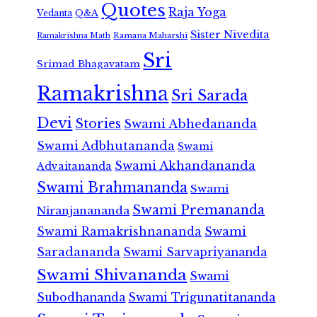
Quotes
Raja Yoga
Vedanta
Q&A
Sister Nivedita
Ramana Maharshi
Ramakrishna Math
Sri
Srimad Bhagavatam
Ramakrishna
Sri Sarada
Devi
Stories
Swami Abhedananda
Swami Adbhutananda
Swami
Swami Akhandananda
Advaitananda
Swami Brahmananda
Swami
Swami Premananda
Niranjanananda
Swami Ramakrishnananda
Swami
Saradananda
Swami Sarvapriyananda
Swami Shivananda
Swami
Subodhananda
Swami Trigunatitananda