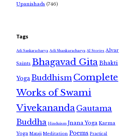
Upanishads
(746)
Tags
Alvar
Adi Shankaracharya
Adi Sankaracharya
AI Stories
Bhagavad Gita
Bhakti
Saints
Complete
Buddhism
Yoga
Works of Swami
Vivekananda
Gautama
Buddha
Jnana Yoga
Karma
Hinduism
Poems
Yoga
Meditation
Mataji
Practical