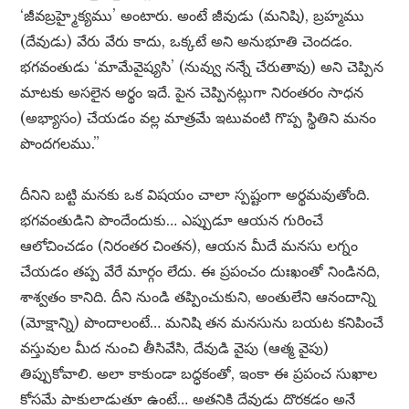
‘జీవబ్రహ్మైక్యము’ అంటారు. అంటే జీవుడు (మనిషి), బ్రహ్మము
(దేవుడు) వేరు వేరు కాదు, ఒక్కటే అని అనుభూతి చెందడం.
భగవంతుడు ‘మామేవైష్యసి’ (నువ్వు నన్నే చేరుతావు) అని చెప్పిన
మాటకు అసలైన అర్థం ఇదే. పైన చెప్పినట్లుగా నిరంతరం సాధన
(అభ్యాసం) చేయడం వల్ల మాత్రమే ఇటువంటి గొప్ప స్థితిని మనం
పొందగలము.”
దీనిని బట్టి మనకు ఒక విషయం చాలా స్పష్టంగా అర్థమవుతోంది.
భగవంతుడిని పొందేందుకు… ఎప్పుడూ ఆయన గురించే
ఆలోచించడం (నిరంతర చింతన), ఆయన మీదే మనసు లగ్నం
చేయడం తప్ప వేరే మార్గం లేదు. ఈ ప్రపంచం దుఃఖంతో నిండినది,
శాశ్వతం కానిది. దీని నుండి తప్పించుకుని, అంతులేని ఆనందాన్ని
(మోక్షాన్ని) పొందాలంటే… మనిషి తన మనసును బయట కనిపించే
వస్తువుల మీద నుంచి తీసివేసి, దేవుడి వైపు (ఆత్మ వైపు)
తిప్పుకోవాలి. అలా కాకుండా బద్ధకంతో, ఇంకా ఈ ప్రపంచ సుఖాల
కోసమే పాకులాడుతూ ఉంటే… అతనికి దేవుడు దొరకడం అనే