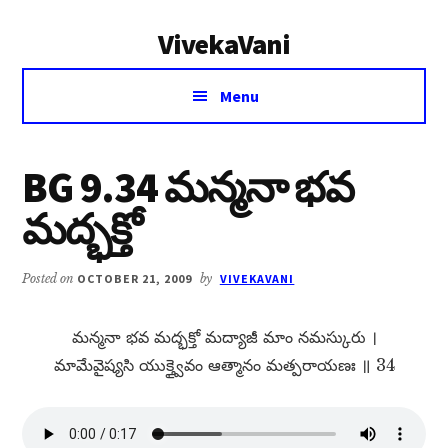
Additional
Skip
Skip
VivekaVani
to
to
menu
main
primary
Voice
content
sidebar
Menu
of
Vivekananda
BG 9.34 మన్మనా భవ
మద్భక్తో
Posted on
OCTOBER 21, 2009
by
VIVEKAVANI
మన్మనా భవ మద్భక్తో మద్యాజీ మాం నమస్కురు ।
మామేవైష్యసి యుక్త్వైవం ఆత్మానం మత్పరాయణః ॥ 34