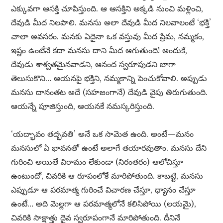
ఎక్కువగా ఆసక్తి చూపిస్తుంది. ఆ ఆసక్తిని అక్కడి నుంచి మళ్లించి,
దేవుడి మీద నిలపాలి. మనసు అలా దేవుడి మీద నిలవాలంటే ‘భక్తి’
చాలా అవసరం. మనకు ఏదైనా ఒక వస్తువు మీద ప్రేమ, నమ్మకం,
ఇష్టం ఉంటేనే కదా మనసు దాని మీద ఆగుతుంది! అందుకే,
దేవుడు శాశ్వతమైనవాడని, ఆనంద స్వరూపుడని బాగా
తెలుసుకొని… ఆయనపై భక్తిని, నమ్మకాన్ని పెంచుకోవాలి. అప్పుడు
మనసు దానంతట అదే (సహజంగానే) దేవుడి వైపు తిరుగుతుంది.
ఆయన్నే పూజిస్తుంది, ఆయనకే నమస్కరిస్తుంది.
‘యద్భావం తద్భవతి’ అనే ఒక సామెత ఉంది. అంటే—మనం
మనసులో ఏ భావనతో ఉంటే అలాగే తయారవుతాం. మనసు దేని
గురించి అయితే విరామం లేకుండా (నిరంతరం) ఆలోచిస్తూ
ఉంటుందో, చివరికి ఆ రూపంలోకే మారిపోతుంది. కాబట్టి, మనసు
ఎప్పుడూ ఆ పరమాత్మ గురించే విచారణ చేస్తూ, ధ్యానం చేస్తూ
ఉంటే… అది మెల్లగా ఆ పరమాత్మలోనే కలిసిపోయి (లయమై),
చివరికి సాక్షాత్తు దైవ స్వరూపంగానే మారిపోతుంది. దీనినే