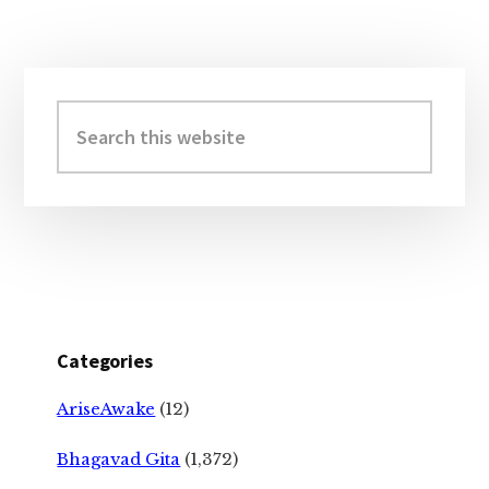
Primary
Sidebar
Search
this
website
Categories
AriseAwake
(12)
Bhagavad Gita
(1,372)