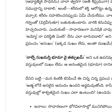
(ఆధ్యాత్మిక సాధనను) చాలా త్వరగా (అతి శీఘ్రముగా) ప
సముద్రాన్ని దాటాలి.’ అంటే—శరీరంలో శక్తి, ఆరోగ్యం ఉన
వచ్చాక, శరీరం సహకరించనప్పుడు ఏమీ చేయలేము. చాల
గర్వంతో (విర్రవీగుతూ) బతుకుతుంటారు. వారికి కనువిప
హెచ్చరించారు. ఎందుకంటే—సాధారణంగా మనిషికి చావు
‘అమ్మో! నా పరిస్థితి ఏంటి? నేను ఎలా బాగుపడాలి?’
ప్రపంచం ‘అసుఖం’ (ఇక్కడ సుఖం లేదు, అంతా దుఃఖమే) అన
‘నాల్పే సుఖమస్తి భూమా వై తత్సుఖమ్’
అని ఒక ఉపనిషత్తు
వస్తువులలో సుఖం లేదు; ఆ అనంతమైన (భూమా) దానిల
దీనిని బట్టి—మన కంటికి కనిపించే ఈ చిన్న చిన్న ప్ర
‘ఆత్మ’లోనే అసలైన ఆనందం ఉందని అర్థమవుతోంది. కాసే
వస్తువుల్లో శాశ్వతమైన సుఖం ఎలా ఉంటుంది? (ఉండదు 
జనాలు: సాధారణంగా భోగవిలాసాల్లో మునిగిపోయ