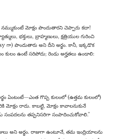
ిని నమ్ముకుంటే మోక్షం పొందుతారని చెప్పారు కదా!
ములు, భక్తులు, బ్రాహ్మణులు, క్షత్రియుల గురించి
sy గా) పొందుతారు అని దీని అర్థం. కానీ, ఇక్కడొక
వలం కులం ఉంటే సరిపోదు; రెండు అర్హతలు ఉండాలి:
 దీని అర్థం ఏంటంటే—ఎంత గొప్ప కులంలో (ఉత్తమ కులంలో)
ికి మోక్షం రాదు. కాబట్టి, మోక్షం కావాలనుకునే
ెండు సంపదలను తప్పనిసరిగా సంపాదించుకోవాలి.”
ులు అని అర్థం. రాజుగా ఉంటూనే, తమ ఇంద్రియాలను