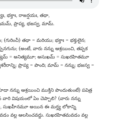
్యాః, భక్తాః, రాజర్షయః, తథా,
మమ్​, ప్రాప్య, భజస్వ, మామ్​.
ు; (గురించీ) తథా = మరియు; భక్తాః = భక్తులైన;
ప్పనగును; (అంటే, వారు నన్ను ఆశ్రయించి, తప్పక
అనిత్యమ్​ = అనిత్యమూ; అసుఖమ్​ = సుఖరహితమూ
రాన్ని; ప్రాప్య = పొంది; మామ్​ = నన్ను; భజస్వ =
న్ను ఆశ్రయించి ముక్తిని పొందుతుంటే) పవిత్ర
ిన వారి విషయంలో ఏం చెప్పాలి? (వారు నన్ను
యమూ, సుఖహీనమూ అయిన ఈ మర్త్య లోకాన్ని
యమవడం వల్ల ఆలసించవద్దు. సుఖరహితమవడం వల్ల