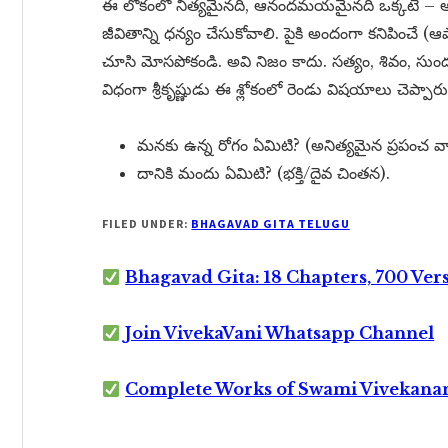
ఈ లోకంలో నిత్యమైనది, ఆనందమయమైనది ఒక్కటే – అదే ఆ
జీవితాన్ని ధన్యం చేసుకోవాలి. పైకి అందంగా కనిపిం
చూసి మోసపోకండి. అవి నిజం కాదు. సత్యం, శివం, సు
విధంగా శ్రీకృష్ణుడు ఈ శ్లోకంలో రెండు విషయాలు చెప్పారు
మనకు ఉన్న రోగం ఏమిటి? (అనిత్యమైన ప్రపంచ వ
దానికి మందు ఏమిటి? (భక్తి/దైవ చింతన).
FILED UNDER:
BHAGAVAD GITA TELUGU
Bhagavad Gita: 18 Chapters, 700 Ver
Join VivekaVani Whatsapp Channel
Complete Works of Swami Vivekana