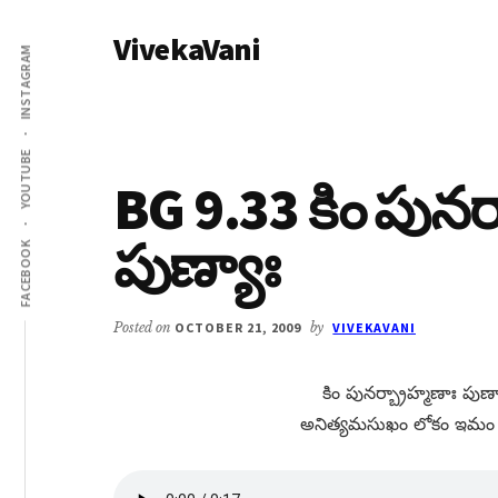
Additional
Skip
Skip
VivekaVani
to
to
menu
INSTAGRAM
main
primary
Voice
content
sidebar
of
Vivekananda
YOUTUBE
BG 9.33 కిం పునర
పుణ్యాః
FACEBOOK
Posted on
OCTOBER 21, 2009
by
VIVEKAVANI
కిం పునర్బ్రాహ్మణాః పుణ్
అనిత్యమసుఖం లోకం ఇమం ప్