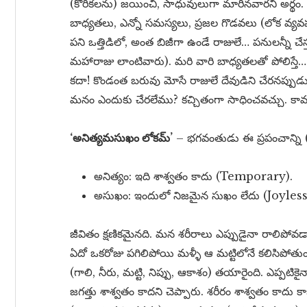
(కోరికలను) జయించి, సాధువులుగా మారినవారని అర్థం.
బాధ్యతలు, ఎన్నో సమస్యలు, ప్రజల గొడవలు (లోక వ్
పని ఒత్తిడిలో, అంత బిజీగా ఉండే రాజులే… పనులన్నీ చేస్
మహారాజు లాంటివారు). మరి వారి బాధ్యతలతో పోలిస్త
కదా! కొండంత బరువు మోసే రాజులే దేవుడిని చేరనప్ప
మనం ఎందుకు చేరలేము? కచ్చితంగా సాధించవచ్చు. కావలసి
‘అనిత్యమసుఖం లోకమ్’
– భగవంతుడు ఈ ప్రపంచాన్ని (లే
అనిత్యం: ఇది శాశ్వతం కాదు (Temporary).
అసుఖం: ఇందులో నిజమైన సుఖం లేదు (Joyless). ప్
జీవితం క్షణికమైనది. మన శరీరాలు ఎప్పుడైనా రాలిపోవడా
ఏదో ఒకరోజు పగిలిపోయి మళ్ళీ ఆ మట్టిలోనే కలిసిపో
(గాలి, నీరు, మట్టి, నిప్పు, ఆకాశం) తయారైంది. ఎప్పటి
జగత్తు శాశ్వతం కాదని చెప్పారు. శరీరం శాశ్వతం కాదు