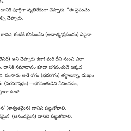
ు.
నికి పూర్తిగా వ్యతిరేకంగా చెప్పారు. “ఈ ప్రపంచం
చి చెప్పారు.
ానిది, కంటికి కనిపించేది (అనాత్మ/ప్రపంచం) ఏదైనా
ేనిది) అని చెప్పారు కదా! మరి దీని నుంచి ఎలా
ం. దానికి సమాధానం కూడా భగవంతుడే ఇక్కడ
ి. సంసారం అనే రోగం (భవరోగం) తగ్గాలన్నా, దుఃఖం
ప మందు (పరమౌషధం)—భగవంతుడిని సేవించడం,
్టంగా ఉంది:
’ (శాశ్వతమైన) దానిని పట్టుకోవాలి.
ైన’ (ఆనందమైన) దానిని పట్టుకోవాలి.