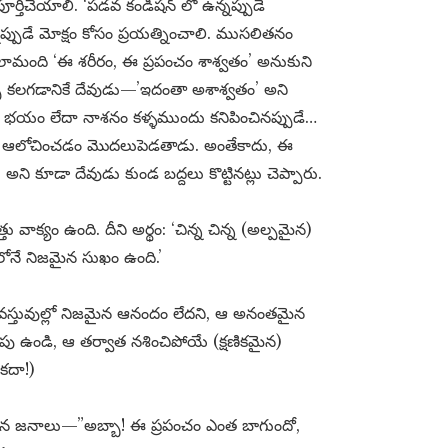
ూర్తిచేయాలి. ‘పడవ కండిషన్ లో ఉన్నప్పుడే
్నప్పుడే మోక్షం కోసం ప్రయత్నించాలి. ముసలితనం
ామంది ‘ఈ శరీరం, ఈ ప్రపంచం శాశ్వతం’ అనుకుని
్పు కలగడానికే దేవుడు—’ఇదంతా అశాశ్వతం’ అని
 భయం లేదా నాశనం కళ్ళముందు కనిపించినప్పుడే…
 అని ఆలోచించడం మొదలుపెడతాడు. అంతేకాదు, ఈ
ి కూడా దేవుడు కుండ బద్దలు కొట్టినట్లు చెప్పారు.
 వాక్యం ఉంది. దీని అర్థం: ‘చిన్న చిన్న (అల్పమైన)
ోనే నిజమైన సుఖం ఉంది.’
పంచ వస్తువుల్లో నిజమైన ఆనందం లేదని, ఆ అనంతమైన
పు ఉండి, ఆ తర్వాత నశించిపోయే (క్షణికమైన)
కదా!)
ిన జనాలు—”అబ్బా! ఈ ప్రపంచం ఎంత బాగుందో,