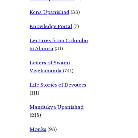
Kena Upanishad
(33)
Knowledge Portal
(7)
Lectures from Colombo
to Almora
(31)
Letters of Swami
Vivekananda
(751)
Life Stories of Devotees
(111)
Mandukya Upanishad
(218)
Monks
(93)