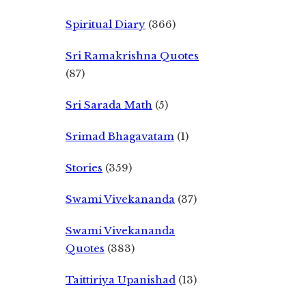
Spiritual Diary
(366)
Sri Ramakrishna Quotes
(87)
Sri Sarada Math
(5)
Srimad Bhagavatam
(1)
Stories
(359)
Swami Vivekananda
(37)
Swami Vivekananda
Quotes
(383)
Taittiriya Upanishad
(13)