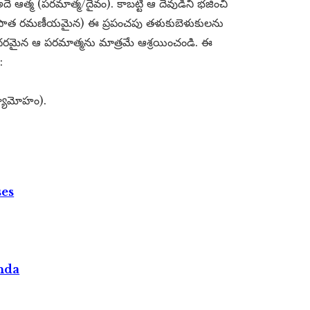
త్మ (పరమాత్మ/దైవం). కాబట్టి ఆ దేవుడిని భజించి
చే (ఆపాత రమణీయమైన) ఈ ప్రపంచపు తళుకుబెళుకులను
ందరమైన ఆ పరమాత్మను మాత్రమే ఆశ్రయించండి. ఈ
:
్యామోహం).
ses
nda