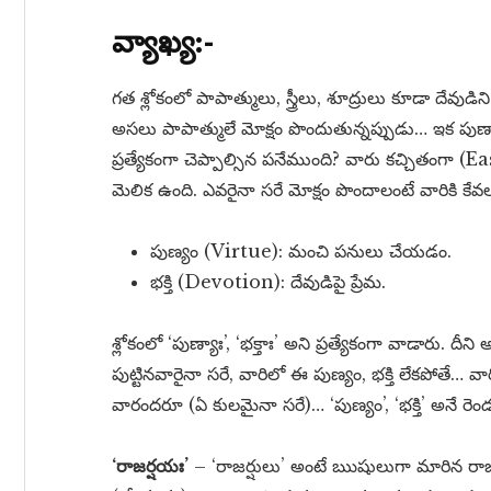
వ్యాఖ్య:-
గత శ్లోకంలో పాపాత్ములు, స్త్రీలు, శూద్రులు కూడా దేవుడ
అసలు పాపాత్ములే మోక్షం పొందుతున్నప్పుడు… ఇక పుణ్యాత్
ప్రత్యేకంగా చెప్పాల్సిన పనేముంది? వారు కచ్చితంగా (Ea
మెలిక ఉంది. ఎవరైనా సరే మోక్షం పొందాలంటే వారికి కే
పుణ్యం (Virtue): మంచి పనులు చేయడం.
భక్తి (Devotion): దేవుడిపై ప్రేమ.
శ్లోకంలో ‘పుణ్యాః’, ‘భక్తాః’ అని ప్రత్యేకంగా వాడారు.
పుట్టినవారైనా సరే, వారిలో ఈ పుణ్యం, భక్తి లేకపోతే… వార
వారందరూ (ఏ కులమైనా సరే)… ‘పుణ్యం’, ‘భక్తి’ అనే ర
‘రాజర్షయః’
– ‘రాజర్షులు’ అంటే ఋషులుగా మారిన రాజ