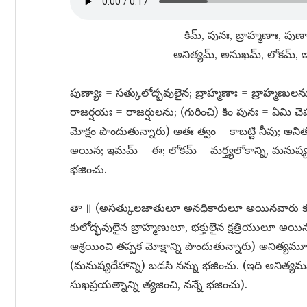
కిమ్​, పునః, బ్రాహ్మణాః, పుణ
అనిత్యమ్​, అసుఖమ్​, లోకమ్​, ఇ
పుణ్యాః = సత్కులోద్భవులైన; బ్రాహ్మణాః = బ్రాహ్మణులన
రాజర్షయః = రాజర్షులను; (గురించి) కిం పునః = ఏమి చె
మోక్షం పొందుతున్నారు) అతః త్వం = కాబట్టి నీవు; 
అయిన; ఇమమ్​ = ఈ; లోకమ్​ = మర్త్యలోకాన్ని, మనుష్యశరీ
భజించు.
తా ॥ (అసత్కులజాతులూ అనధికారులూ అయినవారు కూడా న
కులోద్భవులైన బ్రాహ్మణులూ, భక్తులైన క్షత్రియులూ అయ
ఆశ్రయించి తప్పక మోక్షాన్ని పొందుతున్నారు) అనిత్
(మనుష్యదేహాన్ని) బడసి నన్ను భజించు. (ఇది అనిత్
సుఖప్రయత్నాన్ని త్యజించి, నన్నే భజించు).