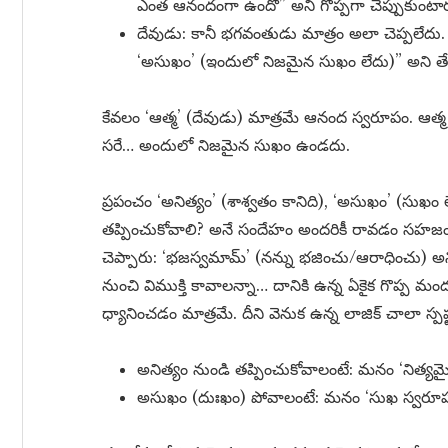
ఎంత ఆనందంగా ఉందో” అని గొప్పగా చెప్పుకుంటార
దేవుడు: కానీ భగవంతుడు మాత్రం అలా చెప్పలేదు. దా
‘అసుఖం’ (ఇందులో నిజమైన సుఖం లేదు)” అని తేల్
కేవలం ‘ఆత్మ’ (దేవుడు) మాత్రమే ఆనంద స్వరూపం. ఆత్మ క
సరే… అందులో నిజమైన సుఖం ఉండదు.
ప్రపంచం ‘అనిత్యం’ (శాశ్వతం కానిది), ‘అసుఖం’ (సుఖం ల
తప్పించుకోవాలి? అనే సందేహం అందరికీ రావడం సహజ
చెప్పారు: ‘భజస్వమామ్’ (నన్ను భజించు/ఆరాధించు) అన
నుంచి విముక్తి కావాలన్నా… దానికి ఉన్న ఏకైక గొప్
ధ్యానించడం మాత్రమే. దీని వెనుక ఉన్న లాజిక్ చాలా స్పష
అనిత్యం నుండి తప్పించుకోవాలంటే: మనం ‘నిత్యమైన
అసుఖం (దుఃఖం) పోవాలంటే: మనం ‘సుఖ స్వరూపమ