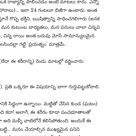
 ఒక రాజ్యాన్ని పాలించడం అంటే మాటలు కాదు. ఎన్నో
యవహారాలు)… ఇలా 24 గంటలూ బిజీగా ఉంటారు. అంత
తూనే గొప్ప భక్తిని, ఋషిత్వాన్ని సాధించగలిగారు (జనక
ే… మన కుటుంబ బాధ్యతలు, మన పనులు చాలా చిన్నవి
ుడు, చిన్న రాయి అంత బరువు మోసే సామాన్యులమైన
ందల్లా గట్టి ‘ప్రయత్నం’ మాత్రమే.
దా ఈ శరీరాన్ని) రెండు మాటల్లో వర్ణించారు:
రతి ఒక్కరూ ఈ విషయాన్ని బాగా గుర్తుపెట్టుకోవాలి.
నికి సిద్ధంగా ఉన్నాయి. మట్టితో చేసిన కుండ (ఘటం)
తుంది కదా! అలాగే, ఈ శరీరం కూడా పంచభూతాలతో
కైనా అది మళ్ళీ వాటిలోనే కలిసిపోతుంది. అందుకే ఈ
 కాబట్టి… మనం చేయాల్సిన ముఖ్యమైన పనిని