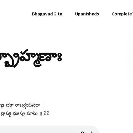
Bhagavad Gita
Upanishads
Complete
్బ్రాహ్మణాః
యాః భక్తా రాజర్షయస్తథా ।
రాప్య భజస్వ మామ్​ ॥ 33