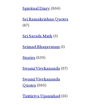
Spiritual Diary
(366)
Sri Ramakrishna Quotes
(87)
Sri Sarada Math
(5)
Srimad Bhagavatam
(1)
Stories
(359)
Swami Vivekananda
(37)
Swami Vivekananda
Quotes
(383)
Taittiriya Upanishad
(13)