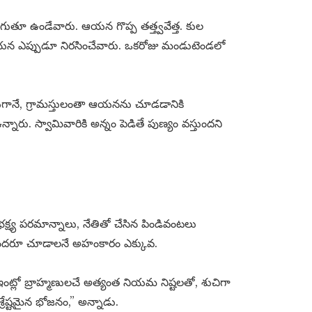
గుతూ ఉండేవారు. ఆయన గొప్ప తత్త్వవేత్త. కుల
న ఎప్పుడూ నిరసించేవారు. ఒకరోజు మండుటెండలో
యగానే, గ్రామస్తులంతా ఆయనను చూడడానికి
రు. స్వామివారికి అన్నం పెడితే పుణ్యం వస్తుందని
క్ష్య పరమాన్నాలు, నేతితో చేసిన పిండివంటలు
ని అందరూ చూడాలనే అహంకారం ఎక్కువ.
ట్లో బ్రాహ్మణులచే అత్యంత నియమ నిష్టలతో, శుచిగా
శ్రేష్టమైన భోజనం,” అన్నాడు.