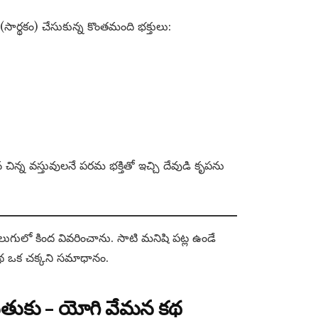
సార్థకం) చేసుకున్న కొంతమంది భక్తులు:
చిన్న వస్తువులనే పరమ భక్తితో ఇచ్చి దేవుడి కృపను
గులో కింద వివరించాను. సాటి మనిషి పట్ల ఉండే
ఈ కథ ఒక చక్కని సమాధానం.
ు మెతుకు – యోగి వేమన కథ