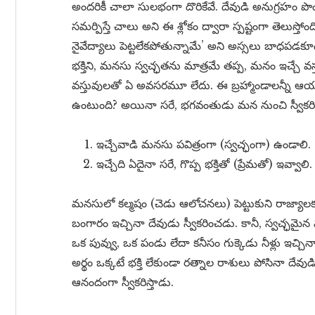
అందరికీ చాలా సులభంగా దొరికేవే. దేవుడి అనుగ్రహం పొందా
సమర్పిస్తే చాలు అని ఈ శ్లోకం ద్వారా స్పష్టంగా తెలుస్తోంది
నైవేద్యాలు పెట్టలేకపోతున్నామే’ అని అస్సలు బాధప
భక్తిని, మనసు స్వచ్ఛతను మాత్రమే తప్ప, మనం ఇచ్చే వస
వస్తువులతో ఏ అవసరమూ లేదు. ఈ బ్రహ్మాండాలన్నీ ఆ
ఉంటుంది? అయినా సరే, భగవంతుడు మన నుంచి స్వీకరిం
ఇచ్చేవాడి మనసు పవిత్రంగా (స్వచ్ఛంగా) ఉండాలి.
ఇచ్చేది ఏదైనా సరే, గొప్ప భక్తితో (ప్రేమతో) ఇవ్వాలి.
మనసులో కల్మషం (చెడు ఆలోచనలు) పెట్టుకుని రాజ్యాలక
బంగారం ఇచ్చినా దేవుడు స్వీకరించడు. కానీ, స్వచ్
ఒక పువ్వు, ఒక పండు లేదా కనీసం గుక్కెడు నీళ్లు ఇచ్చ
అర్థం ఒక్కటే భక్తి లేకుండా రత్నాల రాశులు పోసినా దేవుడి
ఆనందంగా స్వీకరిస్తాడు.