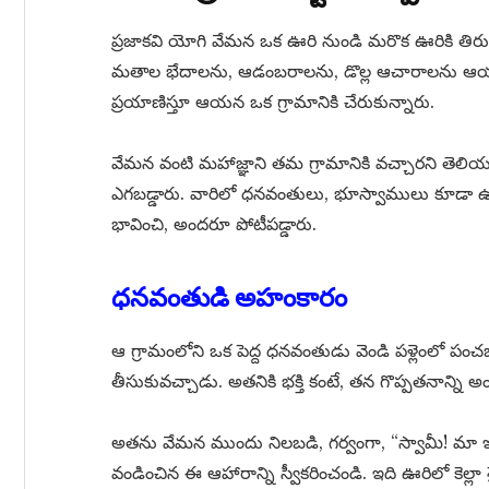
ప్రజాకవి యోగి వేమన ఒక ఊరి నుండి మరొక ఊరికి తిరు
మతాల భేదాలను, ఆడంబరాలను, డొల్ల ఆచారాలను ఆయ
ప్రయాణిస్తూ ఆయన ఒక గ్రామానికి చేరుకున్నారు.
వేమన వంటి మహాజ్ఞాని తమ గ్రామానికి వచ్చారని తెలి
ఎగబడ్డారు. వారిలో ధనవంతులు, భూస్వాములు కూడా ఉన్నా
భావించి, అందరూ పోటీపడ్డారు.
ధనవంతుడి అహంకారం
ఆ గ్రామంలోని ఒక పెద్ద ధనవంతుడు వెండి పళ్లెంలో పంచభ
తీసుకువచ్చాడు. అతనికి భక్తి కంటే, తన గొప్పతనాన్
అతను వేమన ముందు నిలబడి, గర్వంగా, “స్వామీ! మా ఇం
వండించిన ఈ ఆహారాన్ని స్వీకరించండి. ఇది ఊరిలో కెల్లా 