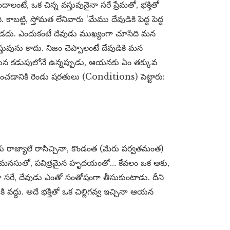
లంటే, ఒక చిన్న వస్తువునైనా సరే ప్రేమతో, భక్తితో
. కాబట్టి, స్తోమత లేనివారు ‘మేము దేవుడికి పెద్ద పెద్ద
డకూడదు. ఎందుకంటే దేవుడు ముఖ్యంగా చూసేది మన
్తువును కాదు. నిజం చెప్పాలంటే దేవుడికి మన
యన కడుపులోనే ఉన్నప్పుడు, ఆయనకు ఏం తక్కువ
చడానికి రెండు షరతులు (Conditions) పెట్టారు:
ు రాజ్యాలే రాసిచ్చినా, కొండంత (మేరు పర్వతమంత)
ఛమైన మనసుతో, పవిత్రమైన హృదయంతో… కేవలం ఒక ఆకు,
ినా సరే, దేవుడు ఎంతో సంతోషంగా తీసుకుంటాడు. దీని
కి వద్దు. అదే భక్తితో ఒక చిల్లిగవ్వ ఇచ్చినా ఆయన