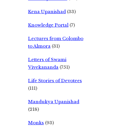
Kena Upanishad
(33)
Knowledge Portal
(7)
Lectures from Colombo
to Almora
(31)
Letters of Swami
Vivekananda
(751)
Life Stories of Devotees
(111)
Mandukya Upanishad
(218)
Monks
(93)