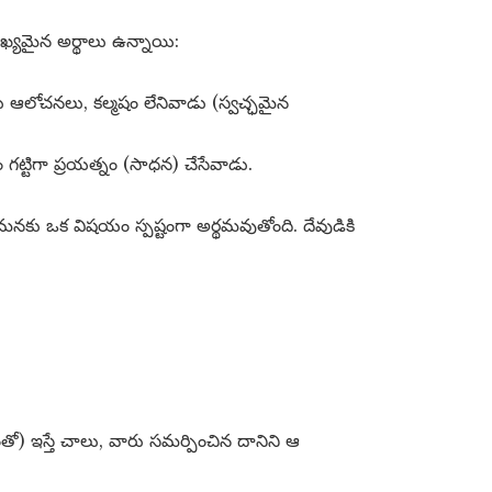
ఖ్యమైన అర్థాలు ఉన్నాయి:
 ఆలోచనలు, కల్మషం లేనివాడు (స్వచ్ఛమైన
ం గట్టిగా ప్రయత్నం (సాధన) చేసేవాడు.
టి మనకు ఒక విషయం స్పష్టంగా అర్థమవుతోంది. దేవుడికి
ంతో) ఇస్తే చాలు, వారు సమర్పించిన దానిని ఆ