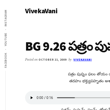
Additional
Skip
Skip
VivekaVani
to
to
menu
INSTAGRAM
main
primary
Voice
content
sidebar
of
Vivekananda
YOUTUBE
BG 9.26 పత్రం ప
FACEBOOK
Posted on
OCTOBER 21, 2009
by
VIVEKAVANI
పత్రం పుష్పం ఫలం తోయం యో
తదహం భక్త్యుపహృతం అశ్
పత్రమ్​, పుష్పమ్​, ఫలమ్​, తోయమ్