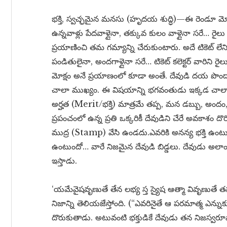
భక్తి, స్వచ్ఛమైన మనసు (హృదయ శుద్ధి)—ఈ రెండూ మోక్షం 
ఉన్నవాళ్లు పేదవాళ్లైనా, తక్కువ కులం వాళ్లైనా సరే… రైలు
ప్రయాణించి తమ గమ్యాన్ని చేరుకుంటారు. అదే టికెట్ లేనివా
పండితులైనా, అందగాళ్లైనా సరే… టికెట్ కలెక్టర్ వారిని రైలు
మోక్షం అనే ప్రయాణంలో కూడా అంతే. దేవుడి దయ పొందాల
చాలా ముఖ్యం. ఈ విషయాన్ని భగవంతుడు ఇక్కడ చాలా స్పష
అర్హత (Merit/భక్తి) మాత్రమే తప్ప, మన డబ్బు, అందం,
ప్రపంచంలో ఉన్న ప్రతి ఒక్కరికీ దేవుడిని చేరే అవకాశం దొరిక
ముద్ర (Stamp) వేసి ఉండదు.ఎవరికి అనన్య భక్తి ఉంటుం
ఉంటుందో… వారే నిజమైన దేవుడి బిడ్డలు. దేవుడు అలాంటి 
ఇస్తాడు.
‘యమేవైషవృణుతే తేన లభ్య స్త స్యైష ఆత్మా వివృణుతే త
నిజాన్ని తెలియజేస్తోంది. (“ఎవరినైతే ఆ పరమాత్మ ఎన్
దొరుకుతాడు. అటువంటి భక్తుడికే దేవుడు తన నిజస్వరూపాన