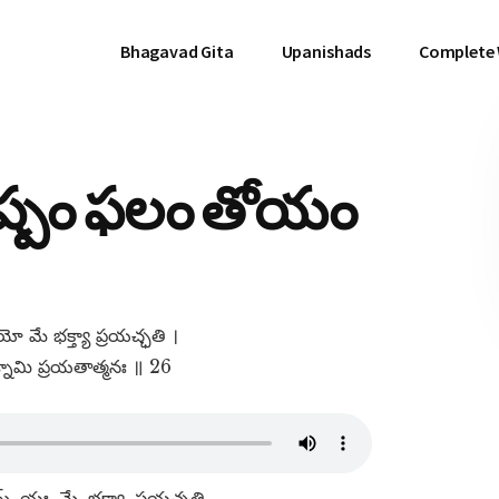
Bhagavad Gita
Upanishads
Complete
ుష్పం ఫలం తోయం
 మే భక్త్యా ప్రయచ్ఛతి ।
నామి ప్రయతాత్మనః ॥ 26
​, యః, మే, భక్త్యా, ప్రయచ్ఛతి,