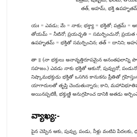
తత్​, అహమ్​, భక్తి ఉపహృతమ్
యః = ఎవడు; మే = నాకు; భక్త్యా = భక్తితో; పత్రమ్​ = 
తోయమ్​ = నీటినో; ప్రయచ్ఛతి = సమర్పించునో; ప్రయత ఆత్మ
ఉపహృతమ్​ = భక్తితో సమర్పించిన; తత్​ = దానిని; అహమ్​
తా ॥ (నా భక్తులు అనావృత్తిరూపమైన అనంతఫలాన్ని
సహజం.) ఎవడు నాకు భక్తితో ఆకునో, పువ్వునో, పండునో, నీట
నిష్కామభక్తుడు భక్తితో ఒసగిన కానుకను ప్రీతితో గ్రహిస్తు
యాగాదులతో తృప్తి చెందుతున్నారు; కాని, మహావిభూతిప
అయినప్పటికీ, భక్తుణ్ణి అనుగ్రహించ డానికి అతడు అర్పించ
వ్యాఖ్య:-
పైన చెప్పిన ఆకు, పువ్వు, పండు, నీళ్లు వంటివి పేదల