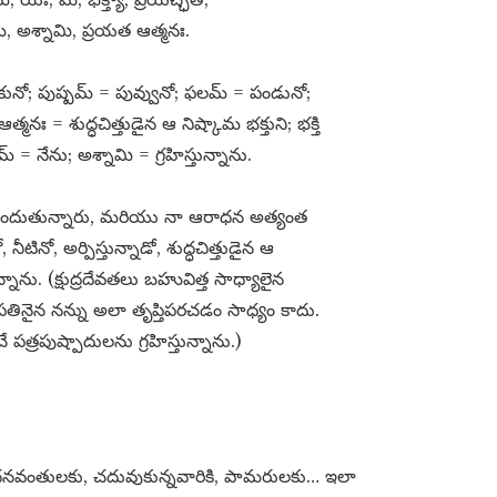
​, అశ్నామి, ప్రయత ఆత్మనః.
ఆకునో; పుష్పమ్​ = పువ్వునో; ఫలమ్​ = పండునో;
నః = శుద్ధచిత్తుడైన ఆ నిష్కామ భక్తుని; భక్తి
 = నేను; అశ్నామి = గ్రహిస్తున్నాను.
 పొందుతున్నారు, మరియు నా ఆరాధన అత్యంత
ినో, అర్పిస్తున్నాడో, శుద్ధచిత్తుడైన ఆ
న్నాను. (క్షుద్రదేవతలు బహువిత్త సాధ్యాలైన
తినైన నన్ను అలా తృప్తిపరచడం సాధ్యం కాదు.
ే పత్రపుష్పాదులను గ్రహిస్తున్నాను.)
కు, ధనవంతులకు, చదువుకున్నవారికి, పామరులకు… ఇలా