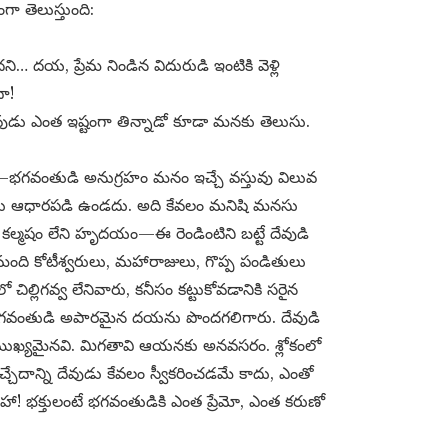
ా తెలుస్తుంది:
కాదని… దయ, ప్రేమ నిండిన విదురుడి ఇంటికి వెళ్లి
దా!
వుడు ఎంత ఇష్టంగా తిన్నాడో కూడా మనకు తెలుసు.
టే—భగవంతుడి అనుగ్రహం మనం ఇచ్చే వస్తువు విలువ
్సలు ఆధారపడి ఉండదు. అది కేవలం మనిషి మనసు
, కల్మషం లేని హృదయం—ఈ రెండింటిని బట్టే దేవుడి
ంది కోటీశ్వరులు, మహారాజులు, గొప్ప పండితులు
చిల్లిగవ్వ లేనివారు, కనీసం కట్టుకోవడానికి సరైన
ం భగవంతుడి అపారమైన దయను పొందగలిగారు. దేవుడి
 రెండే ముఖ్యమైనవి. మిగతావి ఆయనకు అనవసరం. శ్లోకంలో
్చేదాన్ని దేవుడు కేవలం స్వీకరించడమే కాదు, ఎంతో
. ఆహా! భక్తులంటే భగవంతుడికి ఎంత ప్రేమో, ఎంత కరుణో