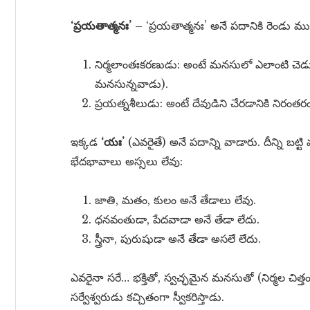
‘ప్రయతాత్మనః’
– ‘ప్రయతాత్మనః’ అనే పదానికి రెండు ము
నిర్మలాంతఃకరణుడు: అంటే మనసులో ఎలాంటి చెడు
మనసున్నవాడు).
ప్రయత్నశీలుడు: అంటే దేవుడిని చేరడానికి నిరంతర
ఇక్కడ
‘యః’
(ఎవరైతే) అనే పదాన్ని వాడారు. దీన్ని బట్
భేదభావాలు అస్సలు లేవు:
జాతి, మతం, కులం అనే తేడాలు లేవు.
ధనవంతుడా, పేదవాడా అనే తేడా లేదు.
స్త్రీనా, పురుషుడా అనే తేడా అసలే లేదు.
ఎవరైనా సరే… భక్తితో, స్వచ్ఛమైన మనసుతో (నిర్మల చిత్త
సర్వేశ్వరుడు కచ్చితంగా స్వీకరిస్తాడు.