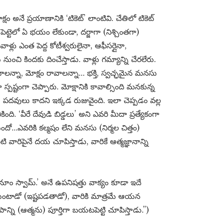
అనే ప్రయాణానికి ‘టికెట్’ లాంటివి. చేతిలో టికెట్
 పెట్టెలో ఏ భయం లేకుండా, దర్జాగా (నిశ్చింతగా)
ళ్లు ఎంత పెద్ద కోటీశ్వరులైనా, ఆఫీసర్లైనా,
 నుంచి కిందకు దించేస్తాడు. వాళ్లు గమ్యాన్ని చేరలేరు.
న్నా, మోక్షం రావాలన్నా… భక్తి, స్వచ్ఛమైన మనసు
్టంగా చెప్పారు. మోక్షానికి కావాల్సింది మనకున్న
 పదవులు కాదని ఇక్కడ రుజువైంది. ఇలా చెప్పడం వల్ల
ింది. ‘వీరే దేవుడి బిడ్డలు’ అని ఎవరి మీదా ప్రత్యేకంగా
దో…ఎవరికి కల్మషం లేని మనసు (నిర్మల చిత్తం)
వారిపైనే దయ చూపిస్తాడు, వారికే ఆత్మజ్ఞానాన్ని
నూం స్వామ్.’ అనే ఉపనిషత్తు వాక్యం కూడా ఇదే
నుకుంటాడో (ఇష్టపడతాడో), వారికి మాత్రమే ఆయన
్ని (ఆత్మను) పూర్తిగా బయటపెట్టి చూపిస్తాడు.”)