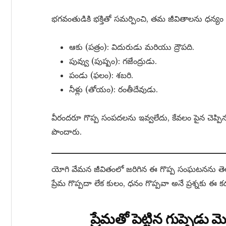
భగవంతుడికి భక్తితో సమర్పించి, తమ జీవితాలను ధన్యం (
ఆకు (పత్రం): విదురుడు మరియు ద్రౌపది.
పువ్వు (పుష్పం): గజేంద్రుడు.
పండు (ఫలం): శబరి.
నీళ్లు (తోయం): రంతీదేవుడు.
వీరందరూ గొప్ప సంపదలను ఇవ్వలేదు, కేవలం పైన చెప్పిన 
పొందారు.
యోగి వేమన జీవితంలో జరిగిన ఈ గొప్ప సంఘటనను తెలు
ప్రేమ గొప్పదా లేక కులం, ధనం గొప్పవా అనే ప్రశ్నకు 
ప్రేమతో పెట్టిన గుప్పెడ