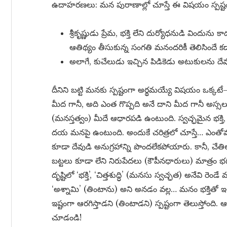
ఉదాహరణలు: మన పురాణాల్లో చూస్తే ఈ విషయం స్పష్టంగ
శ్రీకృష్ణుడు ప్రేమ, భక్తి లేని దుర్యోధనుడి విందును 
ఆతిథ్యం తీసుకున్న సంగతి మనందరికీ తెలిసిందే క
అలాగే, కుచేలుడు ఇచ్చిన పిడికెడు అటుకులను దే
దీనిని బట్టి మనకు స్పష్టంగా అర్థమయ్యే విషయం ఒక్క
మీద గానీ, అది ఎంత గొప్పది అనే దాని మీద గానీ అస
(మనస్తత్వం) మీదే ఆధారపడి ఉంటుంది. స్వచ్ఛమైన భక్తి
దయ మనపై ఉంటుంది. అందుకే చరిత్రలో చూస్తే… ఎంతోమ
కూడా దేవుడి అనుగ్రహాన్ని పొందలేకపోయారు. కానీ, చేతిలో 
బట్టలు కూడా లేని నిరుపేదలు (కౌపీనధారులు) మాత్ర
దృష్టిలో ‘భక్తి’, ‘చిత్తశుద్ధి’ (మనసు స్వచ్ఛత) అనేవి
‘అశ్నామి’ (తింటాను) అని అనడం వల్ల… మనం భక్తితో ఇచ
ఇష్టంగా ఆరగిస్తాడని (తింటాడని) స్పష్టంగా తెలుస్తోంది
చూడండి!