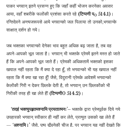
पाकर भगवान् इतने प्रसन्न हुए कि जहाँ कहीं भोजन करनेका अवसर
आया, वहाँ शबरीके फलोंकी प्रशंसा करते रहे
(टिप्पणी प
514.1)
।
0
रन्तिदेवने अन्त्यजरूपसे आये भगवान्को जल पिलाया तो उनको,भगवान्के
साक्षात् दर्शन हो गये।
जब भक्तका भगवान्को देनेका भाव बहुत अधिक बढ़ जाता है, तब वह
अपने-आपको भूल जाता है। भगवान् भी भक्तके प्रेममें इतने मस्त हो जाते
हैं कि अपने-आपको भूल जाते हैं। प्रेमकी अधिकतामें भक्तको इसका
खयाल नहीं रहता कि मैं क्या दे रहा हूँ, तो भगवान्को भी यह खयाल नहीं
रहता कि मैं क्या खा रहा हूँ! जैसे, विदुरानी प्रेमके आवेशमें भगवान्को
केलोंकी गिरी न देकर छिलके देती है, तो भगवान् उन छिलकोंको भी
गिरीकी तरह ही खा लेते हैं!
(टिप्पणी0 514.2)
।
‘तदहं भक्त्युपहृतमश्नामि प्रयतात्मनः’–
भक्तके द्वारा प्रेमपूर्वक दिये गये
उपहारको भगवान् स्वीकार ही नहीं कर लेते, प्रत्युत उसको खा लेते हैं
—
‘अश्नामि।’
जैसे, पुष्प सूँघनेकी चीज है, पर भगवान् यह नहीं देखते कि