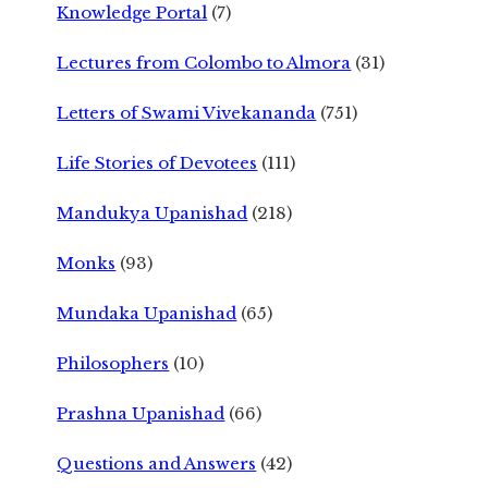
Knowledge Portal
(7)
Lectures from Colombo to Almora
(31)
Letters of Swami Vivekananda
(751)
Life Stories of Devotees
(111)
Mandukya Upanishad
(218)
Monks
(93)
Mundaka Upanishad
(65)
Philosophers
(10)
Prashna Upanishad
(66)
Questions and Answers
(42)