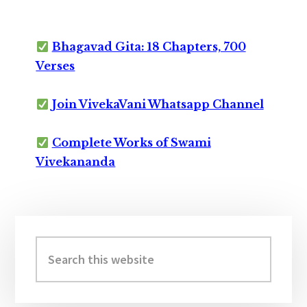
Bhagavad Gita: 18 Chapters, 700
Verses
Join VivekaVani Whatsapp Channel
Complete Works of Swami
Vivekananda
Primary
Sidebar
Search
this
website