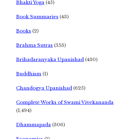
Bhakti Yoga
(45)
Book Summaries
(43)
Books
(2)
Brahma Sutras
(553)
Brihadaranyaka Upanishad
(430)
Buddhism
(1)
Chandogya Upanishad
(625)
Complete Works of Swami Vivekananda
(1,494)
Dhammapada
(306)
Economics
(1)