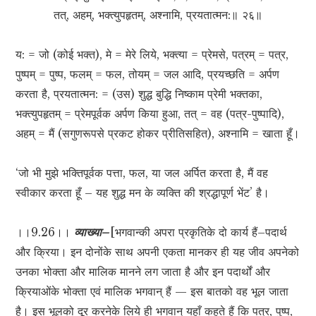
तत्, अहम्, भक्त्युपहृतम्, अश्नामि, प्रयतात्मन:॥ २६॥
य: = जो (कोई भक्त), मे = मेरे लिये, भक्त्या = प्रेमसे, पत्रम् = पत्र,
पुष्पम् = पुष्प, फलम् = फल, तोयम् = जल आदि, प्रयच्छति = अर्पण
करता है, प्रयतात्मन: = (उस) शुद्ध बुद्धि निष्काम प्रेमी भक्तका,
भक्त्युपहृतम् = प्रेमपूर्वक अर्पण किया हुआ, तत् = वह (पत्र-पुष्पादि),
अहम् = मैं (सगुणरूपसे प्रकट होकर प्रीतिसहित), अश्नामि = खाता हूँ।
‘जो भी मुझे भक्तिपूर्वक पत्ता, फल, या जल अर्पित करता है, मैं वह
स्वीकार करता हूँ – यह शुद्ध मन के व्यक्ति की श्रद्धापूर्ण भेंट’ है।
।।9.26।।
व्याख्या–
[भगवान्की अपरा प्रकृतिके दो कार्य हैं–पदार्थ
और क्रिया। इन दोनोंके साथ अपनी एकता मानकर ही यह जीव अपनेको
उनका भोक्ता और मालिक मानने लग जाता है और इन पदार्थों और
क्रियाओंके भोक्ता एवं मालिक भगवान् हैं — इस बातको वह भूल जाता
है। इस भूलको दूर करनेके लिये ही भगवान् यहाँ कहते हैं कि पत्र, पुष्प,