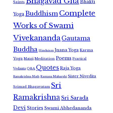
Bhagavad Gita
Bhakti
Saints
Complete
Buddhism
Yoga
Works of Swami
Vivekananda
Gautama
Buddha
Jnana Yoga
Karma
Hinduism
Poems
Yoga
Meditation
Mataji
Practical
Quotes
Raja Yoga
Vedanta
Q&A
Sister Nivedita
Ramana Maharshi
Ramakrishna Math
Sri
Srimad Bhagavatam
Ramakrishna
Sri Sarada
Devi
Stories
Swami Abhedananda