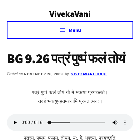
Additional
Skip
Skip
VivekaVani
to
to
menu
main
primary
Voice
content
sidebar
Menu
of
Vivekananda
BG 9.26 पत्रं पुष्पं फलं तोयं
Posted on
NOVEMBER 26, 2009
by
VIVEKAVANI HINDI
पत्रं पुष्पं फलं तोयं यो मे भक्त्या प्रयच्छति।
तदहं भक्त्युपहृत‍‍‍मश्नामि प्रयतात्मन:॥
पत्रम्, पुष्पम्, फलम्, तोयम्, य:, मे, भक्त्या, प्रयच्छति,