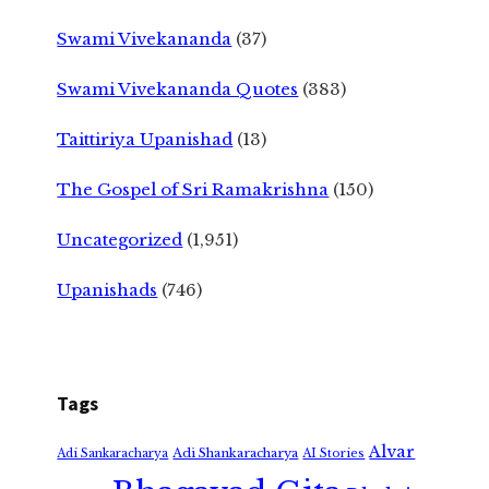
Swami Vivekananda
(37)
Swami Vivekananda Quotes
(383)
Taittiriya Upanishad
(13)
The Gospel of Sri Ramakrishna
(150)
Uncategorized
(1,951)
Upanishads
(746)
Tags
Alvar
Adi Shankaracharya
Adi Sankaracharya
AI Stories