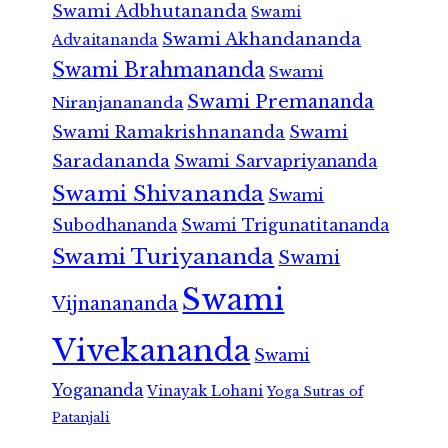
Swami Adbhutananda
Swami
Swami Akhandananda
Advaitananda
Swami Brahmananda
Swami
Swami Premananda
Niranjanananda
Swami Ramakrishnananda
Swami
Saradananda
Swami Sarvapriyananda
Swami Shivananda
Swami
Subodhananda
Swami Trigunatitananda
Swami Turiyananda
Swami
Swami
Vijnanananda
Vivekananda
Swami
Yogananda
Vinayak Lohani
Yoga Sutras of
Patanjali