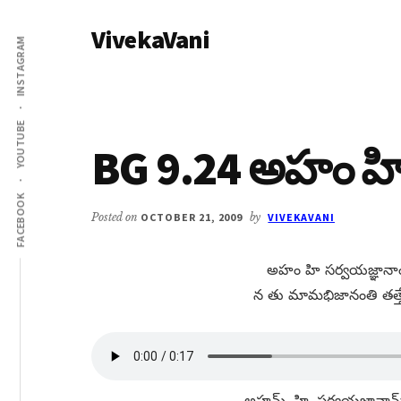
Additional
Skip
Skip
VivekaVani
to
to
menu
INSTAGRAM
main
primary
Voice
content
sidebar
of
Vivekananda
YOUTUBE
BG 9.24 అహం హి
FACEBOOK
Posted on
OCTOBER 21, 2009
by
VIVEKAVANI
అహం హి సర్వయజ్ఞానాం భ
న తు మామభిజానంతి తత్త్
అహమ్​, హి, సర్వయజ్ఞానామ్​,