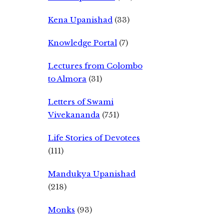
Kena Upanishad
(33)
Knowledge Portal
(7)
Lectures from Colombo
to Almora
(31)
Letters of Swami
Vivekananda
(751)
Life Stories of Devotees
(111)
Mandukya Upanishad
(218)
Monks
(93)