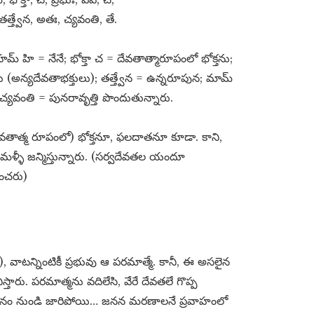
త్త్వేన, అతః, చ్యవంతి, తే.
హమ్​ హి = నేనే; భోక్తా చ = దేవతాత్మారూపంలో భోక్తను;
 (అన్యదేవతాభక్తులు); తత్త్వేన = ఉన్నరూపున; మామ్​
్యవంతి = పునరావృత్తి పొందుతున్నారు.
ష్టదేవతాత్మ రూపంలో) భోక్తనూ, ఫలదాతనూ కూడా. కాని,
మళ్ళీ జన్మిస్తున్నారు. (సర్వదేవతల యందూ
ించరు)
త), వాటన్నింటికీ ప్రభువు ఆ పరమాత్మే. కానీ, ఈ అసలైన
ారు. పరమాత్మను వదిలేసి, వేరే దేవతలే గొప్ప
 స్థానం నుండి జారిపోయి… జనన మరణాలనే ప్రవాహంలో