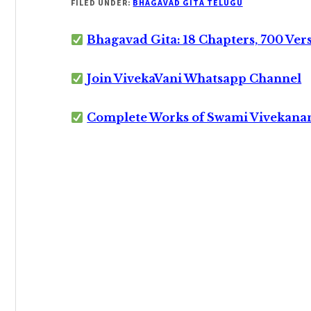
FILED UNDER:
BHAGAVAD GITA TELUGU
Bhagavad Gita: 18 Chapters, 700 Ver
Join VivekaVani Whatsapp Channel
Complete Works of Swami Vivekana