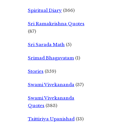
Spiritual Diary
(366)
Sri Ramakrishna Quotes
(87)
Sri Sarada Math
(5)
Srimad Bhagavatam
(1)
Stories
(359)
Swami Vivekananda
(37)
Swami Vivekananda
Quotes
(383)
Taittiriya Upanishad
(13)