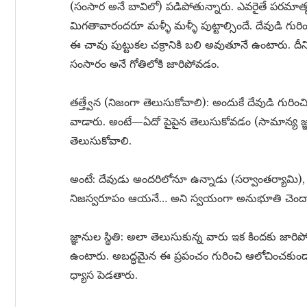
(సంసార అనే బావిలో) పడిపోతున్నారు. ఎవరైతే పరమాత్మ
మిగతావారందరూ మళ్ళీ మళ్ళీ పుట్టాల్సిందే. దేవుడి గ
ఈ చావు పుట్టుకల చక్రానికి బలి అవుతూనే ఉంటారు. దీనిన
సంసారం అనే గోతిలోకి జారిపోవడం.
తత్త్వేన (నిజంగా తెలుసుకోవాలి): అందుకే దేవుడి గురించ
వాడారు. అంటే—ఏదో పైపైన తెలుసుకోవడం (సామాన్య జ్ఞా
తెలుసుకోవాలి.
అంటే: దేవుడు అందరిలోనూ ఉన్నాడు (సర్వాంతర్యామి),
నిజస్వరూపం ఆయనే… అని స్వయంగా అనుభూతి చెందా
జ్ఞానుల స్థితి: అలా తెలుసుకున్న వారు ఇక కిందకు జారిప
ఉంటారు. అబద్ధమైన ఈ ప్రపంచం గురించి ఆలోచించకుండ
ధ్యాస పెడతారు.