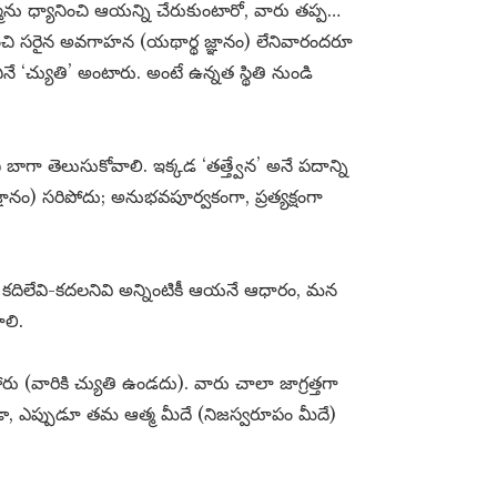
ను ధ్యానించి ఆయన్ని చేరుకుంటారో, వారు తప్ప…
ురించి సరైన అవగాహన (యథార్థ జ్ఞానం) లేనివారందరూ
ే ‘చ్యుతి’ అంటారు. అంటే ఉన్నత స్థితి నుండి
ి బాగా తెలుసుకోవాలి. ఇక్కడ ‘తత్త్వేన’ అనే పదాన్ని
నం) సరిపోదు; అనుభవపూర్వకంగా, ప్రత్యక్షంగా
 కదిలేవి-కదలనివి అన్నింటికీ ఆయనే ఆధారం, మన
లి.
ోరు (వారికి చ్యుతి ఉండదు). వారు చాలా జాగ్రత్తగా
ా, ఎప్పుడూ తమ ఆత్మ మీదే (నిజస్వరూపం మీదే)