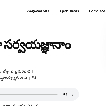
Bhagavad Gita
Upanishads
Complete
 సర్వయజ్ఞానాం
ోక్తా చ ప్రభురేవ చ ।
వేనాతశ్చ్యవంతి తే ॥ 24
 భోక్తా, చ, ప్రభుః, ఏవ, చ,