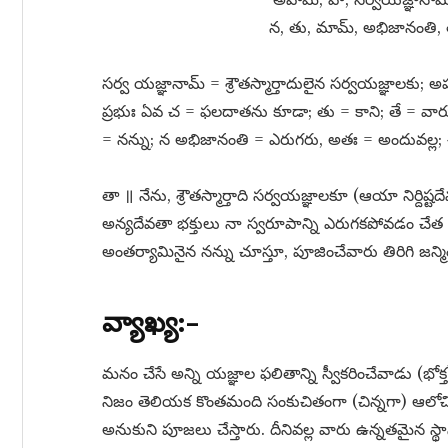
న, తు, మామ్​, అభిజానంతి, త
సర్వ యజ్ఞానామ్​ = శ్రౌతస్మార్తాదులైన సర్వయజ్ఞాలకు; అ
ప్రభుః ఏవ చ = ఫలదాతను కూడా; తు = కాని; తే = వారు
= నన్ను; న అభిజానంతి = ఎరుగరు, అతః = అందువల్ల; చ
తా ॥ నేను, శ్రౌతస్మార్తాది సర్వయజ్ఞాలకూ (ఆయా నిర్ది
అన్యదేవతా భక్తులు నా స్వరూపాన్ని ఎరుగకపోవడం చేత 
అంతర్యామినైన నన్ను చూస్తూ, పూజించేవారు తిరిగి జన్మ
వ్యాఖ్య:–
మనం చేసే అన్ని యజ్ఞాల ఫలితాన్ని స్వీకరించేవాడు (భోక్
నిజం తెలియక కొంతమంది సంకుచితంగా (చిన్నగా) ఆలోచిస్త
అనుకుని పూజలు చేస్తారు. దీనివల్ల వారు ఉన్నతమైన