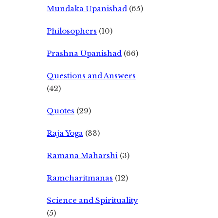
Mundaka Upanishad
(65)
Philosophers
(10)
Prashna Upanishad
(66)
Questions and Answers
(42)
Quotes
(29)
Raja Yoga
(33)
Ramana Maharshi
(3)
Ramcharitmanas
(12)
Science and Spirituality
(5)