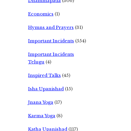
Dhammapada
(306)
Economics
(1)
Hymns and Prayers
(31)
Important Incidents
(554)
Important Incidents
Telugu
(4)
Inspired Talks
(45)
Isha Upanishad
(15)
Jnana Yoga
(17)
Karma Yoga
(8)
Katha Upanishad
(117)