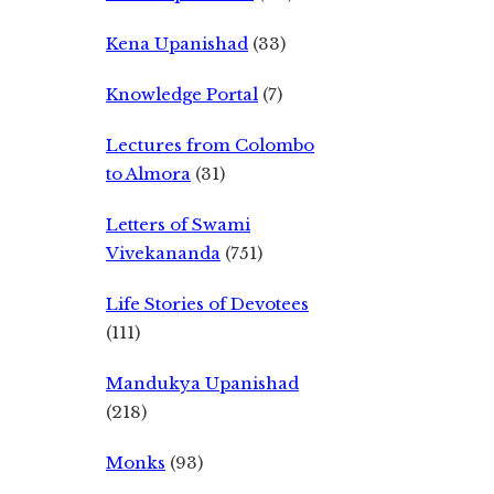
Kena Upanishad
(33)
Knowledge Portal
(7)
Lectures from Colombo
to Almora
(31)
Letters of Swami
Vivekananda
(751)
Life Stories of Devotees
(111)
Mandukya Upanishad
(218)
Monks
(93)