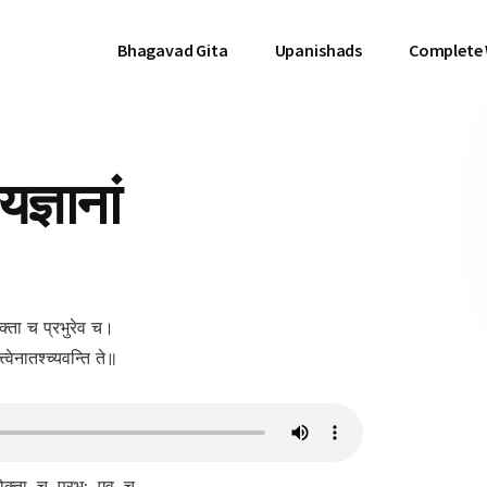
Bhagavad Gita
Upanishads
Complete
ज्ञानां
ोक्ता च प्रभुरेव च।
्वेनातश्च्यवन्ति ते॥
ोक्ता, च, प्रभु:, एव, च,