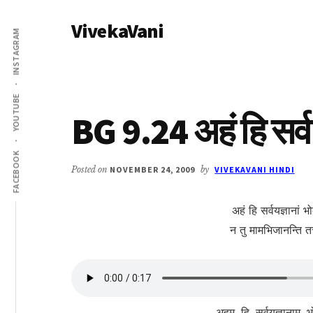
Additional
Skip
Skip
VivekaVani
to
to
menu
INSTAGRAM
main
primary
Voice
content
sidebar
of
Vivekananda
YOUTUBE
BG 9.24 अहं हि सर्वय
FACEBOOK
Posted on
NOVEMBER 24, 2009
by
VIVEKAVANI HINDI
अहं हि सर्वयज्ञानां भ
न तु मामभिजानन्ति तत्त
अहम्, हि, सर्वयज्ञानाम्, भ