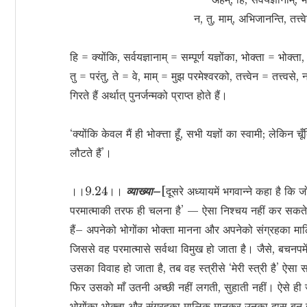
न, तु, माम्, अभिजानन्ति, तत्त
हि = क्योंकि, सर्वयज्ञानाम् = सम्पूर्ण यज्ञोंका, भोक्ता = भोक्
तु = परंतु, ते = वे, माम् = मुझ परमेश्वरको, तत्त्वेन = तत्त्व
गिरते हैं अर्थात् पुनर्जन्मको प्राप्त होते हैं।
‘क्योंकि केवल मैं ही भोक्त्ता हूँ, सभी यज्ञों का स्वामी; लेकिन चू
लौटते हैं’।
।।9.24।।
व्याख्या–
[दूसरे अध्यायमें भगवान्ने कहा है कि जो
परमात्माकी तरफ ही चलना है’ — ऐसा निश्चय नहीं कर सकते 
हैं– अपनेको भोगोंका भोक्ता मानना और अपनेको संग्रहका मालि
जिससे वह परमात्मासे सर्वथा विमुख हो जाता है। जैसे, बचनपम
उसका विवाह हो जाता है, तब वह स्त्रीसे ‘मेरी स्त्री है’ ऐ
फिर उसको माँ उतनी अच्छी नहीं लगती, सुहाती नहीं। ऐसे ही ज
भोगोंका भोक्ता और संग्रहका मालिक मानकर उनका दास बन जात