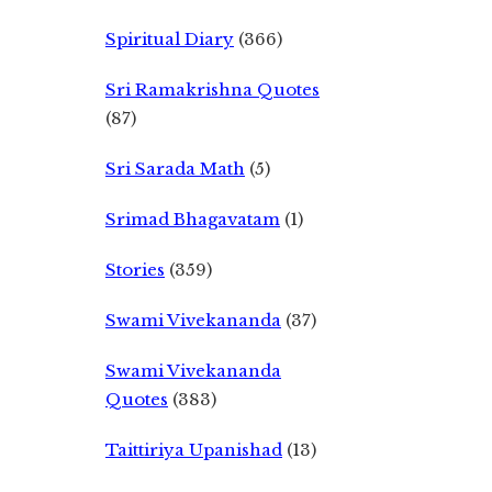
Spiritual Diary
(366)
Sri Ramakrishna Quotes
(87)
Sri Sarada Math
(5)
Srimad Bhagavatam
(1)
Stories
(359)
Swami Vivekananda
(37)
Swami Vivekananda
Quotes
(383)
Taittiriya Upanishad
(13)