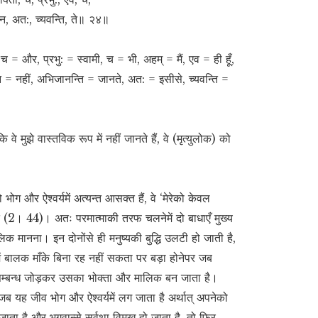
्वेन, अत:, च्यवन्ति, ते॥ २४॥
ता, च = और, प्रभु: = स्वामी, च = भी, अहम् = मैं, एव = ही हूँ,
से, न = नहीं, अभिजानन्ति = जानते, अत: = इसीसे, च्यवन्ति =
ँकि वे मुझे वास्तविक रूप में नहीं जानते हैं, वे (मृत्युलोक) को
 भोग और ऐश्वर्यमें अत्यन्त आसक्त हैं, वे ‘मेरेको केवल
(2। 44)। अतः परमात्माकी तरफ चलनेमें दो बाधाएँ मुख्य
क मानना। इन दोनोंसे ही मनुष्यकी बुद्धि उलटी हो जाती है,
ें बालक माँके बिना रह नहीं सकता पर बड़ा होनेपर जब
सा सम्बन्ध जोड़कर उसका भोक्ता और मालिक बन जाता है।
ब यह जीव भोग और ऐश्वर्यमें लग जाता है अर्थात् अपनेको
ा है और भगवान्से सर्वथा विमुख हो जाता है, तो फिर