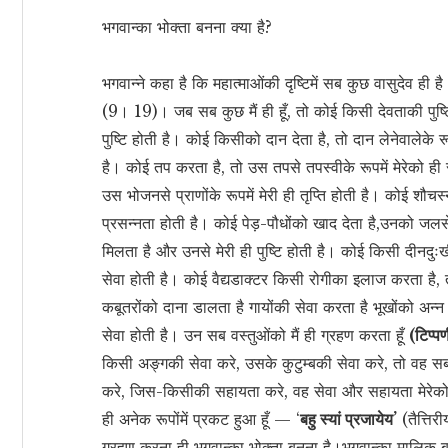
भगवान्का भोक्ता बनना क्या है?
भगवान्ने कहा है कि महात्माओंकी दृष्टिमें सब कुछ वासुदेव ही ह
(9। 19)। जब सब कुछ मैं ही हूँ, तो कोई किसी देवताकी पुष्टिके
पुष्टि होती है। कोई किसीको दान देता है, तो दान लेनेवालेके र
है। कोई तप करता है, तो उस तपसे तपस्वीके रूपमें मेरेको ह
उस भोजनसे प्राणोंके रूपमें मेरी ही तृप्ति होती है। कोई शौचस
प्रसन्नता होती है। कोई पेड़-पौधोंको खाद देता है,उनको जलसे
मिलता है और उनसे मेरी ही पुष्टि होती है। कोई किसी दीनदु
सेवा होती है। कोई वैद्यडाक्टर किसी रोगीका इलाज करता है, त
कबूतरोंको दाना डालता है गायोंकी सेवा करता है भूखोंको अन्न 
सेवा होती है। उन सब वस्तुओंको मैं ही ग्रहण करता हूँ
(टिप्प
किसी अङ्गकी सेवा करे, उसके कुटुम्बकी सेवा करे, तो वह सब स
करे, जिस-किसीकी सहायता करे, वह सेवा और सहायता मेरेको ही
ही अनेक रूपोंमें प्रकट हुआ हूँ — ‘
बहु स्यां प्रजायेय’
(तैत्तिर
ग्रहण करना ही भगवान्का भोक्ता बनना है।भगवान्का मालिक बनना 