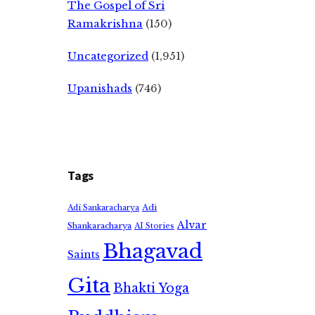
The Gospel of Sri
Ramakrishna
(150)
Uncategorized
(1,951)
Upanishads
(746)
Tags
Adi
Adi Sankaracharya
Alvar
Shankaracharya
AI Stories
Bhagavad
Saints
Gita
Bhakti Yoga