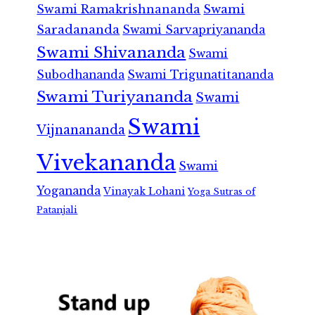
Swami Ramakrishnananda
Swami
Saradananda
Swami Sarvapriyananda
Swami Shivananda
Swami
Subodhananda
Swami Trigunatitananda
Swami Turiyananda
Swami
Swami
Vijnanananda
Vivekananda
Swami
Yogananda
Vinayak Lohani
Yoga Sutras of
Patanjali