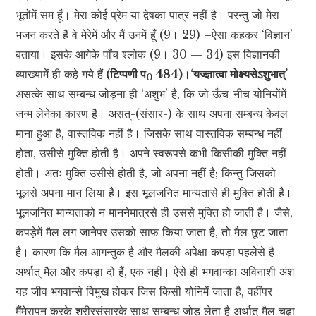
भूतोंमें सम हूँ। मेरा कोई प्रेम या द्वेषका पात्र नहीं है। परन्तु जो मेरा
भजन करते हैं वे मेरेमें और मैं उनमें हूँ (9। 29) –ऐसा कहकर ‘विज्ञान’
बताया। इसके आगेके पाँच श्लोक (9। 30 — 34) इस विज्ञानकी
व्याख्यामें ही कहे गये हैं
(टिप्पणी प
484)
।
‘यज्ज्ञात्वा मोक्ष्यसेऽशुभात्’–
0
असत्के साथ सम्बन्ध जोड़ना ही ‘अशुभ’ है, कि जो ऊँच-नीच योनियोंमें
जन्म लेनेका कारण है। असत्-(संसार-) के साथ अपना सम्बन्ध केवल
माना हुआ है, वास्तविक नहीं है। जिसके साथ वास्तविक सम्बन्ध नहीं
होता, उसीसे मुक्ति होती है। अपने स्वरूपसे कभी किसीकी मुक्ति नहीं
होती। अतः मुक्ति उसीसे होती है, जो अपना नहीं है; किन्तु जिसको
भूलसे अपना मान लिया है। इस भूलजनित मान्यतासे ही मुक्ति होती है।
भूलजनित मान्यताको न माननेमात्रसे ही उससे मुक्ति हो जाती है। जैसे,
कपड़ेमें मैल लग जानेपर उसको साफ किया जाता है, तो मैल छूट जाता
है। कारण कि मैल आगन्तुक है और मैलकी अपेक्षा कपड़ा पहलेसे है
अर्थात् मैल और कपड़ा दो हैं, एक नहीं। ऐसे ही भगवान्का अविनाशी अंश
यह जीव भगवान्से विमुख होकर जिस किसी योनिमें जाता है, वहींपर
मैंमेरापन करके शरीरसंसारके साथ सम्बन्ध जोड़ लेता है अर्थात् मैल चढ़ा