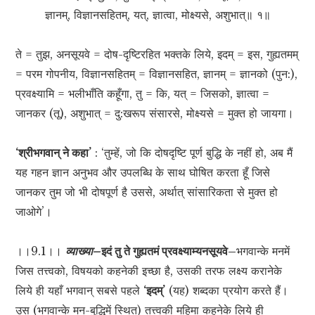
ज्ञानम्, विज्ञानसहितम्, यत्, ज्ञात्वा, मोक्ष्यसे, अशुभात्॥ १॥
ते = तुझ, अनसूयवे = दोष-दृष्टिरहित भक्तके लिये, इदम् = इस, गुह्यतमम्
= परम गोपनीय, विज्ञानसहितम् = विज्ञानसहित, ज्ञानम् = ज्ञानको (पुन:),
प्रवक्ष्यामि = भलीभाँति कहूँगा, तु = कि, यत् = जिसको, ज्ञात्वा =
जानकर (तू), अशुभात् = दु:खरूप संसारसे, मोक्ष्यसे = मुक्त हो जायगा।
‘श्रीभगवान् ने कहा’
: ‘तुम्हें, जो कि दोषदृष्टि पूर्ण बुद्धि के नहीं हो, अब मैं
यह गहन ज्ञान अनुभव और उपलब्धि के साथ घोषित करता हूँ जिसे
जानकर तुम जो भी दोषपूर्ण है उससे, अर्थात् सांसारिकता से मुक्त हो
जाओगे’।
।।9.1।।
व्याख्या–
इदं तु ते गुह्यतमं प्रवक्ष्याम्यनसूयवे–
भगवान्के मनमें
जिस तत्त्वको, विषयको कहनेकी इच्छा है, उसकी तरफ लक्ष्य करानेके
लिये ही यहाँ भगवान् सबसे पहले
‘इदम्’
(यह) शब्दका प्रयोग करते हैं।
उस (भगवान्के मन-बुद्धिमें स्थित) तत्त्वकी महिमा कहनेके लिये ही