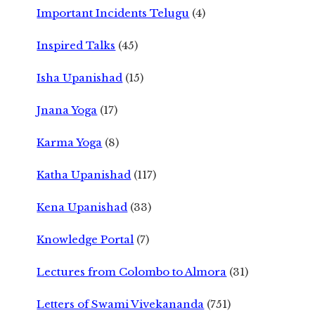
Important Incidents Telugu
(4)
Inspired Talks
(45)
Isha Upanishad
(15)
Jnana Yoga
(17)
Karma Yoga
(8)
Katha Upanishad
(117)
Kena Upanishad
(33)
Knowledge Portal
(7)
Lectures from Colombo to Almora
(31)
Letters of Swami Vivekananda
(751)