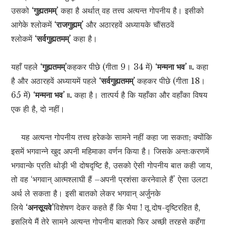
उसको
‘गुह्यतमम्’
कहा है अर्थात् वह तत्त्व अत्यन्त गोपनीय है। इसीको
आगेके श्लोकमें
‘राजगुह्यम्’
और अठारहवें अध्यायके चौंसठवें
श्लोकमें
‘सर्वगुह्यतमम्’
कहा है।
यहाँ पहले
‘गुह्यतमम्’
कहकर पीछे (गीता 9। 34 में)
‘मन्मना भव’ ৷৷.
कहा
है और अठारहवें अध्यायमें पहले
‘सर्वगुह्यतमम्’
कहकर पीछे (गीता 18।
65 में)
‘मन्मना भव’ ৷৷.
कहा है। तात्पर्य है कि यहाँका और वहाँका विषय
एक ही है, दो नहीं।
यह अत्यन्त गोपनीय तत्त्व हरेकके सामने नहीं कहा जा सकता; क्योंकि
इसमें भगवान्ने खुद अपनी महिमाका वर्णन किया है। जिसके अन्तःकरणमें
भगवान्के प्रति थोड़ी भी दोषदृष्टि है, उसको ऐसी गोपनीय बात कही जाय,
तो वह ‘भगवान् आत्मश्लाघी हैं –अपनी प्रशंसा करनेवाले हैं’ ऐसा उलटा
अर्थ ले सकता है। इसी बातको लेकर भगवान् अर्जुनके
लिये
‘अनसूयवे’
विशेषण देकर कहते हैं कि भैया ! तू दोष-दृष्टिरहित है,
इसलिये मैं तेरे सामने अत्यन्त गोपनीय बातको फिर अच्छी तरहसे कहूँगा