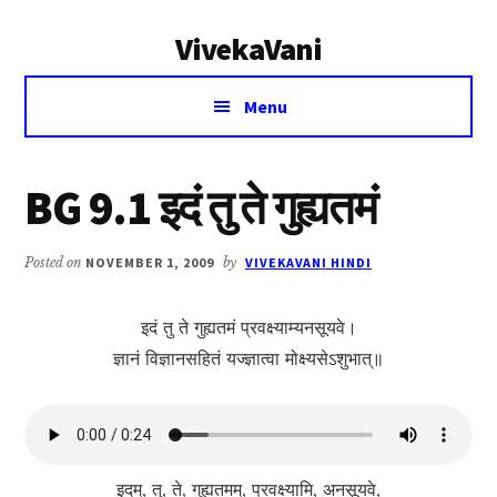
Additional
Skip
Skip
VivekaVani
to
to
menu
main
primary
Voice
content
sidebar
Menu
of
Vivekananda
BG 9.1 इदं तु ते गुह्यतमं
Posted on
NOVEMBER 1, 2009
by
VIVEKAVANI HINDI
इदं तु ते गुह्यतमं प्रवक्ष्याम्यनसूयवे।
ज्ञानं विज्ञानसहितं यज्ज्ञात्वा मोक्ष्यसेऽशुभात्॥
इदम्, तु, ते, गुह्यतमम्, प्रवक्ष्यामि, अनसूयवे,