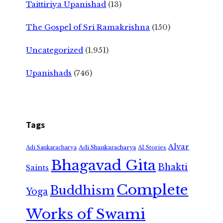
Taittiriya Upanishad
(13)
The Gospel of Sri Ramakrishna
(150)
Uncategorized
(1,951)
Upanishads
(746)
Tags
Alvar
Adi Shankaracharya
Adi Sankaracharya
AI Stories
Bhagavad Gita
Bhakti
Saints
Complete
Buddhism
Yoga
Works of Swami