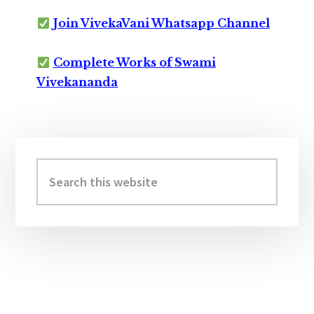
Join VivekaVani Whatsapp Channel
Complete Works of Swami
Vivekananda
Primary
Sidebar
Search
this
website