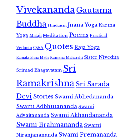
Vivekananda
Gautama
Buddha
Jnana Yoga
Karma
Hinduism
Poems
Yoga
Meditation
Mataji
Practical
Quotes
Raja Yoga
Vedanta
Q&A
Sister Nivedita
Ramana Maharshi
Ramakrishna Math
Sri
Srimad Bhagavatam
Ramakrishna
Sri Sarada
Devi
Stories
Swami Abhedananda
Swami Adbhutananda
Swami
Swami Akhandananda
Advaitananda
Swami Brahmananda
Swami
Swami Premananda
Niranjanananda