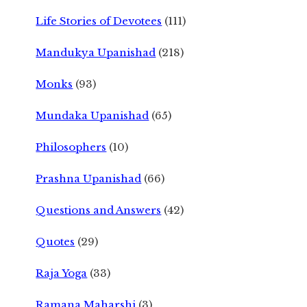
Life Stories of Devotees
(111)
Mandukya Upanishad
(218)
Monks
(93)
Mundaka Upanishad
(65)
Philosophers
(10)
Prashna Upanishad
(66)
Questions and Answers
(42)
Quotes
(29)
Raja Yoga
(33)
Ramana Maharshi
(3)