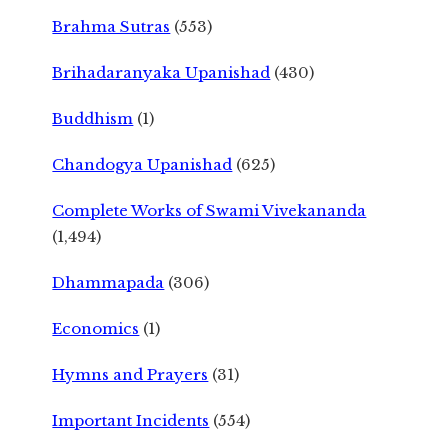
Brahma Sutras
(553)
Brihadaranyaka Upanishad
(430)
Buddhism
(1)
Chandogya Upanishad
(625)
Complete Works of Swami Vivekananda
(1,494)
Dhammapada
(306)
Economics
(1)
Hymns and Prayers
(31)
Important Incidents
(554)