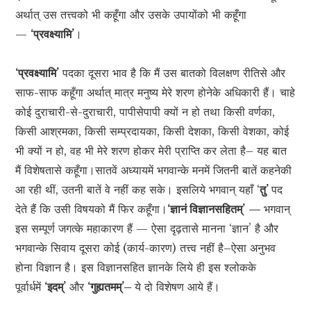
अर्थात् उस तत्त्वको भी कहूँगा और उसके उपायोंको भी कहूँगा
—
‘प्रवक्ष्यामि’
।
‘प्रवक्ष्यामि’
पदका दूसरा भाव है कि मैं उस बातको विलक्षण रीतिसे और
साफ-साफ कहूँगा अर्थात् मात्र मनुष्य मेरे शरण होनेके अधिकारी हैं। चाहे
कोई दुराचारी-से-दुराचारी, पापीसेपापी क्यों न हो तथा किसी वर्णका,
किसी आश्रमका, किसी सम्प्रदायका, किसी देशका, किसी वेशका, कोई
भी क्यों न हो, वह भी मेरे शरण होकर मेरी प्राप्ति कर लेता है– यह बात
मैं विशेषतासे कहूँगा।सातवें अध्यायमें भगवान्के मनमें जितनी बातें कहनेकी
आ रही थीं, उतनी बातें वे नहीं कह सके। इसलिये भगवान् यहाँ ‘
तु’
पद
देते हैं कि उसी विषयको मैं फिर कहूँगा।
‘ज्ञानं विज्ञानसहितम्’
—
भगवान्
इस सम्पूर्ण जगत्के महाकारण हैं — ऐसा दृढ़तासे मानना ‘ज्ञान’ है और
भगवान्के सिवाय दूसरा कोई (कार्य-कारण) तत्त्व नहीं है–ऐसा अनुभव
होना विज्ञान है। इस विज्ञानसहित ज्ञानके लिये ही इस श्लोकके
पूर्वार्धमें
‘इदम्’
और
‘गुह्यतमम्’–
ये दो विशेषण आये हैं।