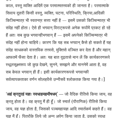
काल, वस्तु व्यक्ति आदिमें एक परमात्मतत्त्वको ही जानता है। परमात्माके
सिवाय दूसरी किसी वस्तु, व्यक्ति, घटना, परिस्थिति, क्रिया,आदिकी
किञ्चिन्मात्र भी स्वतन्त्र सत्ता नहीं है — इसमें उसको किञ्चिन्मात्र भी
संदेह नहीं होता। ऐसे ही भगवान् विराट्रूपसे अनेक रूपोंमें प्रकट हो रहे
हैं अतः सब कुछ भगवान्हीभगवान् हैं — इसमें अपनेको किञ्चिन्मात्र भी
संदेह नहीं होना चाहिये। कारण कि यह सब भगवान् कैसे हो सकते हैं यह
संदेह साधकको वास्तविक तत्त्वसे, मुक्तिसे वञ्चित कर देता है और महान्
आफतमें फँसा देता है। अतः यह बात दृढ़तासे मान लें कि कार्यकारणरूपे
स्थूलसूक्ष्मरूप जो कुछ देखने, सुनने, समझने और माननेमें आता है, वह
सब केवल भगवान् ही हैं। इसी कार्यकारणरूपसे भगवान्की
सर्वव्यापकताका वर्णन सोलहवेंसे उन्नीसवें श्लोकतक किया गया है।]
‘अहं क्रतुरहं यज्ञः स्वधाहमहमौषधम्’ —
जो वैदिक रीतिसे किया जाय, वह
क्रतु होता है। वह क्रतु मैं ही हूँ। जो स्मार्त (पौराणिक) रीतिसे किया
जाय, वह यज्ञ होता है, जिसको पञ्चमहायज्ञ आदि स्मार्तकर्म कहते हैं। वह
यज्ञ मैं हूँ। पितरोंके लिये जो अन्न अर्पण किया जाता है, उसको स्वधा