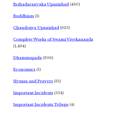
Brihadaranyaka Upanishad
(430)
Buddhism
(1)
Chandogya Upanishad
(625)
Complete Works of Swami Vivekananda
(1,494)
Dhammapada
(306)
Economics
(1)
Hymns and Prayers
(31)
Important Incidents
(554)
Important Incidents Telugu
(4)