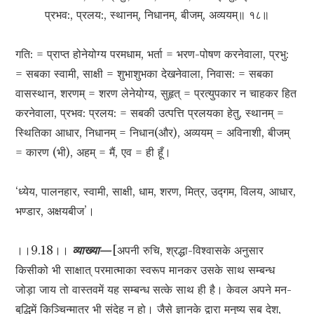
प्रभव:, प्रलय:, स्थानम्, निधानम्, बीजम्, अव्ययम्॥ १८॥
गति: = प्राप्त होनेयोग्य परमधाम, भर्ता = भरण-पोषण करनेवाला, प्रभु:
= सबका स्वामी, साक्षी = शुभाशुभका देखनेवाला, निवास: = सबका
वासस्थान, शरणम् = शरण लेनेयोग्य, सुहृत् = प्रत्युपकार न चाहकर हित
करनेवाला, प्रभव: प्रलय: = सबकी उत्पत्ति प्रलयका हेतु, स्थानम् =
स्थितिका आधार, निधानम् = निधान(और), अव्ययम् = अविनाशी, बीजम्
= कारण (भी), अहम् = मैं, एव = ही हूँ।
‘ध्येय, पालनहार, स्वामी, साक्षी, धाम, शरण, मित्र, उद्गम, विलय, आधार,
भण्डार, अक्षयबीज’।
।।9.18।।
व्याख्या
—
[अपनी रुचि, श्रद्धा-विश्वासके अनुसार
किसीको भी साक्षात् परमात्माका स्वरूप मानकर उसके साथ सम्बन्ध
जोड़ा जाय तो वास्तवमें यह सम्बन्ध सत्के साथ ही है। केवल अपने मन-
बुद्धिमें किञ्चिन्मात्र भी संदेह न हो। जैसे ज्ञानके द्वारा मनुष्य सब देश,