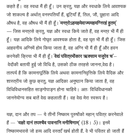
कहते हैं। वह स्वधा मैं ही हूँ। उन क्रतु, यज्ञ और स्वधाके लिये आवश्यक
जो शाकल्य है अर्थात् वनस्पतियाँ हैं, बूटियाँ हैं, तिल, जौ, छुहारा आदि
औषध है, वह औषध भी मैं ही हूँ।’
मन्त्रोऽहमहमेवाज्यमहमग्निरहं हुतम्’
—
जिस मन्त्रसे क्रतु, यज्ञ और स्वधा किये जाते हैं, वह मन्त्र भी मैं ही
हूँ। यज्ञ आदिके लिये गोघृत आवश्यक होता है, वह घृत भी मैं ही हूँ। जिस
आहवनीय अग्निमें होम किया जाता है, वह अग्नि भी मैं ही हूँ और हवन
करनेकी क्रिया भी मैं ही हूँ।’
वेद्यं पवित्रमोंकार ऋक्साम यजुरेव च’–
वेदोंकी बतायी हुई जो विधि है, उसको ठीक तरहसे जानना,वेद्य है।
तात्पर्य है कि कामनापूर्तिके लिये अथवा कामनानिवृत्तिके लिये वैदिक और
शास्त्रीय जो कुछ क्रतु, यज्ञ आदिका अनुष्ठान किया जाता है, वह
विधिविधानसहित साङ्गोपाङ्ग होना चाहिये। अतः विधिविधानको
जाननेयोग्य सब बातें वेद्य कहलाती हैं। वह वेद्य मेरा स्वरूप है।
यज्ञ, दान और तप — ये तीनों निष्काम पुरुषोंको महान् पवित्र करनेवाले
हैं — ‘
यज्ञो दानं तपश्चैव पावनानि मनीषिणाम्’
(18। 5)। इनमें
निष्कामभावसे जो हव्य आदि वस्तुएँ खर्च होती हैं, वे भी पवित्र हो जाती हैं