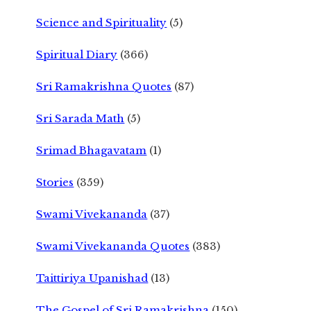
Science and Spirituality
(5)
Spiritual Diary
(366)
Sri Ramakrishna Quotes
(87)
Sri Sarada Math
(5)
Srimad Bhagavatam
(1)
Stories
(359)
Swami Vivekananda
(37)
Swami Vivekananda Quotes
(383)
Taittiriya Upanishad
(13)
The Gospel of Sri Ramakrishna
(150)