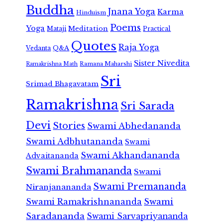
Buddha
Jnana Yoga
Karma
Hinduism
Poems
Yoga
Meditation
Mataji
Practical
Quotes
Raja Yoga
Vedanta
Q&A
Sister Nivedita
Ramana Maharshi
Ramakrishna Math
Sri
Srimad Bhagavatam
Ramakrishna
Sri Sarada
Devi
Stories
Swami Abhedananda
Swami Adbhutananda
Swami
Swami Akhandananda
Advaitananda
Swami Brahmananda
Swami
Swami Premananda
Niranjanananda
Swami Ramakrishnananda
Swami
Saradananda
Swami Sarvapriyananda