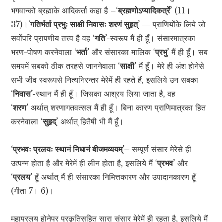
भगवान्को ब्रह्माके आदिकर्ता कहा है –‘
ब्रह्मणोऽप्यादिकर्त्रे’
(11।
37)।’
गतिर्भर्ता प्रभुः साक्षी निवासः शरणं सुहृत्’ —
प्राणियोंके लिये जो
सर्वोपरि प्रापणीय तत्त्व है वह ‘
गति’-
स्वरूप मैं ही हूँ। संसारमात्रका
भरण-पोषण करनेवाला ‘
भर्ता’
और संसारका मालिक ‘
प्रभु’
मैं ही हूँ। सब
समयमें सबको ठीक तरहसे जाननेवाला ‘
साक्षी’
मैं हूँ। मेरे ही अंश होनेसे
सभी जीव स्वरूपसे नित्यनिरन्तर मेरेमें ही रहते हैं, इसलिये उन सबका
‘
निवास’-
स्थान मैं ही हूँ। जिसका आश्रय लिया जाता है, वह
‘
शरण’
अर्थात् शरणागतवत्सल मैं ही हूँ। बिना कारण प्राणिमात्रका हित
करनेवाला ‘
सुहृद्’
अर्थात् हितैषी भी मैं हूँ।
‘प्रभवः प्रलयः स्थानं निधानं बीजमव्ययम्’–
सम्पूर्ण संसार मेरेसे ही
उत्पन्न होता है और मेरेमें ही लीन होता है, इसलिये मैं ‘
प्रभव’
और
‘
प्रलय’
हूँ अर्थात् मैं ही संसारका निमित्तकारण और उपादानकारण हूँ
(गीता 7। 6)।
महाप्रलय होनेपर प्रकृतिसहित सारा संसार मेरेमें ही रहता है, इसलिये मैं