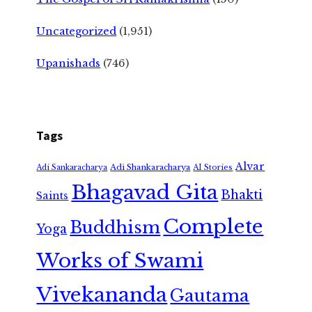
Uncategorized
(1,951)
Upanishads
(746)
Tags
Alvar
Adi Shankaracharya
Adi Sankaracharya
AI Stories
Bhagavad Gita
Bhakti
Saints
Complete
Buddhism
Yoga
Works of Swami
Vivekananda
Gautama