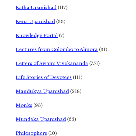
Katha Upanishad
(117)
Kena Upanishad
(33)
Knowledge Portal
(7)
Lectures from Colombo to Almora
(31)
Letters of Swami Vivekananda
(751)
Life Stories of Devotees
(111)
Mandukya Upanishad
(218)
Monks
(93)
Mundaka Upanishad
(65)
Philosophers
(10)