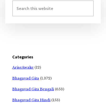
Sidebar
Search
this
website
Categories
AriseAwake
(12)
Bhagavad Gita
(1,372)
Bhagavad Gita Bengali
(653)
Bhagavad Gita Hindi
(153)