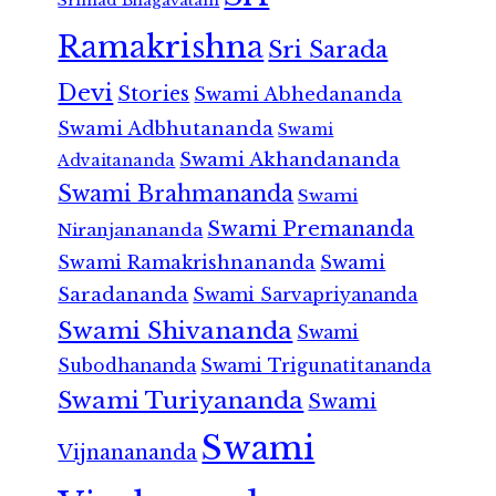
Srimad Bhagavatam
Ramakrishna
Sri Sarada
Devi
Stories
Swami Abhedananda
Swami Adbhutananda
Swami
Swami Akhandananda
Advaitananda
Swami Brahmananda
Swami
Swami Premananda
Niranjanananda
Swami Ramakrishnananda
Swami
Saradananda
Swami Sarvapriyananda
Swami Shivananda
Swami
Subodhananda
Swami Trigunatitananda
Swami Turiyananda
Swami
Swami
Vijnanananda