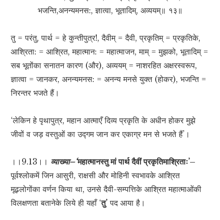
भजन्ति,अनन्यमनस:, ज्ञात्वा, भूतादिम्, अव्ययम्॥ १३॥
तु = परंतु, पार्थ = हे कुन्तीपुत्र!, दैवीम् = दैवी, प्रकृतिम् = प्रकृतिके,
आश्रिता: = आश्रित, महात्मान: = महात्माजन, माम् = मुझको, भूतादिम् =
सब भूतोंका सनातन कारण (और), अव्ययम् = नाशरहित अक्षरस्वरूप,
ज्ञात्वा = जानकर, अनन्यमनस: = अनन्य मनसे युक्त (होकर), भजन्ति =
निरन्तर भजते हैं।
‘लेकिन हे पृथापुत्र, महान आत्माएँ दिव्य प्रकृति के अधीन होकर मुझे
जीवों व जड़ वस्तुओं का उद्गम जान कर एकाग्र मन से भजते हैं’।
।।9.13।।
व्याख्या–‘
महात्मानस्तु मां पार्थ दैवीं प्रकृतिमाश्रिताः’–
पूर्वश्लोकमें जिन आसुरी, राक्षसी और मोहिनी स्वभावके आश्रित
मूढ़लोगोंका वर्णन किया था, उनसे दैवी-सम्पत्तिके आश्रित महात्माओंकी
विलक्षणता बतानेके लिये ही यहाँ ‘
तु’
पद आया है।