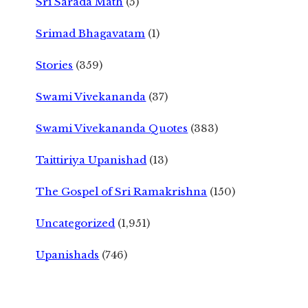
Sri Sarada Math
(5)
Srimad Bhagavatam
(1)
Stories
(359)
Swami Vivekananda
(37)
Swami Vivekananda Quotes
(383)
Taittiriya Upanishad
(13)
The Gospel of Sri Ramakrishna
(150)
Uncategorized
(1,951)
Upanishads
(746)