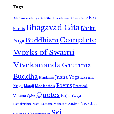
Tags
Alvar
Adi Shankaracharya
Adi Sankaracharya
AI Stories
Bhagavad Gita
Bhakti
Saints
Complete
Buddhism
Yoga
Works of Swami
Vivekananda
Gautama
Buddha
Jnana Yoga
Karma
Hinduism
Poems
Yoga
Meditation
Mataji
Practical
Quotes
Raja Yoga
Vedanta
Q&A
Sister Nivedita
Ramana Maharshi
Ramakrishna Math
Sri