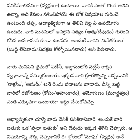
పనికిమాలినవిగా (వ్యర్థంగా) ఉంటాయి. వారికి ఎంతో కొంత తెలివి
ఉన్నా, అది కేవలం నశించిపోయే ఈ లోక విషయాల గురించే
ఉంటుంది తప్ప, ఆధ్యాత్మికంగా ఆ తెలివి వల్ల ఏ ఉపయోగం
ఉండదు. వారి మనసులో అసలైన సత్యం (ఆత్మ/దేవుడు) గురించి
కనీస అవగాహన కూడా ఉండదు. అందుకే వారిని ‘విచేతసులు’
(బుద్ధి లేనివారు/విచక్షణ కోల్పోయినవారు) అని పిలిచారు.
వారు మనిషిని భ్రమలో పడేసే, అజ్ఞానంలోకి నెట్టేసే రాక్షస
స్వభావాన్నే నమ్ముకుంటారు. ఇక్కడ వారి క్రూరత్వాన్ని చెప్పడానికి
‘రాక్షసీం’, ‘ఆసురీం’ అనే రెండు పదాలను వాడారు. దీన్ని బట్టి
వారిలో రజోగుణం (కోపం/అహంకారం), తమోగుణం (మూర్ఖత్వం)
ఎంత ఎక్కువగా ఉంటాయో అర్థం చేసుకోవచ్చు.
ఆధ్యాత్మికంగా చూస్తే వారు దేనికీ పనికిరానివారే. అందుకే వారి
బతుకు ఒక ‘వృధా బతుకు’ అని దేవుడు ఇక్కడ తెగేసి చెప్పారు. ఆ
విషయాన్ని నొక్కి చెప్పడానికే ఈ శ్లోకంలో ‘మోఘ’ (వ్యర్థం) అనే