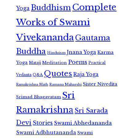
Complete
Buddhism
Yoga
Works of Swami
Vivekananda
Gautama
Buddha
Jnana Yoga
Karma
Hinduism
Poems
Yoga
Meditation
Mataji
Practical
Quotes
Raja Yoga
Vedanta
Q&A
Sister Nivedita
Ramana Maharshi
Ramakrishna Math
Sri
Srimad Bhagavatam
Ramakrishna
Sri Sarada
Devi
Stories
Swami Abhedananda
Swami Adbhutananda
Swami