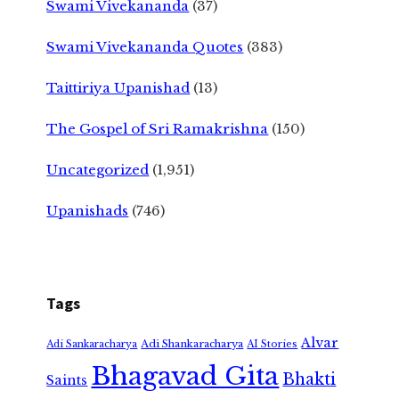
Swami Vivekananda
(37)
Swami Vivekananda Quotes
(383)
Taittiriya Upanishad
(13)
The Gospel of Sri Ramakrishna
(150)
Uncategorized
(1,951)
Upanishads
(746)
Tags
Alvar
Adi Shankaracharya
Adi Sankaracharya
AI Stories
Bhagavad Gita
Bhakti
Saints