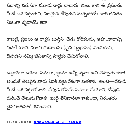
పదాన్ని వరుసగా మూడుసార్లు వాడారు. నిజం కాని ఈ ప్రపంచం
మీదే ఆశ పెట్టుకుని, నిజమైన దేవుడిని మర్చిపోయే వారి జీవితం
నిజంగా వృధాయే కదా.
కాబట్టి, ప్రజలు ఆ రాక్షస బుద్ధిని, చెడు కోరికలను, అహంకారాన్ని
వదిలేయాలి. మంచి గుణాలను (దైవ స్వభావం) పెంచుకుని,
దేవుడిని నమ్మి జీవితాన్ని సార్థకం చేసుకోవాలి.
అజ్ఞానుల ఆశలు, పనులు, జ్ఞానం అన్నీ వృధా అని చెప్పారు కదా!
అందుకే తెలివైన వారు వీరికి వ్యతిరేకంగా బతకాలి. అంటే—దేవుడి
మీదే ఆశ పెట్టుకోవాలి, దేవుడి కోసమే పనులు చేయాలి, దేవుడి
గురించే తెలుసుకోవాలి. బుద్ధి లేనివారిలా కాకుండా, నిరంతరం
దైవచింతనతో జీవించాలి.
FILED UNDER:
BHAGAVAD GITA TELUGU