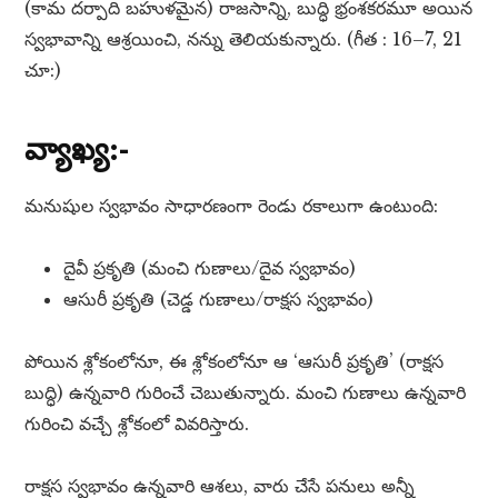
(కామ దర్పాది బహుళమైన) రాజసాన్ని, బుద్ధి భ్రంశకరమూ అయిన
స్వభావాన్ని ఆశ్రయించి, నన్ను తెలియకున్నారు. (గీత : 16–7, 21
చూ:)
వ్యాఖ్య:-
మనుషుల స్వభావం సాధారణంగా రెండు రకాలుగా ఉంటుంది:
దైవీ ప్రకృతి (మంచి గుణాలు/దైవ స్వభావం)
ఆసురీ ప్రకృతి (చెడ్డ గుణాలు/రాక్షస స్వభావం)
పోయిన శ్లోకంలోనూ, ఈ శ్లోకంలోనూ ఆ ‘ఆసురీ ప్రకృతి’ (రాక్షస
బుద్ధి) ఉన్నవారి గురించే చెబుతున్నారు. మంచి గుణాలు ఉన్నవారి
గురించి వచ్చే శ్లోకంలో వివరిస్తారు.
రాక్షస స్వభావం ఉన్నవారి ఆశలు, వారు చేసే పనులు అన్నీ