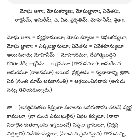
మోఘ ఆశాః, మోఘకర్మాణః, మోఘజ్ఞానాః, విచేతసః,
రాక్షసీమ్​, ఆసురీమ్​, చ, ఏవ, ప్రకృతిమ్​, మోహినీమ్​, శ్రితాః.
మోఘ ఆశాః = వ్యర్థకాములూ; మోఘ కర్మాణః = విఫలకర్ములూ;
మోఘ జ్ఞానాః = నిష్ఫలజ్ఞానులూ; విచేతసః = వివేకశూన్యులూ
అయినవారు; మోహినీమ్​ = మోహకరమూ, దేహాత్మబుద్ధిని
కలిగించేదీ; రాక్షసీమ్​ = రాక్షసమూ (తామసమూ); ఆసురీం చ =
ఆసురమూ (రాజసమూ) అయిన; ప్రకృతిమ్​ = స్వభావాన్ని; శ్రితాః
ఏవ (సంతః మామ్​ అవజానంతి) = ఆశ్రయించినవారు (అగుచు
నన్ను తెలియకున్నారు.)
తా ॥ (అన్యదేవతలు శీఘ్రంగా ఫలాలను ఒసగుతారని తలిచే) వ్యర్థ
కాములూ, (నా నుండి విముఖులైన) విఫల కర్ములూ, (నానా
విధాలైన కుతర్కాలను ఆశ్రయించే) నిష్ఫల జ్ఞానులూ, (విక్షిప్త
చిత్తులైన) వివేకశూన్యులూ, (హింసాది ప్రచురమైన) తామసాన్ని,