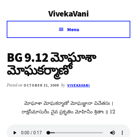
Additional
Skip
Skip
VivekaVani
to
to
menu
main
primary
Voice
content
sidebar
Menu
of
Vivekananda
BG 9.12 మోఘాశా
మోఘకర్మాణో
Posted on
OCTOBER 21, 2009
by
VIVEKAVANI
మోఘాశా మోఘకర్మాణో మోఘజ్ఞానా విచేతసః ।
రాక్షసీమాసురీం చైవ ప్రకృతిం మోహినీం శ్రితాః ॥ 12