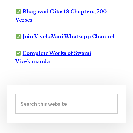
Bhagavad Gita: 18 Chapters, 700
Verses
Join VivekaVani Whatsapp Channel
Complete Works of Swami
Vivekananda
Primary
Sidebar
Search
this
website