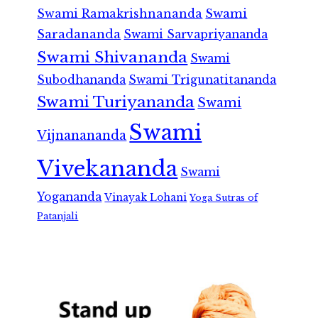
Swami Ramakrishnananda
Swami
Saradananda
Swami Sarvapriyananda
Swami Shivananda
Swami
Subodhananda
Swami Trigunatitananda
Swami Turiyananda
Swami
Swami
Vijnanananda
Vivekananda
Swami
Yogananda
Vinayak Lohani
Yoga Sutras of
Patanjali