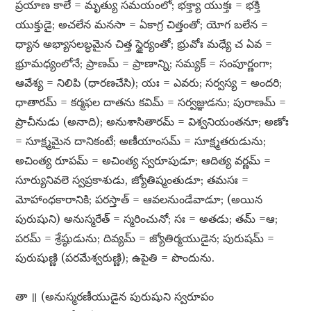
ప్రయాణ కాలే = మృత్యు సమయంలో; భక్త్యా యుక్తః = భక్తి
యుక్తుడై; అచలేన మనసా = ఏకాగ్ర చిత్తంతో; యోగ బలేన =
ధ్యాన అభ్యాసలబ్ధమైన చిత్త స్థైర్యంతో; భ్రువోః మధ్యే చ ఏవ =
భ్రూమధ్యంలోనే; ప్రాణమ్​ = ప్రాణాన్ని; సమ్యక్​ = సంపూర్ణంగా;
ఆవేశ్య = నిలిపి (ధారణచేసి); యః = ఎవరు; సర్వస్య = అందరి;
ధాతారమ్​ = కర్మఫల దాతను కవిమ్​ = సర్వజ్ఞుడను; పురాణమ్​ =
ప్రాచీనుడు (అనాది); అనుశాసితారమ్​ = విశ్వనియంతనూ; అణోః
= సూక్ష్మమైన దానికంటే; అణీయాంసమ్​ = సూక్ష్మతరుడును;
అచింత్య రూపమ్​ = అచింత్య స్వరూపుడూ; ఆదిత్య వర్ణమ్​ =
సూర్యునివలె స్వప్రకాశుడు, జ్యోతిష్మంతుడూ; తమసః =
మోహాంధకారానికి; పరస్తాత్​ = ఆవలనుండేవాడూ; (అయిన
పురుషుని) అనుస్మరేత్​ = స్మరించునో; సః = అతడు; తమ్​ =ఆ;
పరమ్​ = శ్రేష్ఠుడును; దివ్యమ్​ = జ్యోతిర్మయుడైన; పురుషమ్​ =
పురుషుణ్ణి (పరమేశ్వరుణ్ణి); ఉపైతి = పొందును.
తా ॥ (అనుస్మరణీయుడైన పురుషుని స్వరూపం