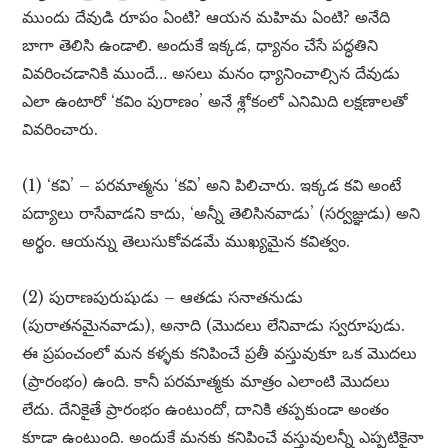
ముందు దేవుడి రూపం ఏంటి? ఆయన మహిమ ఏంటి? అనేది
బాగా తెలిసి ఉండాలి. అందుకే ఇక్కడ, ధ్యానం చేసే పద్ధతిని
వివరించడానికి ముందే… అసలు మనం ధ్యానించాల్సిన దేవుడు
ఎలా ఉంటారో ‘కవిం పురాణం’ అనే శ్లోకంలో ఎనిమిది లక్షణాలతో
వివరించారు.
(1) ‘కవి’ – పరమాత్మను ‘కవి’ అని పిలిచారు. ఇక్కడ కవి అంటే
పద్యాలు రాసేవాడని కాదు, ‘అన్నీ తెలిసినవాడు’ (సర్వజ్ఞుడు) అని
అర్థం. ఆయన్ను తెలుసుకోవడమే ముఖ్యమైన కవిత్వం.
(2) పురాణపురుషుడు – ఆతడు సనాతనుడు
(పురాతనమైనవాడు), అనాది (మొదలు లేనివాడు స్వరూపుడు.
ఈ ప్రపంచంలో మన కళ్ళకు కనిపించే ప్రతీ వస్తువుకూ ఒక మొదలు
(ప్రారంభం) ఉంది. కానీ పరమాత్మకు మాత్రం ఎలాంటి మొదలు
లేదు. దేనికైతే ప్రారంభం ఉంటుందో, దానికి తప్పకుండా అంతం
కూడా ఉంటుంది. అందుకే మనకు కనిపించే వస్తువులన్నీ ఎప్పటికైనా