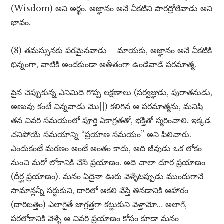
(Wisdom) అని అర్థం. అజ్ఞానం అనే చీకటిని పారద్రోలేవాడు అని
భావం.
(8) తమస్సునకు పరమైనవాడు – మాయకు, అజ్ఞానం అనే చీకటికి
భిన్నంగా, వాటికి అందకుండా అతీతంగా ఉండేవాడే పరమాత్మ.
పైన చెప్పుకున్న ఎనిమిది గొప్ప లక్షణాలు (సర్వజ్ఞుడు, పురాతనుడు,
అణువు కంటే చిన్నవాడు మొ||) కలిగిన ఆ పరమాత్మను, మనిషి
తన చివరి సమయంలో పూర్తి ఏకాగ్రతతో, భక్తితో స్మరించాలి. ఇక్కడ
చనిపోయే సమయాన్ని “ప్రయాణ సమయం” అని పిలిచారు.
ఎందుకంటే మరణం అంటే అంతం కాదు, అది జీవుడు ఒక లోకం
నుంచి మరో లోకానికి చేసే ప్రయాణం. అది చాలా దూర ప్రయాణం
(దీర్ఘ ప్రయాణం). మనం ఏదైనా ఊరు వెళ్ళేటప్పుడు ముందుగానే
సామాన్లన్నీ సర్దుకుని, దారిలో ఆకలి వేస్తే తినడానికి ఆహారం
(దారిబత్తెం) ఎలాగైతే జాగ్రత్తగా కట్టుకుని వెళ్తామో… అలాగే,
పరలోకానికి వెళ్ళే ఆ చివరి ప్రయాణం కోసం కూడా మనం