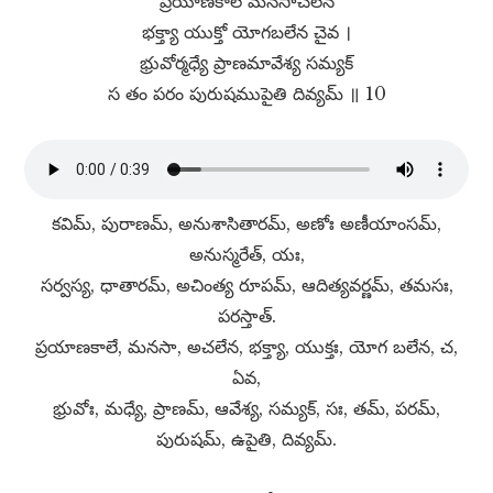
ప్రయాణకాలే మనసాచలేన
భక్త్యా యుక్తో యోగబలేన చైవ ।
భ్రువోర్మధ్యే ప్రాణమావేశ్య సమ్యక్​
స తం పరం పురుషముపైతి దివ్యమ్​ ॥ 10
కవిమ్​, పురాణమ్​, అనుశాసితారమ్​, అణోః అణీయాంసమ్​,
అనుస్మరేత్​, యః,
సర్వస్య, ధాతారమ్​, అచింత్య రూపమ్​, ఆదిత్యవర్ణమ్​, తమసః,
పరస్తాత్​.
ప్రయాణకాలే, మనసా, అచలేన, భక్త్యా, యుక్తః, యోగ బలేన, చ,
ఏవ,
భ్రువోః, మధ్యే, ప్రాణమ్​, ఆవేశ్య, సమ్యక్​, సః, తమ్​, పరమ్​,
పురుషమ్​, ఉపైతి, దివ్యమ్​.