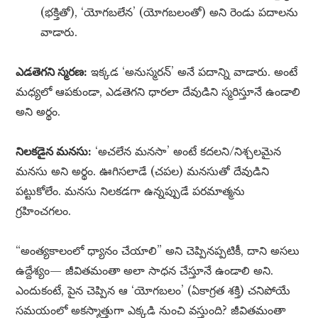
(భక్తితో), ‘యోగబలేన’ (యోగబలంతో) అని రెండు పదాలను
వాడారు.
ఎడతెగని స్మరణ:
ఇక్కడ ‘అనుస్మరన్’ అనే పదాన్ని వాడారు. అంటే
మధ్యలో ఆపకుండా, ఎడతెగని ధారలా దేవుడిని స్మరిస్తూనే ఉండాలి
అని అర్థం.
నిలకడైన మనసు:
‘అచలేన మనసా’ అంటే కదలని/నిశ్చలమైన
మనసు అని అర్థం. ఊగిసలాడే (చపల) మనసుతో దేవుడిని
పట్టుకోలేం. మనసు నిలకడగా ఉన్నప్పుడే పరమాత్మను
గ్రహించగలం.
“అంత్యకాలంలో ధ్యానం చేయాలి” అని చెప్పినప్పటికీ, దాని అసలు
ఉద్దేశ్యం— జీవితమంతా అలా సాధన చేస్తూనే ఉండాలి అని.
ఎందుకంటే, పైన చెప్పిన ఆ ‘యోగబలం’ (ఏకాగ్రత శక్తి) చనిపోయే
సమయంలో అకస్మాత్తుగా ఎక్కడి నుంచి వస్తుంది? జీవితమంతా