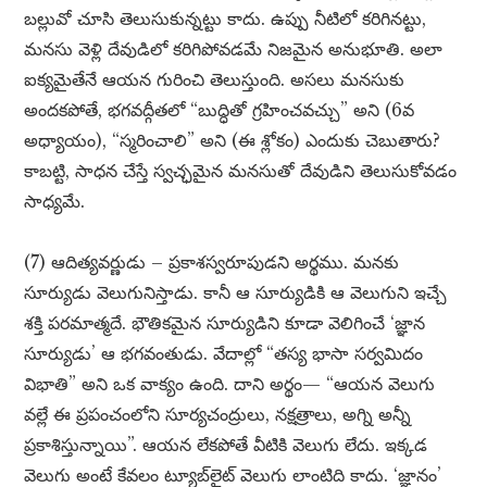
బల్లువో చూసి తెలుసుకున్నట్టు కాదు. ఉప్పు నీటిలో కరిగినట్టు,
మనసు వెళ్లి దేవుడిలో కరిగిపోవడమే నిజమైన అనుభూతి. అలా
ఐక్యమైతేనే ఆయన గురించి తెలుస్తుంది. అసలు మనసుకు
అందకపోతే, భగవద్గీతలో “బుద్ధితో గ్రహించవచ్చు” అని (6వ
అధ్యాయం), “స్మరించాలి” అని (ఈ శ్లోకం) ఎందుకు చెబుతారు?
కాబట్టి, సాధన చేస్తే స్వచ్ఛమైన మనసుతో దేవుడిని తెలుసుకోవడం
సాధ్యమే.
(7) ఆదిత్యవర్ణుడు – ప్రకాశస్వరూపుడని అర్థము. మనకు
సూర్యుడు వెలుగునిస్తాడు. కానీ ఆ సూర్యుడికి ఆ వెలుగుని ఇచ్చే
శక్తి పరమాత్మదే. భౌతికమైన సూర్యుడిని కూడా వెలిగించే ‘జ్ఞాన
సూర్యుడు’ ఆ భగవంతుడు. వేదాల్లో “తస్య భాసా సర్వమిదం
విభాతి” అని ఒక వాక్యం ఉంది. దాని అర్థం— “ఆయన వెలుగు
వల్లే ఈ ప్రపంచంలోని సూర్యచంద్రులు, నక్షత్రాలు, అగ్ని అన్నీ
ప్రకాశిస్తున్నాయి”. ఆయన లేకపోతే వీటికి వెలుగు లేదు. ఇక్కడ
వెలుగు అంటే కేవలం ట్యూబ్‌లైట్ వెలుగు లాంటిది కాదు. ‘జ్ఞానం’