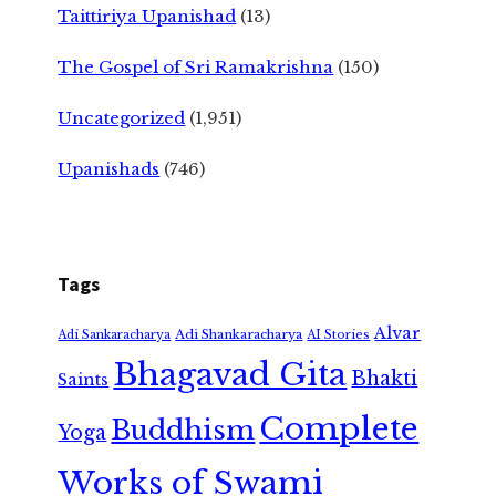
Taittiriya Upanishad
(13)
The Gospel of Sri Ramakrishna
(150)
Uncategorized
(1,951)
Upanishads
(746)
Tags
Alvar
Adi Shankaracharya
Adi Sankaracharya
AI Stories
Bhagavad Gita
Bhakti
Saints
Complete
Buddhism
Yoga
Works of Swami