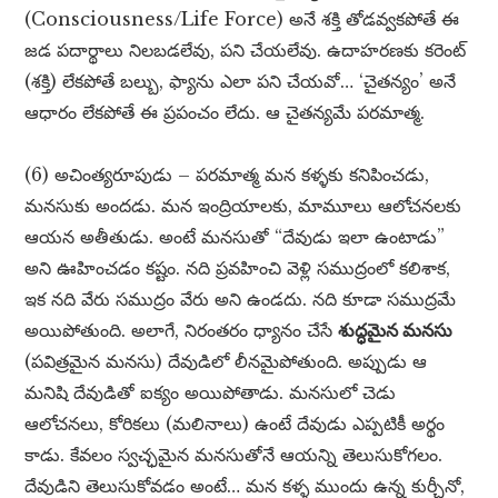
(Consciousness/Life Force) అనే శక్తి తోడవ్వకపోతే ఈ
జడ పదార్థాలు నిలబడలేవు, పని చేయలేవు. ఉదాహరణకు కరెంట్
(శక్తి) లేకపోతే బల్బు, ఫ్యాను ఎలా పని చేయవో… ‘చైతన్యం’ అనే
ఆధారం లేకపోతే ఈ ప్రపంచం లేదు. ఆ చైతన్యమే పరమాత్మ.
(6) అచింత్యరూపుడు – పరమాత్మ మన కళ్ళకు కనిపించడు,
మనసుకు అందడు. మన ఇంద్రియాలకు, మామూలు ఆలోచనలకు
ఆయన అతీతుడు. అంటే మనసుతో “దేవుడు ఇలా ఉంటాడు”
అని ఊహించడం కష్టం. నది ప్రవహించి వెళ్లి సముద్రంలో కలిశాక,
ఇక నది వేరు సముద్రం వేరు అని ఉండదు. నది కూడా సముద్రమే
అయిపోతుంది. అలాగే, నిరంతరం ధ్యానం చేసే
శుద్ధమైన మనసు
(పవిత్రమైన మనసు) దేవుడిలో లీనమైపోతుంది. అప్పుడు ఆ
మనిషి దేవుడితో ఐక్యం అయిపోతాడు. మనసులో చెడు
ఆలోచనలు, కోరికలు (మలినాలు) ఉంటే దేవుడు ఎప్పటికీ అర్థం
కాడు. కేవలం స్వచ్ఛమైన మనసుతోనే ఆయన్ని తెలుసుకోగలం.
దేవుడిని తెలుసుకోవడం అంటే… మన కళ్ళ ముందు ఉన్న కుర్చీనో,