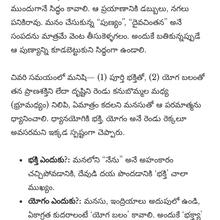
ముందుగానే సిద్ధం కావాలి. ఆ ప్రయాణానికి డబ్బులు, నగలు
పనికిరావు. మనం చేసుకున్న “పుణ్యం”, “దైవచింతన” అనే
సంపదను మాత్రమే వెంట తీసుకెళ్ళగలం. అందుకే బతికున్నప్పుడే
ఆ పుణ్యాన్ని కూడబెట్టుకుని సిద్ధంగా ఉండాలి.
చివరి సమయంలో మనిషి— (1) పూర్తి భక్తితో, (2) యోగ బలంతో
తన ప్రాణశక్తిని లేదా దృష్టిని రెండు కనుబొమ్మల మధ్య
(భ్రూమధ్యం) నిలిపి, ఏమాత్రం కదలని మనసుతో ఆ పరమాత్మను
ధ్యానించాలి. ధ్యానయోగికి భక్తి, యోగం అనే రెండు రెక్కలూ
అవసరమని ఇక్కడ స్పష్టంగా చెప్పారు.
భక్తి ఎందుకు?:
మనలోని “నేను” అనే అహంకారం
చచ్చిపోవడానికి, దేవుడి దయ పొందడానికి ‘భక్తి’ చాలా
ముఖ్యం.
యోగం ఎందుకు?:
మనసు, ఇంద్రియాలు అదుపులో ఉండి,
ఏకాగ్రత కుదరాలంటే ‘యోగ బలం’ కావాలి. అందుకే ‘భక్త్యా’