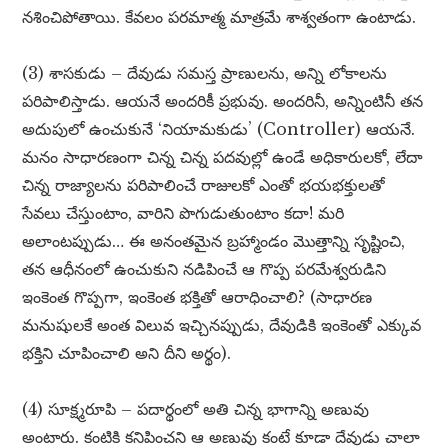
నశించిపోతాయి. కేవలం పరమాత్మ మాత్రమే శాశ్వతంగా ఉంటాడు.
(3) శాసకుడు – దేవుడు సమస్త ప్రాణులను, అన్ని లోకాలను
పరిపాలిస్తాడు. ఆయనే అందరికీ ప్రభువు. అందరినీ, అన్నింటినీ తన
అదుపులో ఉంచుకునే ‘నియామకుడు’ (Controller) ఆయనే.
మనం సాధారణంగా చిన్న చిన్న పదవుల్లో ఉండే అధికారులకో, లేదా
చిన్న రాజ్యాలను పరిపాలించే రాజులకో ఎంతో భయభక్తులతో
సేవలు చేస్తుంటాం, వారిని పొగుడుతుంటాం కదా! మరి
అలాంటప్పుడు… ఈ అనంతమైన బ్రహ్మాండం మొత్తాన్ని సృష్టించి,
తన ఆధీనంలో ఉంచుకుని నడిపించే ఆ గొప్ప పరమేశ్వరుడిని
ఇంకెంత గొప్పగా, ఇంకెంత భక్తితో ఆరాధించాలి? (సాధారణ
మనుషులకే అంత విలువ ఇచ్చినప్పుడు, దేవుడికి ఇంకెంతో ఎక్కువ
భక్తిని చూపించాలి అని దీని అర్థం).
(4) సూక్ష్మరూపి – పదార్థంలో అతి చిన్న భాగాన్ని అణువు
అంటారు. కంటికి కనిపించని ఆ అణువు కంటే కూడా దేవుడు చాలా