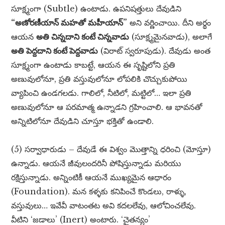
సూక్ష్మంగా (Subtle) ఉంటాడు. ఉపనిషత్తులు దేవుడిని
“అణోరణీయాన్ మహతో మహీయాన్”
అని వర్ణించాయి. దీని అర్థం
ఆయన
అతి చిన్నదాని కంటే చిన్నవాడు
(సూక్ష్మమైనవాడు), అలాగే
అతి పెద్దదాని కంటే పెద్దవాడు
(విరాట్ స్వరూపుడు). దేవుడు అంత
సూక్ష్మంగా ఉంటాడు కాబట్టే, ఆయన ఈ సృష్టిలోని ప్రతి
అణువులోనూ, ప్రతి వస్తువులోనూ లోపలికి చొచ్చుకుపోయి
వ్యాపించి ఉండగలడు. గాలిలో, నీటిలో, మట్టిలో… ఇలా ప్రతి
అణువులోనూ ఆ పరమాత్మ ఉన్నాడని గ్రహించాలి. ఆ భావనతో
అన్నిటిలోనూ దేవుడిని చూస్తూ భక్తితో ఉండాలి.
(5) సర్వాధారుడు – దేవుడే ఈ విశ్వం మొత్తాన్ని ధరించి (మోస్తూ)
ఉన్నాడు. ఆయనే జీవులందరినీ పోషిస్తున్నాడు మరియు
రక్షిస్తున్నాడు. అన్నింటికీ ఆయనే ముఖ్యమైన ఆధారం
(Foundation). మన కళ్ళకు కనిపించే కొండలు, రాళ్ళు,
వస్తువులు… ఇవేవీ వాటంతట అవి కదలలేవు, ఆలోచించలేవు.
వీటిని ‘జడాలు’ (Inert) అంటారు. ‘చైతన్యం’