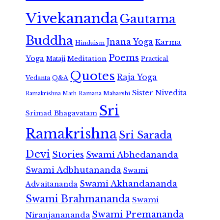
Vivekananda
Gautama
Buddha
Jnana Yoga
Karma
Hinduism
Poems
Yoga
Meditation
Mataji
Practical
Quotes
Raja Yoga
Vedanta
Q&A
Sister Nivedita
Ramana Maharshi
Ramakrishna Math
Sri
Srimad Bhagavatam
Ramakrishna
Sri Sarada
Devi
Stories
Swami Abhedananda
Swami Adbhutananda
Swami
Swami Akhandananda
Advaitananda
Swami Brahmananda
Swami
Swami Premananda
Niranjanananda