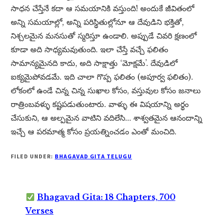
సాధన చేస్తేనే కదా ఆ సమయానికి వస్తుంది! అందుకే జీవితంలో
అన్ని సమయాల్లో, అన్ని పరిస్థితుల్లోనూ ఆ దేవుడిని భక్తితో,
నిశ్చలమైన మనసుతో స్మరిస్తూ ఉండాలి. అప్పుడే చివరి క్షణంలో
కూడా అది సాధ్యమవుతుంది. ఇలా చేస్తే వచ్చే ఫలితం
సామాన్యమైనది కాదు, అది సాక్షాత్తు ‘మోక్షమే’. దేవుడిలో
ఐక్యమైపోవడమే. ఇది చాలా గొప్ప ఫలితం (అపూర్వ ఫలితం).
లోకంలో ఉండే చిన్న చిన్న సుఖాల కోసం, వస్తువుల కోసం జనాలు
రాత్రింబవళ్ళు కష్టపడుతుంటారు. వాళ్ళు ఈ విషయాన్ని అర్థం
చేసుకుని, ఆ అల్పమైన వాటిని వదిలేసి… శాశ్వతమైన ఆనందాన్ని
ఇచ్చే ఆ పరమాత్మ కోసం ప్రయత్నించడం ఎంతో మంచిది.
FILED UNDER:
BHAGAVAD GITA TELUGU
Bhagavad Gita: 18 Chapters, 700
Verses