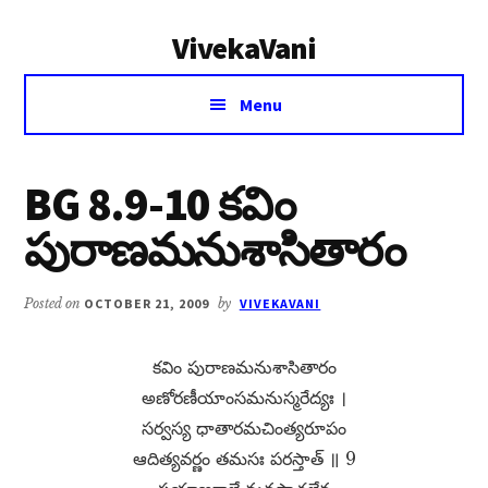
Additional
Skip
Skip
VivekaVani
to
to
menu
main
primary
Voice
content
sidebar
Menu
of
Vivekananda
BG 8.9-10 కవిం
పురాణమనుశాసితారం
Posted on
OCTOBER 21, 2009
by
VIVEKAVANI
కవిం పురాణమనుశాసితారం
అణోరణీయాంసమనుస్మరేద్యః ।
సర్వస్య ధాతారమచింత్యరూపం
ఆదిత్యవర్ణం తమసః పరస్తాత్​ ॥ 9