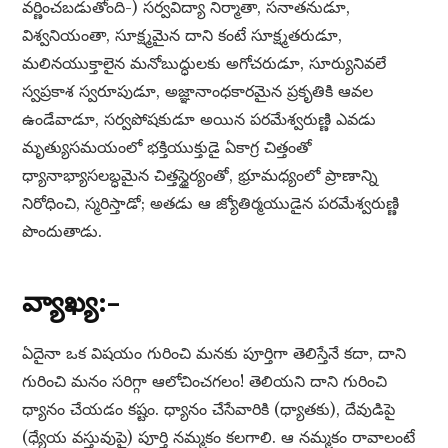
వర్ణించబడుతోంది-) సర్వవిద్యా నిర్మాతా, సనాతనుడూ,
విశ్వనియంతా, సూక్ష్మమైన దాని కంటే సూక్ష్మతరుడూ,
మలినయుక్తాలైన మనోబుద్ధులకు అగోచరుడూ, సూర్యునివలే
స్వప్రకాశ స్వరూపుడూ, అజ్ఞానాంధకారమైన ప్రకృతికి ఆవల
ఉండేవాడూ, సర్వపోషకుడూ అయిన పరమేశ్వరుణ్ణి ఎవడు
మృత్యుసమయంలో భక్తియుక్తుడై ఏకాగ్ర చిత్తంతో
ధ్యానాభ్యాసలబ్ధమైన చిత్తస్థైర్యంతో, భ్రూమధ్యంలో ప్రాణాన్ని
నిరోధించి, స్మరిస్తాడో; అతడు ఆ జ్యోతిర్మయుడైన పరమేశ్వరుణ్ణి
పొందుతాడు.
వ్యాఖ్య:–
ఏదైనా ఒక విషయం గురించి మనకు పూర్తిగా తెలిస్తేనే కదా, దాని
గురించి మనం సరిగ్గా ఆలోచించగలం! తెలియని దాని గురించి
ధ్యానం చేయడం కష్టం. ధ్యానం చేసేవారికి (ధ్యాతకు), దేవుడిపై
(ధ్యేయ వస్తువుపై) పూర్తి నమ్మకం కలగాలి. ఆ నమ్మకం రావాలంటే