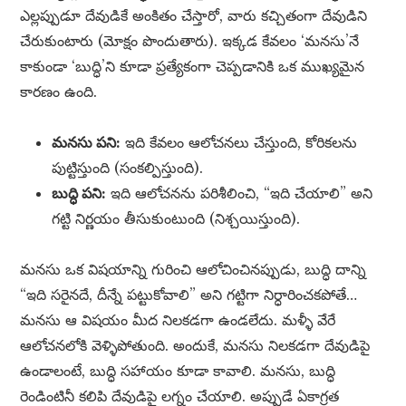
ఎల్లప్పుడూ దేవుడికే అంకితం చేస్తారో, వారు కచ్చితంగా దేవుడిని
చేరుకుంటారు (మోక్షం పొందుతారు). ఇక్కడ కేవలం ‘మనసు’నే
కాకుండా ‘బుద్ధి’ని కూడా ప్రత్యేకంగా చెప్పడానికి ఒక ముఖ్యమైన
కారణం ఉంది.
మనసు పని:
ఇది కేవలం ఆలోచనలు చేస్తుంది, కోరికలను
పుట్టిస్తుంది (సంకల్పిస్తుంది).
బుద్ధి పని:
ఇది ఆలోచనను పరిశీలించి, “ఇది చేయాలి” అని
గట్టి నిర్ణయం తీసుకుంటుంది (నిశ్చయిస్తుంది).
మనసు ఒక విషయాన్ని గురించి ఆలోచించినప్పుడు, బుద్ధి దాన్ని
“ఇది సరైనదే, దీన్నే పట్టుకోవాలి” అని గట్టిగా నిర్ధారించకపోతే…
మనసు ఆ విషయం మీద నిలకడగా ఉండలేదు. మళ్ళీ వేరే
ఆలోచనలోకి వెళ్ళిపోతుంది. అందుకే, మనసు నిలకడగా దేవుడిపై
ఉండాలంటే, బుద్ధి సహాయం కూడా కావాలి. మనసు, బుద్ధి
రెండింటినీ కలిపి దేవుడిపై లగ్నం చేయాలి. అప్పుడే ఏకాగ్రత