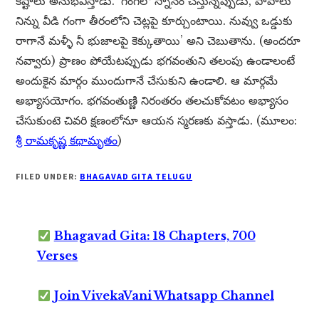
కష్టాలు అనుభవిస్తాడు. ‘గంగలో స్నానం చేస్తున్నప్పుడు, పాపాలు
నిన్ను వీడి గంగా తీరంలోని చెట్లపై కూర్చుంటాయి. నువ్వు ఒడ్డుకు
రాగానే మళ్ళీ నీ భుజాలపై కెక్కుతాయి’ అని చెబుతాను. (అందరూ
నవ్వారు) ప్రాణం పోయేటప్పుడు భగవంతుని తలంపు ఉండాలంటే
అందుకైన మార్గం ముందుగానే చేసుకుని ఉండాలి. ఆ మార్గమే
అభ్యాసయోగం. భగవంతుణ్ణి నిరంతరం తలచుకోవటం అభ్యాసం
చేసుకుంటె చివరి క్షణంలోనూ ఆయన స్మరణకు వస్తాడు. (మూలం:
శ్రీ రామకృష్ణ కథామృతం
)
FILED UNDER:
BHAGAVAD GITA TELUGU
Bhagavad Gita: 18 Chapters, 700
Verses
Join VivekaVani Whatsapp Channel