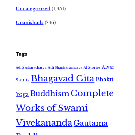
Uncategorized
(1,951)
Upanishads
(746)
Tags
Alvar
Adi Shankaracharya
Adi Sankaracharya
AI Stories
Bhagavad Gita
Bhakti
Saints
Complete
Buddhism
Yoga
Works of Swami
Vivekananda
Gautama