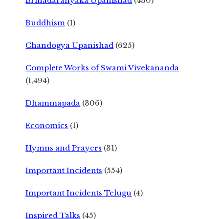
Brihadaranyaka Upanishad
(430)
Buddhism
(1)
Chandogya Upanishad
(625)
Complete Works of Swami Vivekananda
(1,494)
Dhammapada
(306)
Economics
(1)
Hymns and Prayers
(31)
Important Incidents
(554)
Important Incidents Telugu
(4)
Inspired Talks
(45)