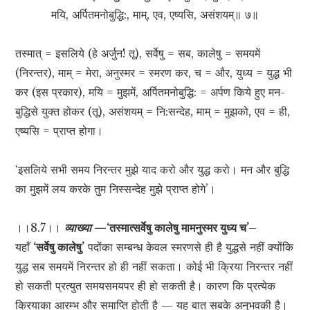
मयि, अर्पितमनोबुद्धि:, माम्, एव, एष्यसि, असंशयम्॥ ७॥
तस्मात् = इसलिये (हे अर्जुन! तू), सर्वेषु = सब, कालेषु = समयमें
(निरन्तर), माम् = मेरा, अनुस्मर = स्मरण कर, च = और, युध्य = युद्ध भी
कर (इस प्रकार), मयि = मुझमें, अर्पितमनोबुद्धि: = अर्पण किये हुए मन-
बुद्धिसे युक्त होकर (तू), असंशयम् = नि:सन्देह, माम् = मुझको, एव = ही,
एष्यसि = प्राप्त होगा।
‘इसलिये सभी समय निरन्तर मुझे याद करो और युद्ध करो। मन और बुद्धि
का मुझमें लय करके तुम निस्सन्देह मुझे प्राप्त होगे’।
।।8.7।।
व्याख्या —
‘तस्मात्सर्वेषु कालेषु मामनुस्मर युध्य च’–
यहाँ
‘सर्वेषु कालेषु’
पदोंका सम्बन्ध केवल स्मरणसे ही है युद्धसे नहीं क्योंकि
युद्ध सब समयमें निरन्तर हो ही नहीं सकता। कोई भी क्रिया निरन्तर नहीं
हो सकती प्रत्युत समयसमयपर ही हो सकती है। कारण कि प्रत्येक
क्रियाका आरम्भ और समाप्ति होती है — यह बात सबके अनुभवकी है।