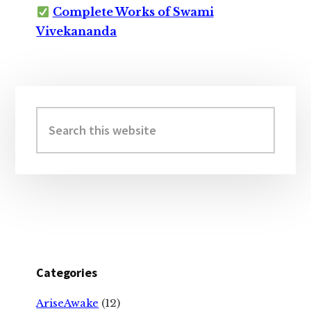
Complete Works of Swami
Vivekananda
Primary
Sidebar
Search
this
website
Categories
AriseAwake
(12)