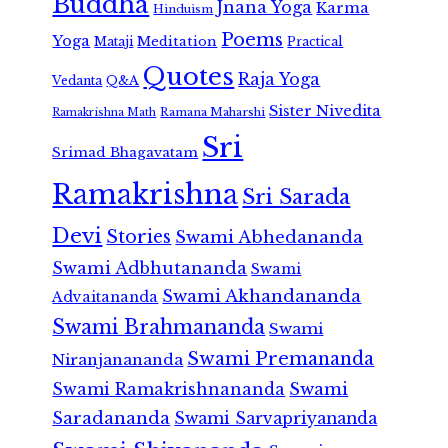
Buddha
Jnana Yoga
Karma
Hinduism
Poems
Yoga
Meditation
Mataji
Practical
Quotes
Raja Yoga
Vedanta
Q&A
Sister Nivedita
Ramana Maharshi
Ramakrishna Math
Sri
Srimad Bhagavatam
Ramakrishna
Sri Sarada
Devi
Stories
Swami Abhedananda
Swami Adbhutananda
Swami
Swami Akhandananda
Advaitananda
Swami Brahmananda
Swami
Swami Premananda
Niranjanananda
Swami Ramakrishnananda
Swami
Saradananda
Swami Sarvapriyananda