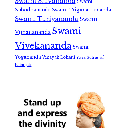
Swami Shivananda
Swami
Subodhananda
Swami Trigunatitananda
Swami Turiyananda
Swami
Swami
Vijnanananda
Vivekananda
Swami
Yogananda
Vinayak Lohani
Yoga Sutras of
Patanjali