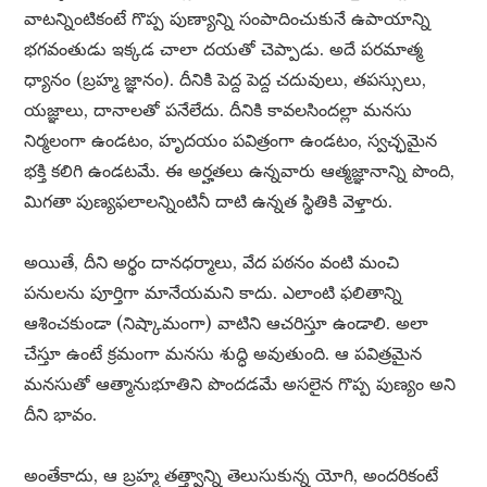
వాటన్నింటికంటే గొప్ప పుణ్యాన్ని సంపాదించుకునే ఉపాయాన్ని
భగవంతుడు ఇక్కడ చాలా దయతో చెప్పాడు. అదే పరమాత్మ
ధ్యానం (బ్రహ్మ జ్ఞానం). దీనికి పెద్ద పెద్ద చదువులు, తపస్సులు,
యజ్ఞాలు, దానాలతో పనేలేదు. దీనికి కావలసిందల్లా మనసు
నిర్మలంగా ఉండటం, హృదయం పవిత్రంగా ఉండటం, స్వచ్ఛమైన
భక్తి కలిగి ఉండటమే. ఈ అర్హతలు ఉన్నవారు ఆత్మజ్ఞానాన్ని పొంది,
మిగతా పుణ్యఫలాలన్నింటినీ దాటి ఉన్నత స్థితికి వెళ్తారు.
అయితే, దీని అర్థం దానధర్మాలు, వేద పఠనం వంటి మంచి
పనులను పూర్తిగా మానేయమని కాదు. ఎలాంటి ఫలితాన్ని
ఆశించకుండా (నిష్కామంగా) వాటిని ఆచరిస్తూ ఉండాలి. అలా
చేస్తూ ఉంటే క్రమంగా మనసు శుద్ధి అవుతుంది. ఆ పవిత్రమైన
మనసుతో ఆత్మానుభూతిని పొందడమే అసలైన గొప్ప పుణ్యం అని
దీని భావం.
అంతేకాదు, ఆ బ్రహ్మ తత్త్వాన్ని తెలుసుకున్న యోగి, అందరికంటే