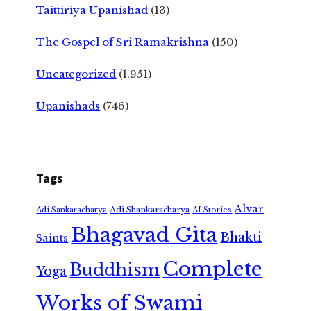
Taittiriya Upanishad
(13)
The Gospel of Sri Ramakrishna
(150)
Uncategorized
(1,951)
Upanishads
(746)
Tags
Alvar
Adi Shankaracharya
Adi Sankaracharya
AI Stories
Bhagavad Gita
Bhakti
Saints
Complete
Buddhism
Yoga
Works of Swami