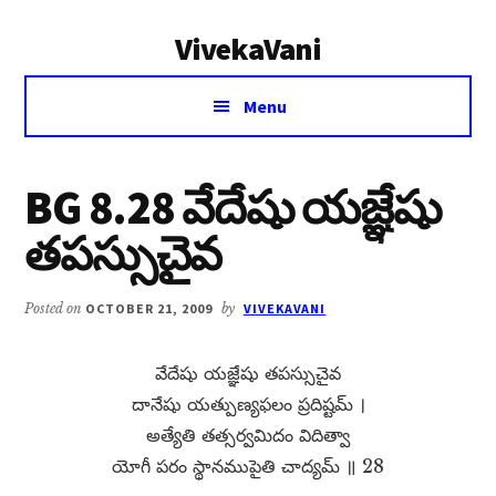
Additional
Skip
Skip
VivekaVani
to
to
menu
main
primary
Voice
content
sidebar
Menu
of
Vivekananda
BG 8.28 వేదేషు యజ్ఞేషు
తపస్సుచైవ
Posted on
OCTOBER 21, 2009
by
VIVEKAVANI
వేదేషు యజ్ఞేషు తపస్సుచైవ
దానేషు యత్పుణ్యఫలం ప్రదిష్టమ్​ ।
అత్యేతి తత్సర్వమిదం విదిత్వా
యోగీ పరం స్థానముపైతి చాద్యమ్​ ॥ 28