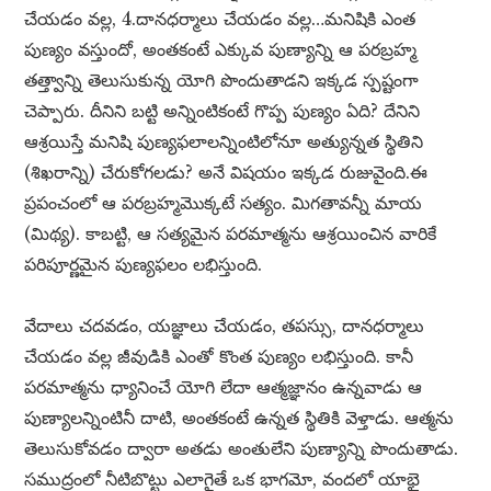
చేయడం వల్ల, 4.దానధర్మాలు చేయడం వల్ల…మనిషికి ఎంత
పుణ్యం వస్తుందో, అంతకంటే ఎక్కువ పుణ్యాన్ని ఆ పరబ్రహ్మ
తత్త్వాన్ని తెలుసుకున్న యోగి పొందుతాడని ఇక్కడ స్పష్టంగా
చెప్పారు. దీనిని బట్టి అన్నింటికంటే గొప్ప పుణ్యం ఏది? దేనిని
ఆశ్రయిస్తే మనిషి పుణ్యఫలాలన్నింటిలోనూ అత్యున్నత స్థితిని
(శిఖరాన్ని) చేరుకోగలడు? అనే విషయం ఇక్కడ రుజువైంది.ఈ
ప్రపంచంలో ఆ పరబ్రహ్మమొక్కటే సత్యం. మిగతావన్నీ మాయ
(మిథ్య). కాబట్టి, ఆ సత్యమైన పరమాత్మను ఆశ్రయించిన వారికే
పరిపూర్ణమైన పుణ్యఫలం లభిస్తుంది.
వేదాలు చదవడం, యజ్ఞాలు చేయడం, తపస్సు, దానధర్మాలు
చేయడం వల్ల జీవుడికి ఎంతో కొంత పుణ్యం లభిస్తుంది. కానీ
పరమాత్మను ధ్యానించే యోగి లేదా ఆత్మజ్ఞానం ఉన్నవాడు ఆ
పుణ్యాలన్నింటినీ దాటి, అంతకంటే ఉన్నత స్థితికి వెళ్తాడు. ఆత్మను
తెలుసుకోవడం ద్వారా అతడు అంతులేని పుణ్యాన్ని పొందుతాడు.
సముద్రంలో నీటిబొట్టు ఎలాగైతే ఒక భాగమో, వందలో యాభై