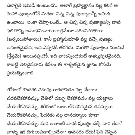
ఎలాగైతే ఇమిడి ఉంటుందో… అలాగే బ్రహ్మజ్ఞానం వల్ల కలిగే ఆ
మహా పుణ్యంలోనే మిగతా చిన్న చిన్న పుణ్యాలన్నీ ఇమిడి
ఉంటాయి. ఇంకా చెప్పాలంటే… ఆ చిన్న చిన్న పుణ్యాలన్నీ వాటి
ఫలితాన్ని అనుభవించాక కాలక్రమేణా నశించిపోతాయి
(ఖర్చయిపోతాయి). కానీ బ్రహ్మానుభూతి వల్ల వచ్చే పుణ్యం
అనంతమైనది, అది ఎప్పటికీ తరగదు. మిగతా పుణ్యాలు మంచివే
(శ్రేష్ఠమే) అయినప్పటికీ, ఇది వాటన్నింటికంటే అత్యున్నతమైనది.
కాబట్టి తెలివైనవారు కేవలం ఈ శాశ్వతమైన జ్ఞానం కోసమే
ప్రయత్నించాలి.
లోకంలో కొందరికి చదువు రాకపోవడం వల్ల వేదాలు
చదవలేకపోవచ్చు. చేతిలో డబ్బు లేకపోవడం వల్ల యజ్ఞాలు
చేయలేకపోవచ్చు. శరీరంలో బలం లేక కఠినమైన తపస్సులు
చేయలేకపోవచ్చు. పేదరికం వల్ల దానధర్మాలు కూడా
చేయలేకపోవచ్చు. మరి అలాంటి వారికి పుణ్యం దక్కే దారి లేదా?
వాళ్ళు ఇక దిగులుపడాల్సిందేనా? అవసరం లేదు! పైన చెప్పిన