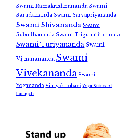
Swami Ramakrishnananda
Swami
Saradananda
Swami Sarvapriyananda
Swami Shivananda
Swami
Subodhananda
Swami Trigunatitananda
Swami Turiyananda
Swami
Swami
Vijnanananda
Vivekananda
Swami
Yogananda
Vinayak Lohani
Yoga Sutras of
Patanjali