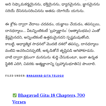
అది నిష్కామకర్మయైనను, భక్తియైనను, ధ్యానమైనను, జ్ఞానమైనను
సరియే దేనిననుసరించినను అతడు యోగియే యగును.
ఈ శ్లోకం ద్వారా వేదాలు చదవడం, యజ్ఞాలు చేయడం, తపస్సులు,
దానధర్మాలు… వీటన్నింటికంటే ‘బ్రహ్మజ్ఞానం’ (ఆత్మానుభవం) ఎంతో
శ్రేష్ఠమైనదని, అన్నింటికంటే ఉత్తమమైనదని స్పష్టమవుతోంది.
కాబట్టి, ఆధ్యాత్మిక సాధనలో మొదటి దశలో తపస్సు, దానధర్మాలు
వంటివి ఆచరించినప్పటికీ, అక్కడితోనే తృప్తిపడి ఆగిపోకూడదు.
వాటి ద్వారా క్రమంగా మనసును శుద్ధి చేసుకుంటూ, ఇంకా ఉన్నత
స్థితికి ఎదిగి, చివరకు ఆత్మజ్ఞానాన్ని (బ్రహ్మానుభూతిని) పొందాలి.
FILED UNDER:
BHAGAVAD GITA TELUGU
Bhagavad Gita: 18 Chapters, 700
Verses