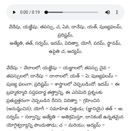
వేదేషు, యజ్ఞేషు, తపస్సు, చ, ఏవ, దానేషు, యత్​, పుణ్యఫలమ్​,
ప్రదిష్టమ్​,
అత్యేతి, తత్​, సర్వమ్​, ఇదమ్​, విదిత్వా, యోగీ, పరమ్​, స్థానమ్​,
ఉపైతి చ, ఆద్యమ్​.
వేదేషు = వేదాలలో; యజ్ఞేషు = యజ్ఞాలలో; తపస్సు చైవ =
తపస్సులలో; దానేషు = దానాలలో; యత్​ = ఏ; పుణ్యఫలమ్​ =
పుణ్య ఫలంగా; ప్రదిష్టమ్​ = శాస్త్రాలలో చెప్పబడిందో; ఇదమ్​ = ఈ
బ్రహ్మకర్మాది సప్తపదార్థ తత్త్వాన్ని, ఈ ఎనిమిది ప్రశ్నలకు
ప్రత్యుత్తరంగా చెప్పబడిన దీనిని; విదిత్వా = గ్రహించిన
(అనుష్ఠించిన); యోగీ = సమాహిత చిత్తుడు; (జ్ఞానియై) తత్​ = ఆ;
సర్వమ్​ = సర్వాన్ని; అత్యేతి = అతిక్రమిస్తూ, దానికంటే ఉన్నతమైన
యోగైశ్వర్యాన్ని పొందుతాడు; చ = మరియు; ఆద్యమ్​ =