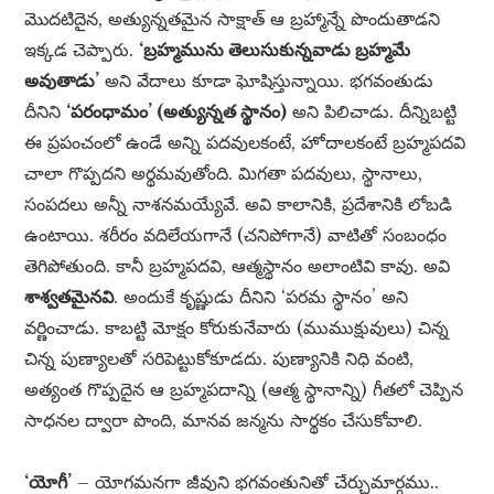
మొదటిదైన, అత్యున్నతమైన సాక్షాత్ ఆ బ్రహ్మాన్నే పొందుతాడని
ఇక్కడ చెప్పారు.
‘బ్రహ్మమును తెలుసుకున్నవాడు బ్రహ్మమే
అవుతాడు’
అని వేదాలు కూడా ఘోషిస్తున్నాయి. భగవంతుడు
దీనిని
‘పరంధామం’ (అత్యున్నత స్థానం)
అని పిలిచాడు. దీన్నిబట్టి
ఈ ప్రపంచంలో ఉండే అన్ని పదవులకంటే, హోదాలకంటే బ్రహ్మపదవి
చాలా గొప్పదని అర్థమవుతోంది. మిగతా పదవులు, స్థానాలు,
సంపదలు అన్నీ నాశనమయ్యేవే. అవి కాలానికి, ప్రదేశానికి లోబడి
ఉంటాయి. శరీరం వదిలేయగానే (చనిపోగానే) వాటితో సంబంధం
తెగిపోతుంది. కానీ బ్రహ్మపదవి, ఆత్మస్థానం అలాంటివి కావు. అవి
శాశ్వతమైనవి
. అందుకే కృష్ణుడు దీనిని ‘పరమ స్థానం’ అని
వర్ణించాడు. కాబట్టి మోక్షం కోరుకునేవారు (ముముక్షువులు) చిన్న
చిన్న పుణ్యాలతో సరిపెట్టుకోకూడదు. పుణ్యానికి నిధి వంటి,
అత్యంత గొప్పదైన ఆ బ్రహ్మపదాన్ని (ఆత్మ స్థానాన్ని) గీతలో చెప్పిన
సాధనల ద్వారా పొంది, మానవ జన్మను సార్థకం చేసుకోవాలి.
‘యోగీ’
– యోగమనగా జీవుని భగవంతునితో చేర్చుమార్గము..