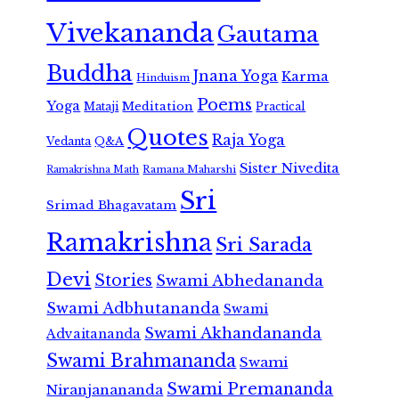
Vivekananda
Gautama
Buddha
Jnana Yoga
Karma
Hinduism
Poems
Yoga
Meditation
Mataji
Practical
Quotes
Raja Yoga
Vedanta
Q&A
Sister Nivedita
Ramana Maharshi
Ramakrishna Math
Sri
Srimad Bhagavatam
Ramakrishna
Sri Sarada
Devi
Stories
Swami Abhedananda
Swami Adbhutananda
Swami
Swami Akhandananda
Advaitananda
Swami Brahmananda
Swami
Swami Premananda
Niranjanananda