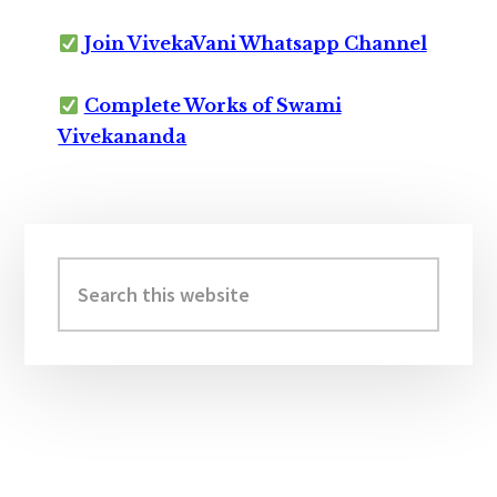
Join VivekaVani Whatsapp Channel
Complete Works of Swami
Vivekananda
Primary
Sidebar
Search
this
website