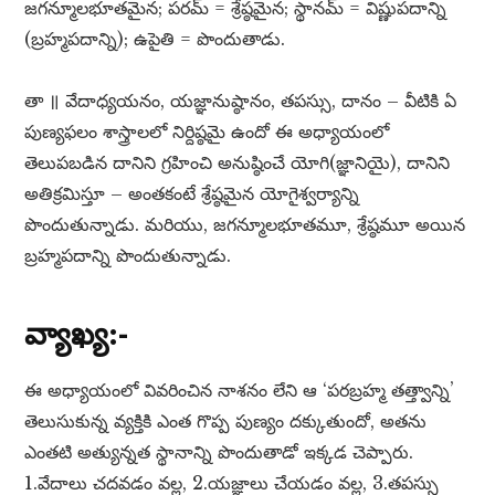
జగన్మూలభూతమైన; పరమ్​ = శ్రేష్ఠమైన; స్థానమ్​ = విష్ణుపదాన్ని
(బ్రహ్మపదాన్ని); ఉపైతి = పొందుతాడు.
తా ॥ వేదాధ్యయనం, యజ్ఞానుష్ఠానం, తపస్సు, దానం – వీటికి ఏ
పుణ్యఫలం శాస్త్రాలలో నిర్దిష్ఠమై ఉందో ఈ అధ్యాయంలో
తెలుపబడిన దానిని గ్రహించి అనుష్ఠించే యోగి(జ్ఞానియై), దానిని
అతిక్రమిస్తూ – అంతకంటే శ్రేష్ఠమైన యోగైశ్వర్యాన్ని
పొందుతున్నాడు. మరియు, జగన్మూలభూతమూ, శ్రేష్ఠమూ అయిన
బ్రహ్మపదాన్ని పొందుతున్నాడు.
వ్యాఖ్య:-
ఈ అధ్యాయంలో వివరించిన నాశనం లేని ఆ ‘పరబ్రహ్మ తత్త్వాన్ని’
తెలుసుకున్న వ్యక్తికి ఎంత గొప్ప పుణ్యం దక్కుతుందో, అతను
ఎంతటి అత్యున్నత స్థానాన్ని పొందుతాడో ఇక్కడ చెప్పారు.
1.వేదాలు చదవడం వల్ల, 2.యజ్ఞాలు చేయడం వల్ల, 3.తపస్సు